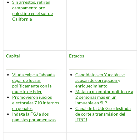
Sin arrestos, retiran
campamento pro
palestino en el sur de
California
Capital
Estados
Viuda exige a Taboada
Candidatos en Yucatán se
dejar de lucrar
acusan de corrupción y
políticamente con la
enriquecimiento
muerte de Eder
Matan a promotor político y a
Promovieron juicios
2 personas más en un
electorales 710 internos
inmueble en SLP
en penales
Canal de la UdeG se deslinda
Indaga la FGJ a dos
de corte a transmisión del
panistas por amenazas
IEPCJ