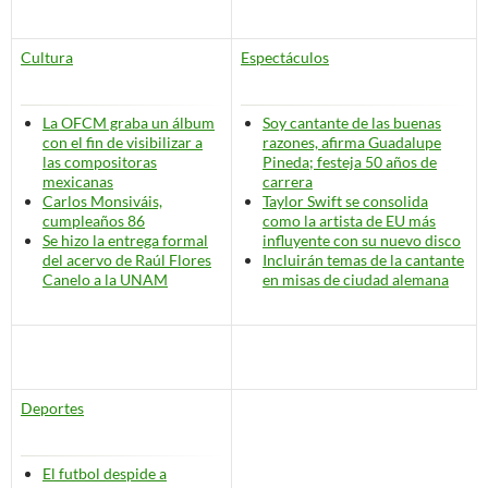
Cultura
Espectáculos
La OFCM graba un álbum
Soy cantante de las buenas
con el fin de visibilizar a
razones, afirma Guadalupe
las compositoras
Pineda; festeja 50 años de
mexicanas
carrera
Carlos Monsiváis,
Taylor Swift se consolida
cumpleaños 86
como la artista de EU más
Se hizo la entrega formal
influyente con su nuevo disco
del acervo de Raúl Flores
Incluirán temas de la cantante
Canelo a la UNAM
en misas de ciudad alemana
Deportes
El futbol despide a