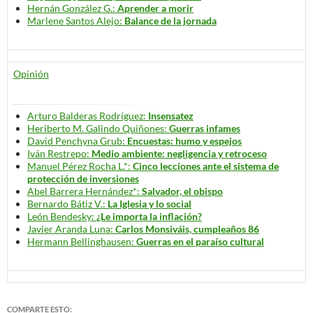
Hernán González G.:
Aprender a morir
Marlene Santos Alejo:
Balance de la jornada
Opinión
Arturo Balderas Rodríguez:
Insensatez
Heriberto M. Galindo Quiñones:
Guerras infames
David Penchyna Grub:
Encuestas: humo y espejos
Iván Restrepo:
Medio ambiente: negligencia y retroceso
Manuel Pérez Rocha L.*:
Cinco lecciones ante el sistema de
protección de inversiones
Abel Barrera Hernández*:
Salvador, el obispo
Bernardo Bátiz V.:
La Iglesia y lo social
León Bendesky:
¿Le importa la inflación?
Javier Aranda Luna:
Carlos Monsiváis, cumpleaños 86
Hermann Bellinghausen:
Guerras en el paraíso cultural
COMPARTE ESTO: