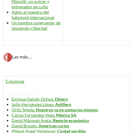
Menotti, un prócer y
entrenador de culto
Adiós al maestro del
balompié internacional
Un hombre congruente, de
izquierda y libertad
Las más…
Columnas
Enrique Galván Ochoa:
Dinero
Julio Hernández López:
Astillero
Ortiz Tejeda:
Nosotros ya no somos los mismos
Carlos Fernández-Vega:
México SA
David Márquez Ayala:
Reporte económico
David Brooks:
American curios
Miguel Ángel Velázquez:
Ciudad perdida