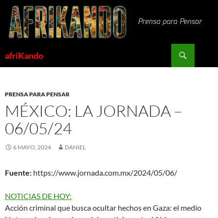
Saltar
al
contenido
Buscar
afriKando
PRENSA PARA PENSAR
MÉXICO: LA JORNADA –
06/05/24
6 MAYO, 2024
DANIEL
Fuente:
https://www.jornada.com.mx/2024/05/06/
NOTICIAS DE HOY:
Acción criminal que busca ocultar hechos en Gaza
: el medio