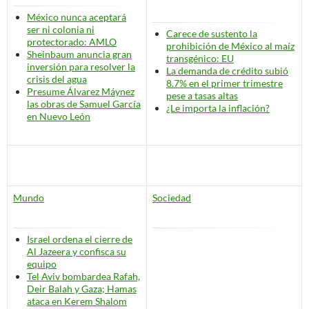
México nunca aceptará
ser ni colonia ni
Carece de sustento la
protectorado: AMLO
prohibición de México al maíz
Sheinbaum anuncia gran
transgénico: EU
inversión para resolver la
La demanda de crédito subió
crisis del agua
8.7% en el primer trimestre
Presume Álvarez Máynez
pese a tasas altas
las obras de Samuel García
¿Le importa la inflación?
en Nuevo León
Mundo
Sociedad
Israel ordena el cierre de
Al Jazeera y confisca su
equipo
Tel Aviv bombardea Rafah,
Deir Balah y Gaza; Hamas
ataca en Kerem Shalom