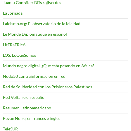
Juanlu González: BiTs rojiverdes
La Jornada
Laicismo.org: El observatorio de la laicidad
Le Monde Diplomatique en español
LitERaFRicA
LQS: LoQueSomos
Mundo negro digital. ¿Que esta pasando en Africa?
Nodo50 contrainformacion en red
Red de Solidaridad con los Prisioneros Palestinos
Red Voltaire en español
Resumen Latinoamericano
Revue Noire, en frances e ingles
TeleSUR