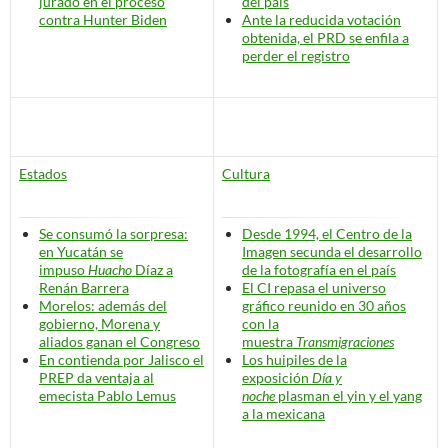
jurado en el proceso
del país
contra Hunter Biden
Ante la reducida votación
obtenida, el PRD se enfila a
perder el registro
Estados
Cultura
Se consumó la sorpresa:
Desde 1994, el Centro de la
en Yucatán se
Imagen
secunda el desarrollo
impuso
Huacho
Díaz a
de la fotografía en el país
Renán Barrera
El CI repasa el universo
Morelos: además del
gráfico reunido en 30 años
gobierno, Morena y
con la
aliados ganan el Congreso
muestra
Transmigraciones
En contienda por Jalisco el
Los huipiles de la
PREP da ventaja al
exposición
Día y
emecista Pablo Lemus
noche
plasman el yin y el yang
a la mexicana