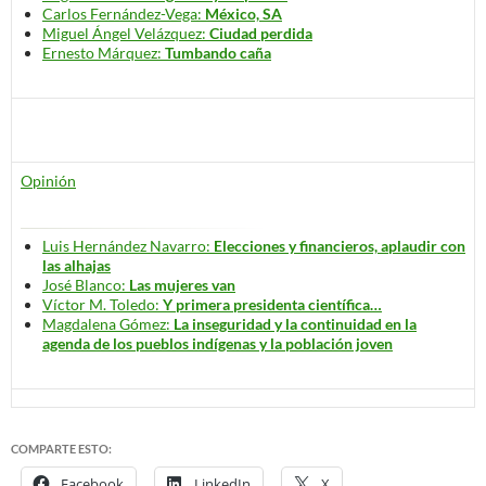
Carlos Fernández-Vega:
México, SA
Miguel Ángel Velázquez:
Ciudad perdida
Ernesto Márquez:
Tumbando caña
Opinión
Luis Hernández Navarro:
Elecciones y financieros, aplaudir con
las alhajas
José Blanco:
Las mujeres van
Víctor M. Toledo:
Y primera presidenta científica…
Magdalena Gómez:
La inseguridad y la continuidad en la
agenda de los pueblos indígenas y la población joven
COMPARTE ESTO:
Facebook
LinkedIn
X