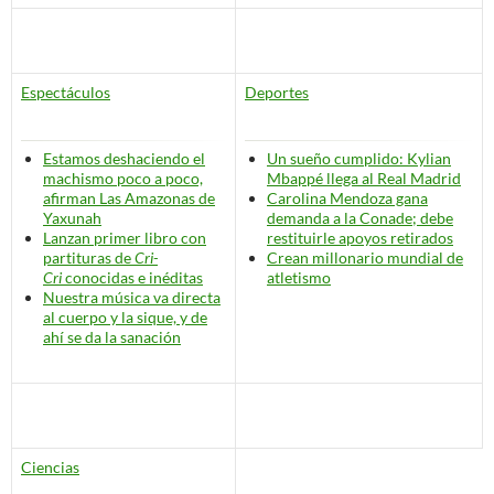
Espectáculos
Deportes
Estamos deshaciendo el
Un sueño cumplido: Kylian
machismo poco a poco,
Mbappé llega al Real Madrid
afirman Las Amazonas de
Carolina Mendoza gana
Yaxunah
demanda a la Conade; debe
Lanzan primer libro con
restituirle apoyos retirados
partituras de
Cri-
Crean millonario mundial de
Cri
conocidas e inéditas
atletismo
Nuestra música va directa
al cuerpo y la sique, y de
ahí se da la sanación
Ciencias