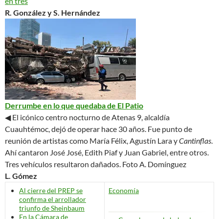
en tres
R. González y S. Hernández
Derrumbe en lo que quedaba de El Patio
◀ El icónico centro nocturno de Atenas 9, alcaldía
Cuauhtémoc, dejó de operar hace 30 años. Fue punto de
reunión de artistas como María Félix, Agustín Lara y
Cantinflas
.
Ahí cantaron José José, Edith Piaf y Juan Gabriel, entre otros.
Tres vehículos resultaron dañados.
Foto A. Domínguez
L. Gómez
Al cierre del PREP se
Economía
confirma el arrollador
triunfo de Sheinbaum
En la Cámara de