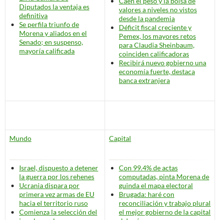
Caen el peso y la bolsa de
Diputados la ventaja es
valores a niveles no vistos
definitiva
desde la pandemia
Se perfila triunfo de
Déficit fiscal creciente y
Morena y aliados en el
Pemex, los mayores retos
Senado; en suspenso,
para Claudia Sheinbaum,
mayoría calificada
coinciden calificadoras
Recibirá nuevo gobierno una
economía fuerte, destaca
banca extranjera
Mundo
Capital
Israel, dispuesto a detener
Con 99.4% de actas
la guerra por los rehenes
computadas, pinta Morena de
Ucrania dispara por
guinda el mapa electoral
primera vez armas de EU
Brugada: haré con
hacia el territorio ruso
reconciliación y trabajo plural
Comienza la selección del
el mejor gobierno de la capital