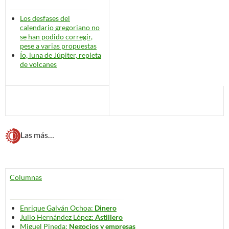
Los desfases del
calendario gregoriano no
se han podido corregir,
pese a varias propuestas
Ío, luna de Júpiter, repleta
de volcanes
Las más…
Columnas
Enrique Galván Ochoa:
Dinero
Julio Hernández López:
Astillero
Miguel Pineda:
Negocios y empresas