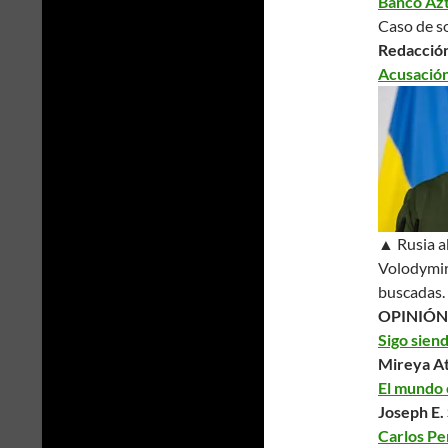
Banco Azt
Caso de s
Redacció
Acusación
▲ Rusia ab
Volodymir 
buscadas.
OPINIÓN
Sigo sien
Mireya At
El mundo 
Joseph E. 
Carlos Pe