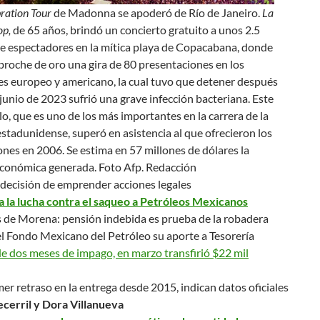
ration Tour
de Madonna se apoderó de Río de Janeiro.
La
op,
de 65 años, brindó un concierto gratuito a unos 2.5
de espectadores en la mítica playa de Copacabana, donde
broche de oro una gira de 80 presentaciones en los
es europeo y americano, la cual tuvo que detener después
junio de 2023 sufrió una grave infección bacteriana. Este
o, que es uno de los más importantes en la carrera de la
stadunidense, superó en asistencia al que ofrecieron los
ones en 2006. Se estima en 57 millones de dólares la
conómica generada.
Foto Afp. Redacción
decisión de emprender acciones legales
a la lucha contra el saqueo a Petróleos Mexicanos
s de Morena:
pensión indebida es prueba de la robadera
l Fondo Mexicano del Petróleo su aporte a Tesorería
e dos meses de impago, en marzo transfirió $22 mil
mer retraso en la entrega desde 2015, indican datos oficiales
cerril y Dora Villanueva