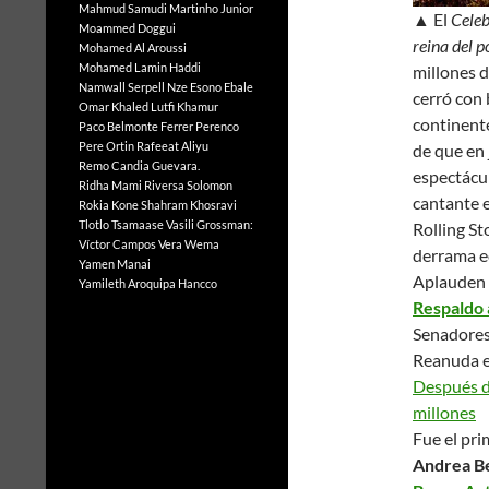
Mahmud Samudi
Martinho Junior
▲ El
Celeb
Moammed Doggui
reina del p
Mohamed Al Aroussi
Mohamed Lamin Haddi
millones 
Namwall Serpell
Nze Esono Ebale
cerró con 
Omar Khaled Lutfi Khamur
continent
Paco Belmonte Ferrer
Perenco
Pere Ortin
Rafeeat Aliyu
de que en 
Remo Candia Guevara.
espectácul
Ridha Mami
Riversa Solomon
cantante e
Rokia Kone
Shahram Khosravi
Tlotlo Tsamaase
Vasili Grossman:
Rolling St
Víctor Campos Vera
Wema
derrama e
Yamen Manai
Aplauden 
Yamileth Aroquipa Hancco
Respaldo 
Senadore
Reanuda e
Después d
millones
Fue el pri
Andrea Be