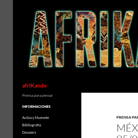
Saltar
al
contenido
Buscar
afriKando
Prensa para pensar
INFORMACIONES
PRENSA PA
Actúa y Muevete
MÉX
Bibliografía
Dossiers