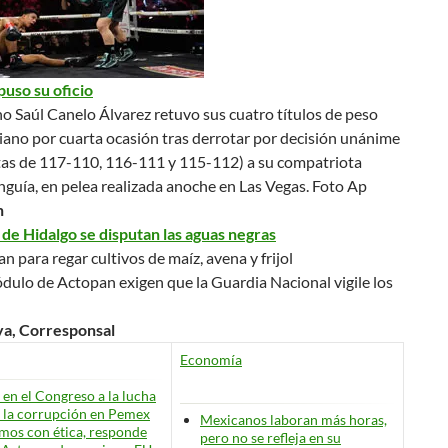
uso su oficio
o Saúl Canelo Álvarez retuvo sus cuatro títulos de peso
ano por cuarta ocasión tras derrotar por decisión unánime
etas de 117-110, 116-111 y 115-112) a su compatriota
guía, en pelea realizada anoche en Las Vegas.
Foto Ap
n
 de Hidalgo se disputan las aguas negras
n para regar cultivos de maíz, avena y frijol
dulo de Actopan exigen que la Guardia Nacional vigile los
a, Corresponsal
Economía
en el Congreso a la lucha
 la corrupción en Pemex
Mexicanos laboran más horas,
os con ética, responde
pero no se refleja en su