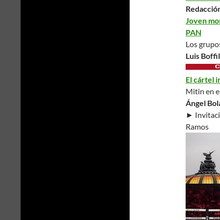
Redacción
Joven mor
PAN
Los grupo
Luis Boffi
El cártel 
Mitin en e
Ángel Bol
► Invitac
Ramos