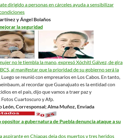
e dirigido a personas en cárceles ayuda a sensibilizar
 condiciones
artínez y Ángel Bolaños
ejorar la seguridad
mujer no le tiembla la mano
, expresó Xóchitl Gálvez, de gira
 BCS, al manifestar que la prioridad
de su gobierno
será la
.
Luego se reunió con empresarios en Los Cabos. En tanto,
heinbaum, al recordar que Guanajuato es la entidad con
dios en el país, dijo que
vamos a traer paz y
.
Fotos Cuartoscuro y Afp.
 León, Corresponsal; Alma Muñoz, Enviada
 opositor a gubernatura de Puebla denuncia ataque a su
 aspirante en Chiapas deja dos muertos y tres heridos