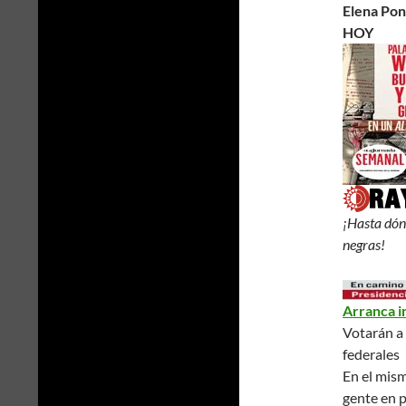
Elena Po
HOY
¡Hasta dónd
negras!
Arranca i
Votarán a 
federales
En el mism
gente en 