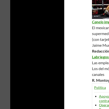
Canelo
imp
El mexican
supermedi
(con tarj
Jaime Mun
Redacció
Labriegos
Las emplea
Los del mó
canales
R. Montoy
Política
Apoyo 
contra
Operam