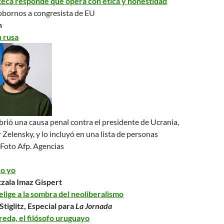
eca responde que opera con ética y honestidad
obornos a congresista de EU
n
 rusa
rió una causa penal contra el presidente de Ucrania,
Zelensky, y lo incluyó en una lista de personas
Foto Afp. Agencias
do yo
zala Imaz Gispert
elige a la sombra del neoliberalismo
Stiglitz, Especial para
La Jornada
reda, el filósofo uruguayo