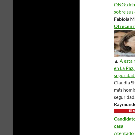
ONG: debat
sobre sus
Fabiola M
Ofrecen m
▲
A esta 
en La Paz,
seguridad
Claudia S
más homici
seguridad
Raymundo
Candidato
casa
Atentado a