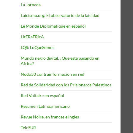
La Jornada
Laicismo.org: El observatorio de la laicidad
Le Monde Diplomatique en español
LitERaFRicA
LQS: LoQueSomos
Mundo negro digital. ¿Que esta pasando en
Africa?
Nodo50 contrainformacion en red
Red de Solidaridad con los Prisioneros Palestinos
Red Voltaire en español
Resumen Latinoamericano
Revue Noire, en frances e ingles
TeleSUR