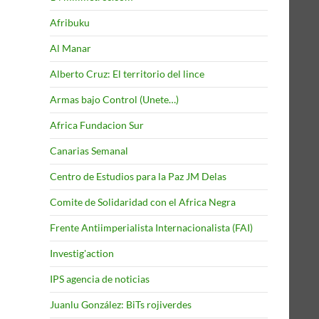
Afribuku
Al Manar
Alberto Cruz: El territorio del lince
Armas bajo Control (Unete…)
Africa Fundacion Sur
Canarias Semanal
Centro de Estudios para la Paz JM Delas
Comite de Solidaridad con el Africa Negra
Frente Antiimperialista Internacionalista (FAI)
Investig'action
IPS agencia de noticias
Juanlu González: BiTs rojiverdes