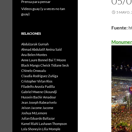
05/0
Prensa para pensar
Videos guay (y a veces no tan
5 MAYO, 
guay)
Fuente:
h
RELACIONES
Monumenta
Abdulzarak Gurnah
Ahmad Abdulatif
Amina Said
Ana Belen Montes
Anne Laure Bonnel
Bai T. Moore
Black Mango
Cheick Tidiane Seck
Chinelo Onwualu
Claudia Rodriguez Zuñiga
Cristopher Virlan Rios
Filadelfo Anzola Padilla
Gabriel Mwene Okoundji
Hussein Bachir Amadour
Jean Joseph Rabearivelo
Jeison Jacome Jacome
Joshua McLemore
Julian Eduardo Baltazar
Kamel Riahi
Lashawn Thompson
Lola Shoneyin
Lília Momple