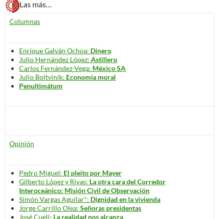
Las más…
Columnas
Enrique Galván Ochoa:
Dinero
Julio Hernández López:
Astillero
Carlos Fernández-Vega:
México SA
Julio Boltvinik:
Economía moral
Penultimátum
Opinión
Pedro Miguel:
El pleito por Mayer
Gilberto López y Rivas:
La otra cara del Corredor
Interoceánico: Misión Civil de Observación
Simón Vargas Aguilar*:
Dignidad en la vivienda
Jorge Carrillo Olea:
Señoras presidentas
José Cueli:
La realidad nos alcanza