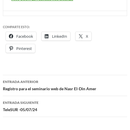
COMPARTE ESTO:
Facebook
LinkedIn
X
Pinterest
ENTRADA ANTERIOR
Navegación
Registro para el seminario web de Nasr El-Din Amer
de
ENTRADA SIGUIENTE
entradas
TeleSUR -05/07/24