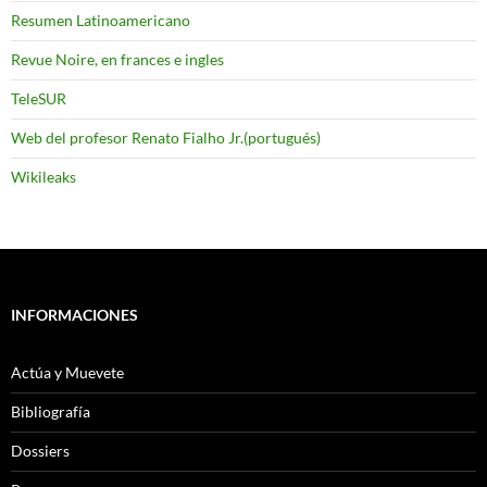
Resumen Latinoamericano
Revue Noire, en frances e ingles
TeleSUR
Web del profesor Renato Fialho Jr.(portugués)
Wikileaks
INFORMACIONES
Actúa y Muevete
Bibliografía
Dossiers