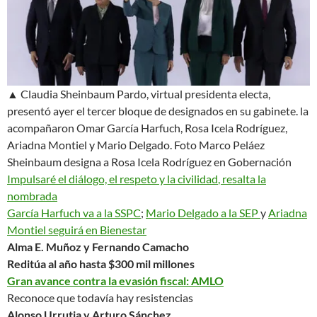
▲ Claudia Sheinbaum Pardo, virtual presidenta electa,
presentó ayer el tercer bloque de designados en su gabinete. la
acompañaron Omar García Harfuch, Rosa Icela Rodríguez,
Ariadna Montiel y Mario Delgado.
Foto Marco Peláez
Sheinbaum designa a Rosa Icela Rodríguez en Gobernación
Impulsaré el diálogo, el respeto y la civilidad
, resalta la
nombrada
García Harfuch va a la SSPC
;
Mario Delgado a la SEP
y
Ariadna
Montiel seguirá en Bienestar
Alma E. Muñoz y Fernando Camacho
Reditúa al año hasta $300 mil millones
Gran avance contra la evasión fiscal: AMLO
Reconoce que todavía hay resistencias
Alonso Urrutia y Arturo Sánchez