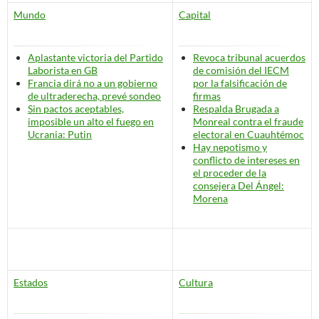
Mundo
Capital
Aplastante victoria del Partido
Revoca tribunal acuerdos
Laborista en GB
de comisión del IECM
Francia dirá no a un gobierno
por la falsificación de
de ultraderecha, prevé sondeo
firmas
Sin pactos aceptables,
Respalda Brugada a
imposible un alto el fuego en
Monreal contra el fraude
Ucrania: Putin
electoral en Cuauhtémoc
Hay nepotismo y
conflicto de intereses en
el proceder de la
consejera Del Ángel:
Morena
Estados
Cultura