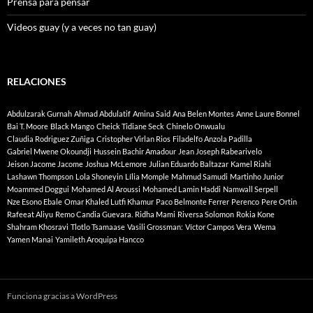
Prensa para pensar
Videos guay (y a veces no tan guay)
RELACIONES
Abdulzarak Gurnah
Ahmad Abdulatif
Amina Said
Ana Belen Montes
Anne Laure Bonnel
Bai T. Moore
Black Mango
Cheick Tidiane Seck
Chinelo Onwualu
Claudia Rodriguez Zuñiga
Cristopher Virlan Rios
Filadelfo Anzola Padilla
Gabriel Mwene Okoundji
Hussein Bachir Amadour
Jean Joseph Rabearivelo
Jeison Jacome Jacome
Joshua McLemore
Julian Eduardo Baltazar
Kamel Riahi
Lashawn Thompson
Lola Shoneyin
Lília Momple
Mahmud Samudi
Martinho Junior
Moammed Doggui
Mohamed Al Aroussi
Mohamed Lamin Haddi
Namwall Serpell
Nze Esono Ebale
Omar Khaled Lutfi Khamur
Paco Belmonte Ferrer
Perenco
Pere Ortin
Rafeeat Aliyu
Remo Candia Guevara.
Ridha Mami
Riversa Solomon
Rokia Kone
Shahram Khosravi
Tlotlo Tsamaase
Vasili Grossman:
Víctor Campos Vera
Wema
Yamen Manai
Yamileth Aroquipa Hancco
Funciona gracias a WordPress