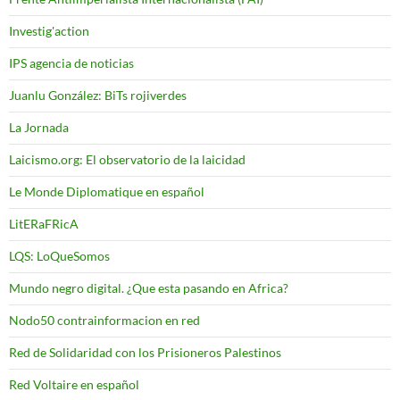
Investig'action
IPS agencia de noticias
Juanlu González: BiTs rojiverdes
La Jornada
Laicismo.org: El observatorio de la laicidad
Le Monde Diplomatique en español
LitERaFRicA
LQS: LoQueSomos
Mundo negro digital. ¿Que esta pasando en Africa?
Nodo50 contrainformacion en red
Red de Solidaridad con los Prisioneros Palestinos
Red Voltaire en español