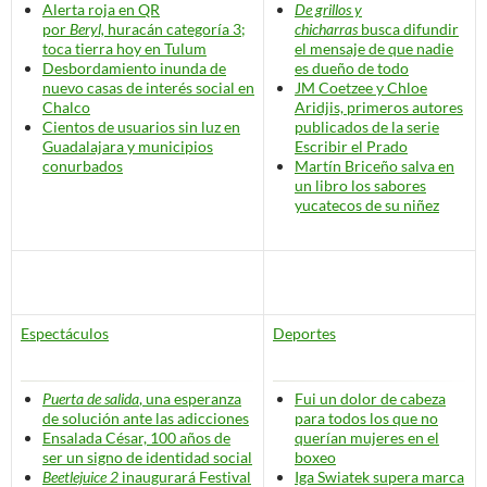
Alerta roja en QR
De grillos y
por
Beryl,
huracán categoría 3;
chicharras
busca difundir
toca tierra hoy en Tulum
el mensaje de que
nadie
Desbordamiento inunda de
es dueño de todo
nuevo casas de interés social en
JM Coetzee y Chloe
Chalco
Aridjis, primeros autores
Cientos de usuarios sin luz en
publicados de la serie
Guadalajara y municipios
Escribir el Prado
conurbados
Martín Briceño salva en
un libro los sabores
yucatecos de su niñez
Espectáculos
Deportes
Puerta de salida
, una esperanza
Fui un dolor de cabeza
de solución ante las adicciones
para todos los que no
Ensalada César, 100 años de
querían mujeres en el
ser
un signo de identidad social
boxeo
Beetlejuice 2
inaugurará Festival
Iga Swiatek supera marca