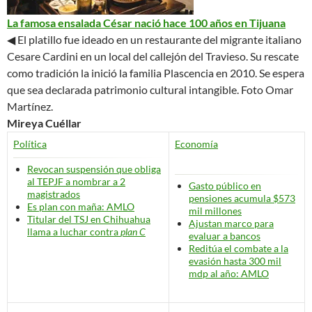
La famosa ensalada César nació hace 100 años en Tijuana
◀ El platillo fue ideado en un restaurante del migrante italiano
Cesare Cardini en un local del callejón del Travieso. Su rescate
como tradición la inició la familia Plascencia en 2010. Se espera
que sea declarada patrimonio cultural intangible.
Foto Omar
Martínez.
Mireya Cuéllar
Política
Economía
Revocan suspensión que obliga
al TEPJF a nombrar a 2
Gasto público en
magistrados
pensiones acumula $573
Es plan con maña: AMLO
mil millones
Titular del TSJ en Chihuahua
Ajustan marco para
llama a luchar contra
plan C
evaluar a bancos
Reditúa el combate a la
evasión hasta 300 mil
mdp al año: AMLO