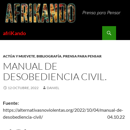
Saltar
al
contenido
Buscar
afriKando
ACTÚA Y MUEVETE
,
BIBLIOGRAFÍA
,
PRENSA PARA PENSAR
MANUAL DE
DESOBEDIENCIA CIVIL.
12 OCTUBRE, 2022
DANIEL
Fuente:
https://alternativasnoviolentas.org/2022/10/04/manual-de-
desobediencia-civil/ 04.10.22