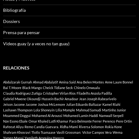
Bibliografía
Dossiers
Prensa para pensar
Videos guay (y a veces no tan guay)
RELACIONES
Abdulzarak Gurnah
Ahmad Abdulatif
Amina Said
Ana Belen Montes
Anne Laure Bonnel
Bai T. Moore
Black Mango
Cheick Tidiane Seck
Chinelo Onwualu
Claudia Rodriguez Zuñiga
Cristopher Virlan Rios
Filadelfo Anzola Padilla
Gabriel Mwene Okoundji
Hussein Bachir Amadour
Jean Joseph Rabearivelo
Jeison Jacome Jacome
Joshua McLemore
Julian Eduardo Baltazar
Kamel Riahi
Lashawn Thompson
Lola Shoneyin
Lília Momple
Mahmud Samudi
Martinho Junior
Moammed Doggui
Mohamed Al Aroussi
Mohamed Lamin Haddi
Namwall Serpell
Nze Esono Ebale
Omar Khaled Lutfi Khamur
Paco Belmonte Ferrer
Perenco
Pere Ortin
Rafeeat Aliyu
Remo Candia Guevara.
Ridha Mami
Riversa Solomon
Rokia Kone
Shahram Khosravi
Tlotlo Tsamaase
Vasili Grossman:
Víctor Campos Vera
Wema
Yamen Manai
Yamileth Aroquipa Hancco