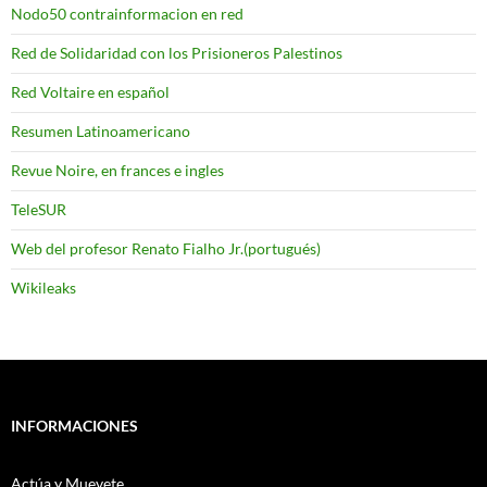
Nodo50 contrainformacion en red
Red de Solidaridad con los Prisioneros Palestinos
Red Voltaire en español
Resumen Latinoamericano
Revue Noire, en frances e ingles
TeleSUR
Web del profesor Renato Fialho Jr.(portugués)
Wikileaks
INFORMACIONES
Actúa y Muevete