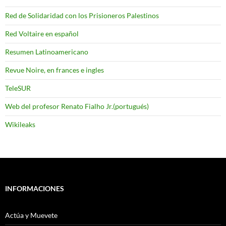
Red de Solidaridad con los Prisioneros Palestinos
Red Voltaire en español
Resumen Latinoamericano
Revue Noire, en frances e ingles
TeleSUR
Web del profesor Renato Fialho Jr.(portugués)
Wikileaks
INFORMACIONES
Actúa y Muevete