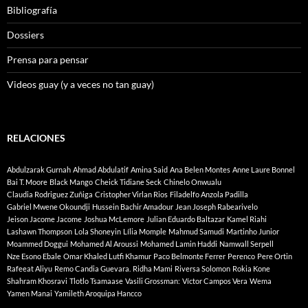
Bibliografía
Dossiers
Prensa para pensar
Videos guay (y a veces no tan guay)
RELACIONES
Abdulzarak Gurnah
Ahmad Abdulatif
Amina Said
Ana Belen Montes
Anne Laure Bonnel
Bai T. Moore
Black Mango
Cheick Tidiane Seck
Chinelo Onwualu
Claudia Rodriguez Zuñiga
Cristopher Virlan Rios
Filadelfo Anzola Padilla
Gabriel Mwene Okoundji
Hussein Bachir Amadour
Jean Joseph Rabearivelo
Jeison Jacome Jacome
Joshua McLemore
Julian Eduardo Baltazar
Kamel Riahi
Lashawn Thompson
Lola Shoneyin
Lília Momple
Mahmud Samudi
Martinho Junior
Moammed Doggui
Mohamed Al Aroussi
Mohamed Lamin Haddi
Namwall Serpell
Nze Esono Ebale
Omar Khaled Lutfi Khamur
Paco Belmonte Ferrer
Perenco
Pere Ortin
Rafeeat Aliyu
Remo Candia Guevara.
Ridha Mami
Riversa Solomon
Rokia Kone
Shahram Khosravi
Tlotlo Tsamaase
Vasili Grossman:
Víctor Campos Vera
Wema
Yamen Manai
Yamileth Aroquipa Hancco