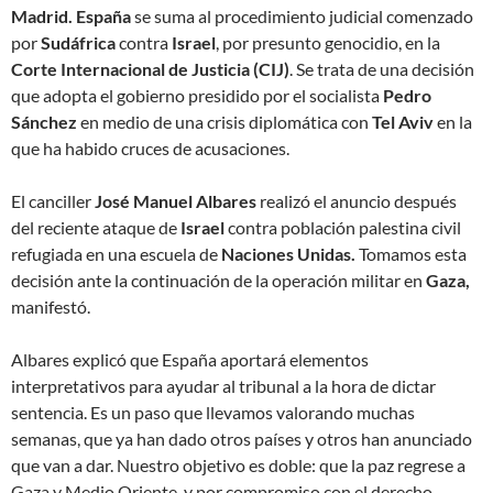
Madrid. España
se suma al procedimiento judicial comenzado
por
Sudáfrica
contra
Israel
, por presunto
genocidio
, en la
Corte Internacional de Justicia (CIJ)
. Se trata de una decisión
que adopta el gobierno presidido por el socialista
Pedro
Sánchez
en medio de una crisis diplomática con
Tel Aviv
en la
que ha habido cruces de acusaciones.
El canciller
José Manuel Albares
realizó el anuncio después
del reciente ataque de
Israel
contra población palestina civil
refugiada en una escuela de
Naciones Unidas.
Tomamos esta
decisión ante la continuación de la operación militar en
Gaza
,
manifestó.
Albares explicó que España aportará elementos
interpretativos para ayudar al tribunal a la hora de dictar
sentencia.
Es un paso que llevamos valorando muchas
semanas, que ya han dado otros países y otros han anunciado
que van a dar. Nuestro objetivo es doble: que la paz regrese a
Gaza y Medio Oriente, y por compromiso con el derecho