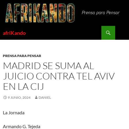
Saltar
al
contenido
Buscar
afriKando
PRENSA PARA PENSAR
MADRID SE SUMA AL
JUICIO CONTRA TEL AVIV
EN LA CIJ
9 JUNIO, 2024
DANIEL
La Jornada
Armando G. Tejeda