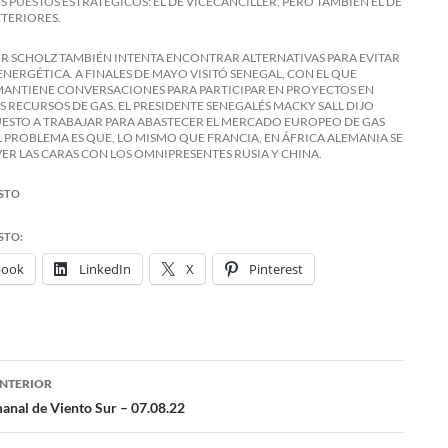
 PUESTOS ESTRATÉGICOS: EL DE VICECANCILLER, PERO TAMBIÉN EL DE
TERIORES.
ER SCHOLZ TAMBIÉN INTENTA ENCONTRAR ALTERNATIVAS PARA EVITAR
 ENERGÉTICA. A FINALES DE MAYO VISITÓ SENEGAL, CON EL QUE
ANTIENE CONVERSACIONES PARA PARTICIPAR EN PROYECTOS EN
S RECURSOS DE GAS. EL PRESIDENTE SENEGALÉS MACKY SALL DIJO
UESTO A TRABAJAR PARA ABASTECER EL MERCADO EUROPEO DE GAS
L PROBLEMA ES QUE, LO MISMO QUE FRANCIA, EN ÁFRICA ALEMANIA SE
VER LAS CARAS CON LOS OMNIPRESENTES RUSIA Y CHINA.
STO
STO:
book
LinkedIn
X
Pinterest
NTERIOR
ación
manal de Viento Sur – 07.08.22