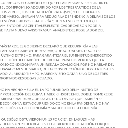
CURRE CON EL CARBÓN, DEL QUE EL PAÍS PENSABA PRESCINDIR EN
N EL COMPROMISO ADQUIRIDO POR LOS TRES PARTIDOS DE LA
LOS VERDES, LOS SOCIALDEMÓCRATAS (SPD) Y LOS LIBERALES. EL
 DE MARZO, UN PLAN PARA REDUCIR LA DEPENDENCIA DEL PAÍS DE LOS
ES FÓSILES RUSOS ESTABLECÍA QUE “EN ESTE CONTEXTO, EL
MIENTO DE LAS CENTRALES ELÉCTRICAS DE CARBÓN PODRÍA
E HASTA NUEVO AVISO TRAS UN ANÁLISIS” DEL REGULADOR DEL
 MÁS TARDE, EL GOBIERNO DECLARÓ QUE RECURRIRÍA A LAS
LANTAS DE CARBÓN DE RESERVA, QUE ACTUALMENTE SÓLO SE
N ÚLTIMO EXTREMO, PARA GARANTIZAR EL SUMINISTRO ENERGÉTICO
LA CUESTIÓN DEL CARBÓN FUE CRUCIAL PARA LOS VERDES, QUE LA
OMO CONDICIÓN PARA UNIRSE A LA COALICIÓN. POR NO HABLAR DEL
L PASADO MES DE MARZO, DE LA CONSTRUCCIÓN DE DOS TERMINALES
UADO. AL MISMO TIEMPO, HABECK VISITÓ QATAR, UNO DE LOS TRES
XPORTADORES DE GAS LICUADO.
 NO HA HECHO MELLA EN LA POPULARIDAD DEL MINISTRO DE
 PROTECCIÓN DEL CLIMA. HABECK INSISTE EN EL DOBLE NOMBRE DE
 MINISTERIAL PARA QUE LA GENTE NO OLVIDE QUE TAMBIÉN ES
E ECONOMÍA. ESTÁ OCURRIENDO COMO EN LA PANDEMIA: NO HAY
OSICIÓN ENTRE ECONOMÍA Y SALUD; TODO ES ECONOMÍA.
, QUE SÓLO OBTUVIERON UN 15 POR CIEN EN LAS ÚLTIMAS
, TIENEN UN PODER REAL EN EL GOBIERNO DE COALICIÓN PORQUE