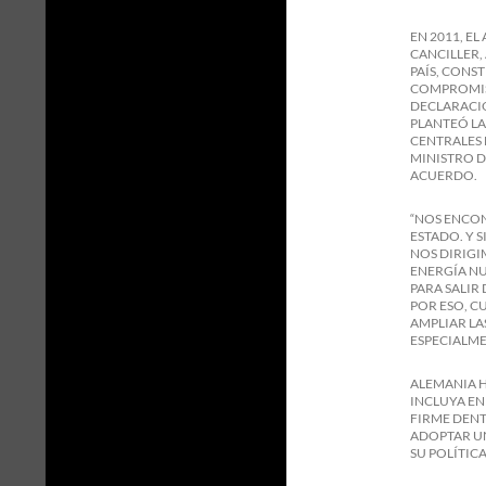
EN 2011, E
CANCILLER,
PAÍS, CONS
COMPROMISO
DECLARACIO
PLANTEÓ LA
CENTRALES 
MINISTRO D
ACUERDO.
“NOS ENCON
ESTADO. Y 
NOS DIRIGI
ENERGÍA NU
PARA SALIR
POR ESO, C
AMPLIAR LA
ESPECIALME
ALEMANIA H
INCLUYA EN
FIRME DENT
ADOPTAR UN
SU POLÍTICA