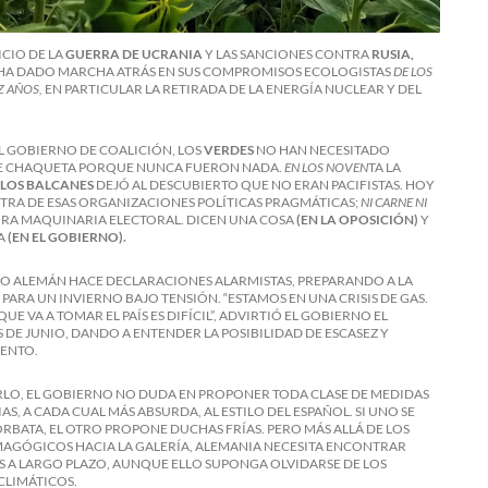
ICIO DE LA
GUERRA DE UCRANIA
Y LAS SANCIONES CONTRA
RUSIA,
HA DADO MARCHA ATRÁS EN SUS COMPROMISOS ECOLOGISTAS
DE LOS
Z AÑOS,
EN PARTICULAR LA RETIRADA DE LA ENERGÍA NUCLEAR Y DEL
 GOBIERNO DE COALICIÓN, LOS
VERDES
NO HAN NECESITADO
E CHAQUETA PORQUE NUNCA FUERON NADA.
EN LOS NOVEN
TA LA
 LOS BALCANES
DEJÓ AL DESCUBIERTO QUE NO ERAN PACIFISTAS. HOY
TRA DE ESAS ORGANIZACIONES POLÍTICAS PRAGMÁTICAS;
NI CARNE NI
PURA MAQUINARIA ELECTORAL. DICEN UNA COSA
(EN LA OPOSICIÓN)
Y
A
(EN EL GOBIERNO).
O ALEMÁN HACE DECLARACIONES ALARMISTAS, PREPARANDO A LA
PARA UN INVIERNO BAJO TENSIÓN. “ESTAMOS EN UNA CRISIS DE GAS.
UE VA A TOMAR EL PAÍS ES DIFÍCIL”, ADVIRTIÓ EL GOBIERNO EL
 DE JUNIO, DANDO A ENTENDER LA POSIBILIDAD DE ESCASEZ Y
ENTO.
RLO, EL GOBIERNO NO DUDA EN PROPONER TODA CLASE DE MEDIDAS
AS, A CADA CUAL MÁS ABSURDA, AL ESTILO DEL ESPAÑOL. SI UNO SE
ORBATA, EL OTRO PROPONE DUCHAS FRÍAS. PERO MÁS ALLÁ DE LOS
AGÓGICOS HACIA LA GALERÍA, ALEMANIA NECESITA ENCONTRAR
 A LARGO PLAZO, AUNQUE ELLO SUPONGA OLVIDARSE DE LOS
CLIMÁTICOS.