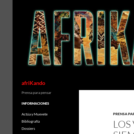
Saltar
al
contenido
Buscar
afriKando
Prensa para pensar
INFORMACIONES
PRENSA PA
Actúa y Muevete
LOS
Bibliografía
Dossiers