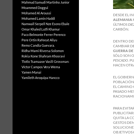
Mahmud Samudi
Martinho Junior
Moammed Doggui
Mohamed Al Aroussi
DESDE EL IN
Mohamed Lamin Haddi
ALEMANIA
Namwall Serpell
Nze Esono Ebale
ÚLTIMOS DIE
CARBÓN.
Omar Khaled Lutfi Khamur
Paco Belmonte Ferrer
Perenco
Pere Ortin
Rafeeat Aliyu
DENTRO DEL
Remo Candia Guevara.
CAMBIAR D
GUERRA DE
Ridha Mami
Riversa Solomon
SÓLO SON O
Rokia Kone
Shahram Khosravi
PESCADO
. 
Tlotlo Tsamaase
Vasili Grossman:
HACEN OTR
Víctor Campos Vera
Wema
Yamen Manai
EL GOBIERN
Yamileth Aroquipa Hancco
POBLACIÓN 
EL CAMINO Q
PASADO MES
RACIONAMI
PARA EVITA
PUBLICITARI
QUITA LA C
GESTOS DEM
SOLUCIONES
OBJETIVOS 