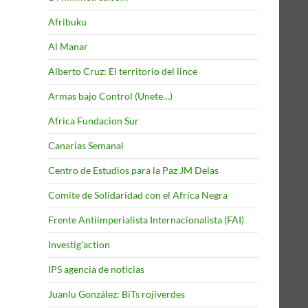
Afribuku
Al Manar
Alberto Cruz: El territorio del lince
Armas bajo Control (Unete…)
Africa Fundacion Sur
Canarias Semanal
Centro de Estudios para la Paz JM Delas
Comite de Solidaridad con el Africa Negra
Frente Antiimperialista Internacionalista (FAI)
Investig'action
IPS agencia de noticias
Juanlu González: BiTs rojiverdes