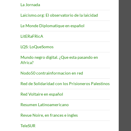
La Jornada
Laicismo.org: El observatorio de la laicidad
Le Monde Diplomatique en español
LitERaFRicA
LQS: LoQueSomos
Mundo negro digital. ¿Que esta pasando en
Africa?
Nodo50 contrainformacion en red
Red de Solidaridad con los Prisioneros Palestinos
Red Voltaire en español
Resumen Latinoamericano
Revue Noire, en frances e ingles
TeleSUR