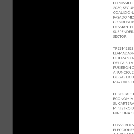
LO MISMO O
2030, SEGÚ
COALICIÓN: 
PASADO MES
COMBUSTIBL
DESMANTELA
SUSPENDERS
SECTOR.
TRES MESES
LLAMADAS P
UTILIZAN E
DEL PAÍS. 
PUSIERON C
ANUNCIO, E
DE GAS LIC
MAYORES E
EL DESTAPE
ECONOMÍA Y
SU CARTERA
MINISTRO D
NINGUNA OP
LOS VERDES
ELECCIONES