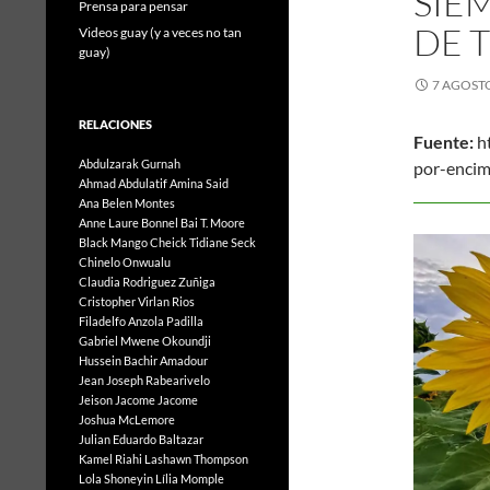
SIE
Prensa para pensar
DE 
Videos guay (y a veces no tan
guay)
7 AGOSTO
RELACIONES
Fuente:
ht
Abdulzarak Gurnah
por-enci
Ahmad Abdulatif
Amina Said
7 d
Ana Belen Montes
Anne Laure Bonnel
Bai T. Moore
Black Mango
Cheick Tidiane Seck
Chinelo Onwualu
Claudia Rodriguez Zuñiga
Cristopher Virlan Rios
Filadelfo Anzola Padilla
Gabriel Mwene Okoundji
Hussein Bachir Amadour
Jean Joseph Rabearivelo
Jeison Jacome Jacome
Joshua McLemore
Julian Eduardo Baltazar
Kamel Riahi
Lashawn Thompson
Lola Shoneyin
Lília Momple