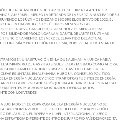
L AÑO DE LA CATÁSTROFE NUCLEAR DE FUKUSHIMA, LA ANTERIOR
 ANGELA MERKEL, IMPUSO LA RETIRADA DE LA ENERGÍA NUCLEAR DE SU
TRUYENDO LOS ÚLTIMOS DIEZ AÑOS SOBRE EL OBJETIVO DE 2022. EL
 HA SIDO BARRIDO EN LOS ÚLTIMOS MESES POR LAS
NES DEL NUEVO CANCILLER, OLAF SCHOLZ. EL MIÉRCOLES SE
 POSIBILIDAD DE PROLONGAR LA VIDA ÚTIL DE LAS TRES ÚLTIMAS
EN FUNCIONAMIENTO. LOS VERDES, EL PARTIDO DEL ACTUAL
E ECONOMÍA Y PROTECCIÓN DEL CLIMA, ROBERT HABECK, ESTÁN DE
TRAMOS EN UNA SITUACIÓN EN LA QUE ALEMANIA NUNCA HABÍA
SI EL SUMINISTRO DE GAS RUSO SIGUE SIENDO TAN BAJO COMO AHORA,
MOS DIRECTAMENTE A UNA ESCASEZ DE GAS”, DIJO HABECK. LA
CLEAR ES UN TABÚ EN ALEMANIA. HUBO UN CONSENSO POLÍTICO
 DE LA ENERGÍA NUCLEAR Y ENCONTRAR OTRAS FUENTES DE ENERGÍA.
UANDO EL GOBIERNO ANUNCIÓ QUE IBA A REABRIR LAS CENTRALES O
S EXISTENTES, MUCHOS SE MOSTRARON DEFRAUDADOS,
NTE CON LOS VERDES.
A LUCHADO EN EUROPA PARA QUE LA ENERGÍA NUCLEAR NO SE
 LA TAXONOMÍA VERDE. EL HECHO DE DEFENDER UNA POSICIÓN
RO DE LA UNIÓN EUROPEA Y A NIVEL INTERNACIONAL, Y LUEGO
A ESTRATEGIA DIFERENTE DENTRO DE SU PROPIO PAÍS DESACREDITA
.