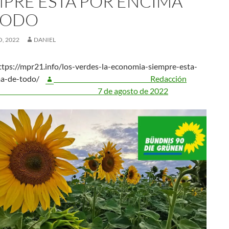
MPRE ESTÁ POR ENCIMA
TODO
, 2022
DANIEL
tps://mpr21.info/los-verdes-la-economia-siempre-esta-
ma-de-todo/
Redacción
e agosto de 2022