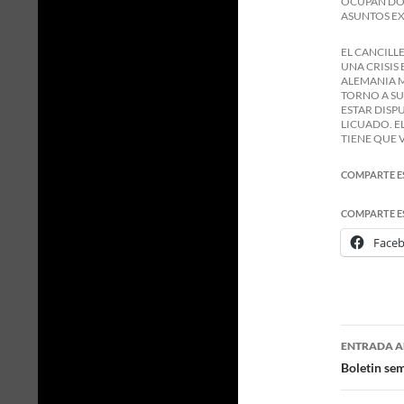
OCUPAN DOS
ASUNTOS EX
EL CANCILL
UNA CRISIS
ALEMANIA M
TORNO A SU
ESTAR DISP
LICUADO. E
TIENE QUE 
COMPARTE E
COMPARTE E
Face
ENTRADA A
Naveg
Boletin se
de