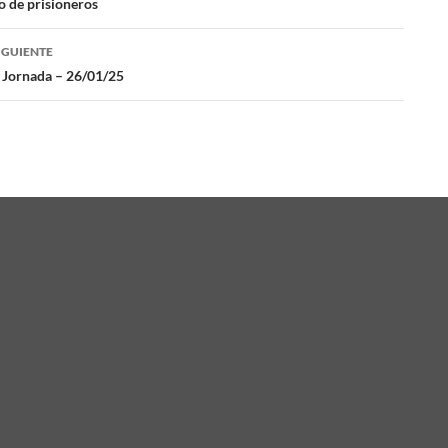
o de prisioneros
das
IGUIENTE
 Jornada – 26/01/25