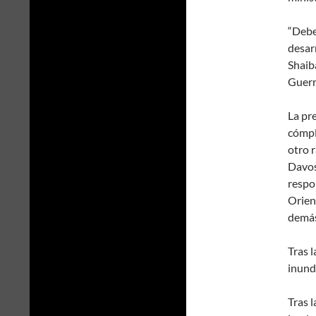
“Debe
desarr
Shaib
Guerra
La pre
cómpl
otro 
Davos.
respo
Orien
demás
Tras l
inunda
Tras 