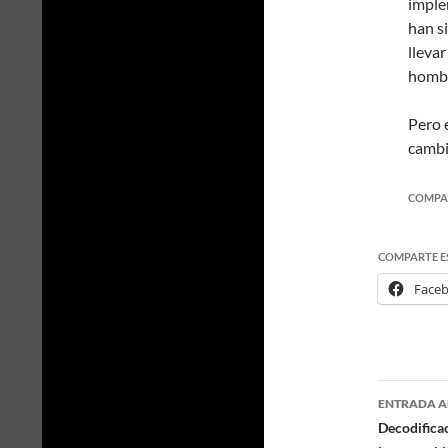
imple
han s
lleva
hombr
Pero 
cambio
COMPA
COMPARTE E
Face
ENTRADA A
Naveg
Decodificac