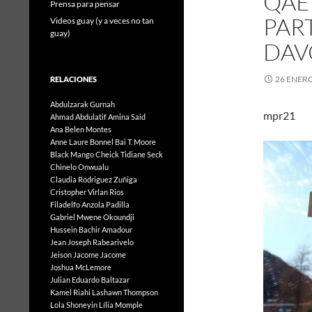
QAE
Prensa para pensar
PAR
Videos guay (y a veces no tan
guay)
DAV
26 ENERO
RELACIONES
Abdulzarak Gurnah
mp
Ahmad Abdulatif
Amina Said
Ana Belen Montes
Anne Laure Bonnel
Bai T. Moore
Black Mango
Cheick Tidiane Seck
Chinelo Onwualu
Claudia Rodriguez Zuñiga
Cristopher Virlan Rios
Filadelfo Anzola Padilla
Gabriel Mwene Okoundji
Hussein Bachir Amadour
Jean Joseph Rabearivelo
Jeison Jacome Jacome
Joshua McLemore
Julian Eduardo Baltazar
Kamel Riahi
Lashawn Thompson
Lola Shoneyin
Lília Momple