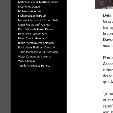
Mahmud Samudi
Martinho Junior
Moammed Doggui
Mohamed Al Aroussi
D
efin
Mohamed Lamin Haddi
Namwall Serpell
Nze Esono Ebale
los br
Omar Khaled Lutfi Khamur
han a
Paco Belmonte Ferrer
Perenco
le con
Pere Ortin
Rafeeat Aliyu
Remo Candia Guevara.
Davo
Ridha Mami
Riversa Solomon
mome
Rokia Kone
Shahram Khosravi
Tlotlo Tsamaase
Vasili Grossman:
Víctor Campos Vera
Wema
El
nue
Yamen Manai
Asaad
Yamileth Aroquipa Hancco
cabez
derro
que
A
“¿Cuá
nueva
saudí”
minist