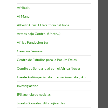
Afribuku
Al Manar
Alberto Cruz: El territorio del lince
Armas bajo Control (Unete…)
Africa Fundacion Sur
Canarias Semanal
Centro de Estudios para la Paz JM Delas
Comite de Solidaridad con el Africa Negra
Frente Antiimperialista Internacionalista (FAI)
Investig'action
IPS agencia de noticias
Juanlu González: BiTs rojiverdes