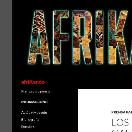
Saltar
al
contenido
Buscar
afriKando
Prensa para pensar
INFORMACIONES
PRENSA PA
Actúa y Muevete
LOS
Bibliografía
Dossiers