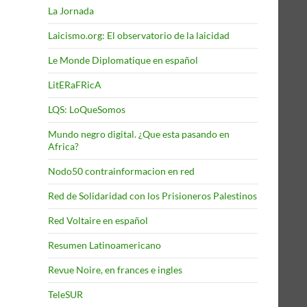
La Jornada
Laicismo.org: El observatorio de la laicidad
Le Monde Diplomatique en español
LitERaFRicA
LQS: LoQueSomos
Mundo negro digital. ¿Que esta pasando en
Africa?
Nodo50 contrainformacion en red
Red de Solidaridad con los Prisioneros Palestinos
Red Voltaire en español
Resumen Latinoamericano
Revue Noire, en frances e ingles
TeleSUR