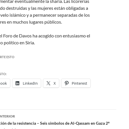
mentar eventualmente la sharia. Las licorerías
ido destruidas y las mujeres están obligadas a
r velo islámico y a permanecer separadas de los
es en muchos lugares públicos.
el Foro de Davos ha acogido con entusiasmo el
 político en Siria.
RTE ESTO
STO:
book
LinkedIn
X
Pinterest
NTERIOR
ación
ión de la resistencia – Seis símbolos de Al-Qassam en Gaza 2º