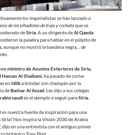
itivamente los imperialistas se han lanzado
a
azos de los yihadistas de traje y corbata
que se
poderado de
Siria
. A un dirigente de
Al Qaeda
cedieron la palabra para hablar en el púlpito de
s
, aunque no mostró la bandera negra
… de
nto.
vo ministro de Asuntos Exteriores de Siria,
 Hassan Al Shaibani,
ha pasado de cortar
as en
Idlib
a brindar con champán por la
ta de
Bashar Al Assad
. Les dijo a sus colegas
rabia saudí
es el ejemplo a seguir para
Siria.
l es nuestra fuente de inspiración para una
 Siria? Nos inspira la Visión 2030 de Arabia
, dijo en una entrevista con el antiguo primer
ro británico Tony Blair.