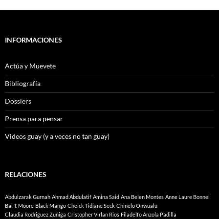
INFORMACIONES
Actúa y Muevete
Bibliografía
Dossiers
Prensa para pensar
Videos guay (y a veces no tan guay)
RELACIONES
Abdulzarak Gurnah
Ahmad Abdulatif
Amina Said
Ana Belen Montes
Anne Laure Bonnel
Bai T. Moore
Black Mango
Cheick Tidiane Seck
Chinelo Onwualu
Claudia Rodriguez Zuñiga
Cristopher Virlan Rios
Filadelfo Anzola Padilla