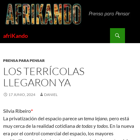
Saltar
al
contenido
Buscar
afriKando
PRENSA PARA PENSAR
LOS TERRÍCOLAS
LLEGARON YA
17 JUNIO, 2024
DANIEL
Silvia Ribeiro
*
La privatización del espacio parece
un tema lejano,
pero está
muy cerca de la realidad cotidiana
de todas y todos
. En la nueva
era por el control comercial del espacio, los mayores