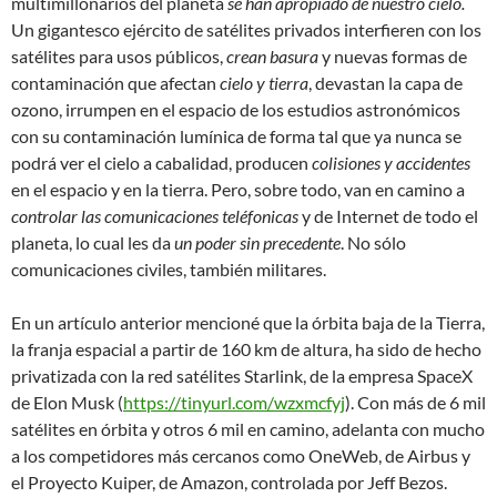
multimillonarios del planeta
se han apropiado de nuestro cielo.
Un gigantesco ejército de satélites privados interfieren con los
satélites para usos públicos,
crean basura
y nuevas formas de
contaminación que afectan
cielo y tierra
, devastan la capa de
ozono, irrumpen en el espacio de los estudios astronómicos
con su contaminación lumínica de forma tal que ya nunca se
podrá ver el cielo a cabalidad, producen
colisiones y accidentes
en el espacio y en la tierra. Pero, sobre todo, van en camino a
controlar las comunicaciones teléfonicas
y de Internet de todo el
planeta, lo cual les da
un poder sin precedente
. No sólo
comunicaciones civiles, también militares.
En un artículo anterior mencioné que la órbita baja de la Tierra,
la franja espacial a partir de 160 km de altura, ha sido de hecho
privatizada con la red satélites Starlink, de la empresa SpaceX
de Elon Musk (
https://tinyurl.com/wzxmcfyj
). Con más de 6 mil
satélites en órbita y otros 6 mil en camino, adelanta con mucho
a los competidores más cercanos como OneWeb, de Airbus y
el Proyecto Kuiper, de Amazon, controlada por Jeff Bezos.