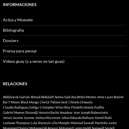
INFORMACIONES
Actúa y Muevete
Bibliografía
Dossiers
Prensa para pensar
Videos guay (y a veces no tan guay)
RELACIONES
Abdulzarak Gurnah
Ahmad Abdulatif
Amina Said
Ana Belen Montes
Anne Laure Bonnel
Bai T. Moore
Black Mango
Cheick Tidiane Seck
Chinelo Onwualu
Claudia Rodriguez Zuñiga
Cristopher Virlan Rios
Filadelfo Anzola Padilla
Gabriel Mwene Okoundji
Hussein Bachir Amadour
Jean Joseph Rabearivelo
Jeison Jacome Jacome
Joshua McLemore
Julian Eduardo Baltazar
Kamel Riahi
Lashawn Thompson
Lola Shoneyin
Lília Momple
Mahmud Samudi
Martinho Junior
Moammed Doggui
Mohamed Al Aroussi
Mohamed Lamin Haddi
Namwall Serpell