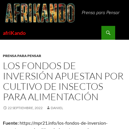
Saltar
al
contenido
Buscar
afriKando
PRENSA PARA PENSAR
LOS FONDOS DE
INVERSIÓN APUESTAN POR
CULTIVO DE INSECTOS
PARA ALIMENTACIÓN
22 SEPTIEMBRE, 2022
DANIEL
Fuente:
https://mpr21.info/los-fondos-de-inversion-