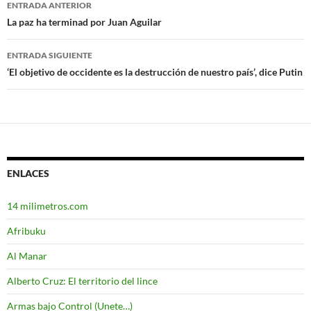
ENTRADA ANTERIOR
Navegación
La paz ha terminad por Juan Aguilar
de
ENTRADA SIGUIENTE
entradas
‘El objetivo de occidente es la destrucción de nuestro país’, dice Putin
ENLACES
14 milimetros.com
Afribuku
Al Manar
Alberto Cruz: El territorio del lince
Armas bajo Control (Unete…)