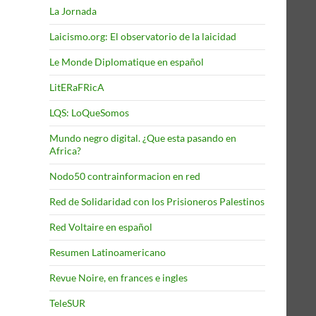
La Jornada
Laicismo.org: El observatorio de la laicidad
Le Monde Diplomatique en español
LitERaFRicA
LQS: LoQueSomos
Mundo negro digital. ¿Que esta pasando en
Africa?
Nodo50 contrainformacion en red
Red de Solidaridad con los Prisioneros Palestinos
Red Voltaire en español
Resumen Latinoamericano
Revue Noire, en frances e ingles
TeleSUR