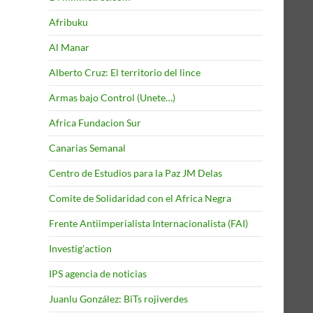
Afribuku
Al Manar
Alberto Cruz: El territorio del lince
Armas bajo Control (Unete…)
Africa Fundacion Sur
Canarias Semanal
Centro de Estudios para la Paz JM Delas
Comite de Solidaridad con el Africa Negra
Frente Antiimperialista Internacionalista (FAI)
Investig'action
IPS agencia de noticias
Juanlu González: BiTs rojiverdes