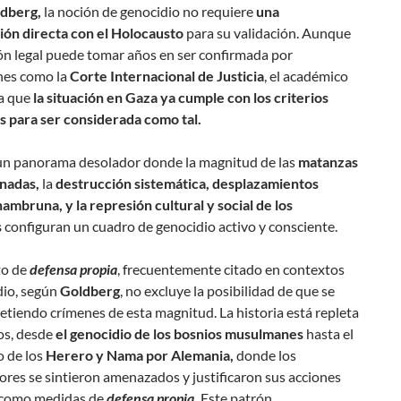
dberg,
la noción de genocidio no requiere
una
ón directa con el Holocausto
para su validación. Aunque
ión legal puede tomar años en ser confirmada por
ones como la
Corte Internacional de Justicia
, el académico
a que
la situación en Gaza ya cumple con los criterios
s para ser considerada como tal.
un panorama desolador donde la magnitud de las
matanzas
inadas,
la
destrucción sistemática, desplazamientos
ambruna, y la represión cultural y social de los
s
configuran un cuadro de genocidio activo y consciente.
to de
defensa propia
, frecuentemente citado en contextos
dio, según
Goldberg
, no excluye la posibilidad de que se
tiendo crímenes de esta magnitud. La historia está repleta
os, desde
el genocidio de los bosnios musulmanes
hasta el
o de los
Herero y Nama por Alemania,
donde los
res se sintieron amenazados y justificaron sus acciones
como medidas de
defensa propia.
Este patrón,