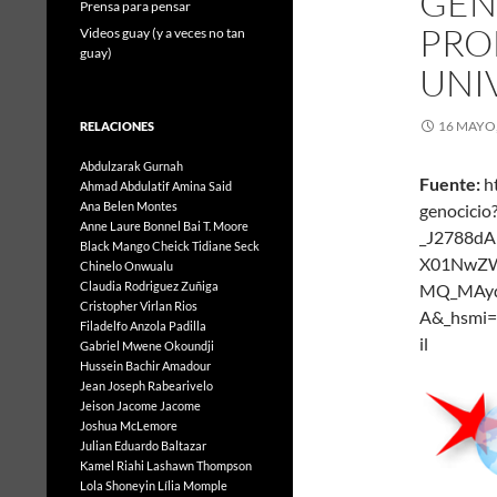
GEN
Prensa para pensar
PRO
Videos guay (y a veces no tan
guay)
UNI
16 MAYO,
RELACIONES
Abdulzarak Gurnah
Fuente:
ht
Ahmad Abdulatif
Amina Said
Ana Belen Montes
genocici
Anne Laure Bonnel
Bai T. Moore
_J2788d
Black Mango
Cheick Tidiane Seck
X01NwZW
Chinelo Onwualu
Claudia Rodriguez Zuñiga
MQ_MAyq
Cristopher Virlan Rios
A&_hsmi=
Filadelfo Anzola Padilla
il 
Gabriel Mwene Okoundji
Hussein Bachir Amadour
Jean Joseph Rabearivelo
Jeison Jacome Jacome
Joshua McLemore
Julian Eduardo Baltazar
Kamel Riahi
Lashawn Thompson
Lola Shoneyin
Lília Momple