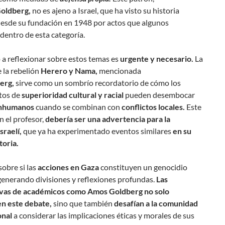
oldberg,
no es ajeno a Israel, que ha visto su historia
esde su fundación en 1948 por actos que algunos
dentro de esta categoría.
 a reflexionar sobre estos temas es
urgente y necesario.
La
e la rebelión
Herero y Nama,
mencionada
erg,
sirve como un sombrío recordatorio de cómo los
tos de
superioridad cultural y racial
pueden desembocar
inhumanos
cuando se combinan con
conflictos locales.
Este
n el profesor,
debería ser una advertencia para la
sraelí,
que ya ha experimentado eventos similares
en su
toria.
sobre si las
acciones en Gaza
constituyen un genocidio
generando divisiones y reflexiones profundas.
Las
vas de académicos como Amos Goldberg no solo
n este debate,
sino que también
desafían a la comunidad
onal
a considerar las implicaciones éticas y morales de sus