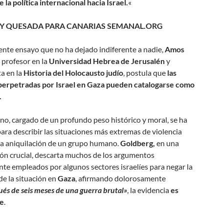
 la política internacional hacia Israel.
«
Y QUESADA PARA CANARIAS SEMANAL.ORG
ente ensayo que no ha dejado indiferente a nadie,
Amos
, profesor en la
Universidad Hebrea de Jerusalén
y
ta en la
Historia del Holocausto judío
, postula que
las
perpetradas por Israel en Gaza pueden catalogarse como
.
no, cargado de un profundo peso histórico y moral, se ha
para describir las situaciones más extremas de violencia
 la aniquilación de un grupo humano.
Goldberg,
en una
ión crucial, descarta muchos de los argumentos
e empleados por algunos sectores israelíes para negar la
e la situación en
Gaza
, afirmando dolorosamente
ués de seis meses de una guerra brutal»
, la evidencia
es
le
.