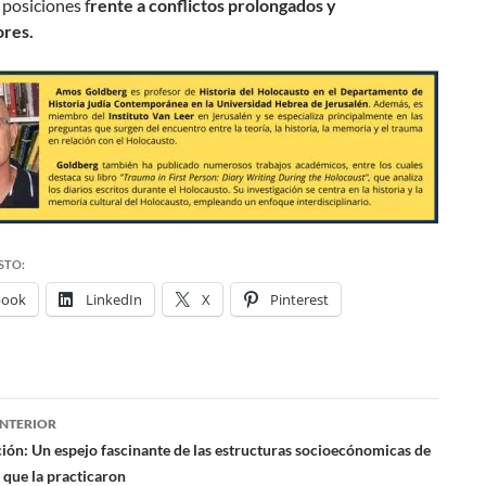
y posiciones f
rente a conflictos prolongados y
res.
STO:
book
LinkedIn
X
Pinterest
NTERIOR
ación
ión: Un espejo fascinante de las estructuras socioecónomicas de
 que la practicaron