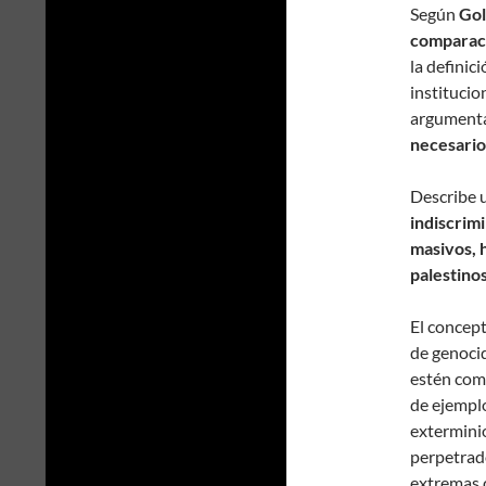
Según
Gol
comparaci
la definic
instituci
argument
necesario
Describe 
indiscrim
masivos, h
palestino
El concep
de genoci
estén come
de ejempl
extermini
perpetrado
extremas 