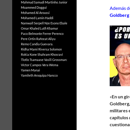
Mahmud Samudi
Martinho Junior
Además de
Moammed Doggui
Mohamed Al Aroussi
Goldberg e
Mohamed Lamin Haddi
Namwall Serpell
Nze Esono Ebale
Omar Khaled Lutfi Khamur
Paco Belmonte Ferrer
Perenco
Pere Ortin
Rafeeat Aliyu
Remo Candia Guevara.
Ridha Mami
Riversa Solomon
Rokia Kone
Shahram Khosravi
Tlotlo Tsamaase
Vasili Grossman:
Víctor Campos Vera
Wema
Yamen Manai
Yamileth Aroquipa Hancco
«
En un gi
Goldberg, 
militares
capítulos
cuestiona 