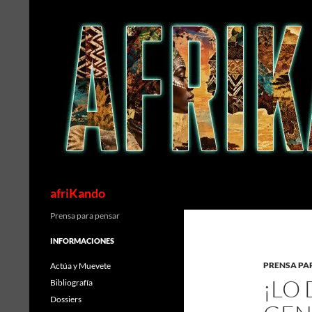
Saltar
al
contenido
Buscar
afriKando
Prensa para pensar
INFORMACIONES
PRENSA PA
Actúa y Muevete
¡LO 
Bibliografía
Dossiers