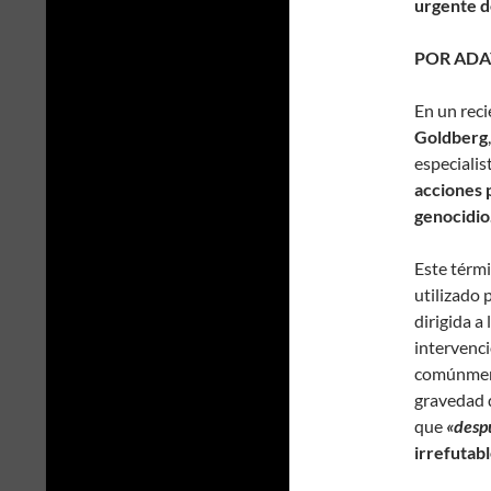
urgente de
POR ADA
En un reci
Goldberg
especialis
acciones 
genocidio
Este térmi
utilizado 
dirigida a
intervenc
comúnment
gravedad d
que
«desp
irrefutab