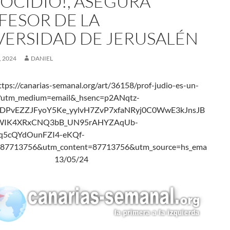
OCIDIO!, ASEGURA
FESOR DE LA
VERSIDAD DE JERUSALÉN
 2024
DANIEL
tps://canarias-semanal.org/art/36158/prof-judio-es-un-
o?utm_medium=email&_hsenc=p2ANqtz-
ADPvEZZJFyoY5Ke_yylvH7ZvP7xfaNRyj0C0WwE3kJnsJB
IK4XRxCNQ3bB_UN95rAHYZAqUb-
5cQYdOunFZI4-eKQf-
87713756&utm_content=87713756&utm_source=hs_ema
13/05/24