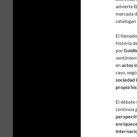
advierte
G
marcada d
catalogan 
El llamado
historia d
por
Goldb
sentimien
en
actos 
caso, segú
sociedad i
propia his
El debate 
continúa 
perspecti
enriquece
internaci