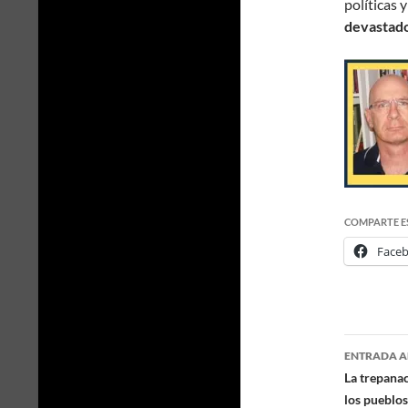
políticas 
devastado
COMPARTE E
Face
ENTRADA A
Naveg
La trepanac
los pueblos