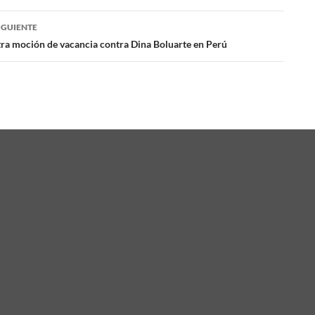
das
IGUIENTE
tra moción de vacancia contra Dina Boluarte en Perú