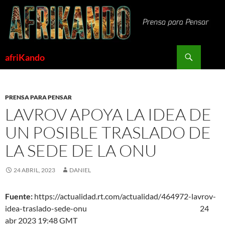
Saltar
al
contenido
Buscar
afriKando
PRENSA PARA PENSAR
LAVROV APOYA LA IDEA DE
UN POSIBLE TRASLADO DE
LA SEDE DE LA ONU
24 ABRIL, 2023
DANIEL
Fuente:
https://actualidad.rt.com/actualidad/464972-lavrov-
idea-traslado-sede-onu 2
4
abr 2023 19:48 GMT