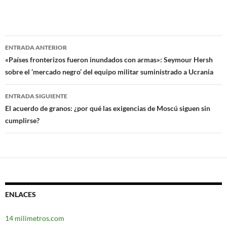
ENTRADA ANTERIOR
Navegación
«Países fronterizos fueron inundados con armas»: Seymour Hersh
sobre el ‘mercado negro’ del equipo militar suministrado a Ucrania
de
entradas
ENTRADA SIGUIENTE
El acuerdo de granos: ¿por qué las exigencias de Moscú siguen sin
cumplirse?
ENLACES
14 milimetros.com