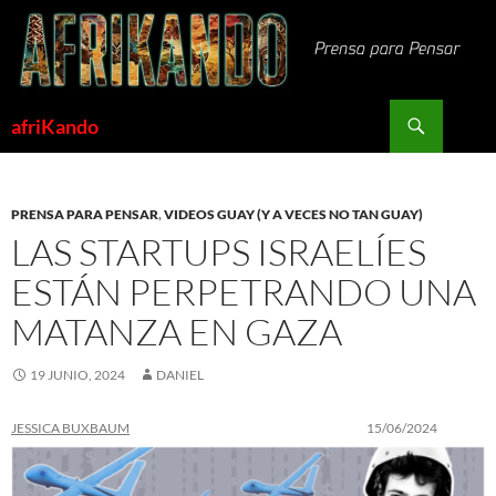
Saltar
al
contenido
Buscar
afriKando
PRENSA PARA PENSAR
,
VIDEOS GUAY (Y A VECES NO TAN GUAY)
LAS STARTUPS ISRAELÍES
ESTÁN PERPETRANDO UNA
MATANZA EN GAZA
19 JUNIO, 2024
DANIEL
JESSICA BUXBAUM
15/06/2024