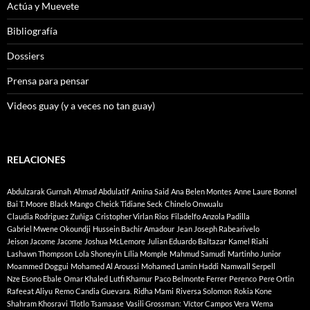
Actúa y Muevete
Bibliografía
Dossiers
Prensa para pensar
Videos guay (y a veces no tan guay)
RELACIONES
Abdulzarak Gurnah
Ahmad Abdulatif
Amina Said
Ana Belen Montes
Anne Laure Bonnel
Bai T. Moore
Black Mango
Cheick Tidiane Seck
Chinelo Onwualu
Claudia Rodriguez Zuñiga
Cristopher Virlan Rios
Filadelfo Anzola Padilla
Gabriel Mwene Okoundji
Hussein Bachir Amadour
Jean Joseph Rabearivelo
Jeison Jacome Jacome
Joshua McLemore
Julian Eduardo Baltazar
Kamel Riahi
Lashawn Thompson
Lola Shoneyin
Lília Momple
Mahmud Samudi
Martinho Junior
Moammed Doggui
Mohamed Al Aroussi
Mohamed Lamin Haddi
Namwall Serpell
Nze Esono Ebale
Omar Khaled Lutfi Khamur
Paco Belmonte Ferrer
Perenco
Pere Ortin
Rafeeat Aliyu
Remo Candia Guevara.
Ridha Mami
Riversa Solomon
Rokia Kone
Shahram Khosravi
Tlotlo Tsamaase
Vasili Grossman:
Víctor Campos Vera
Wema