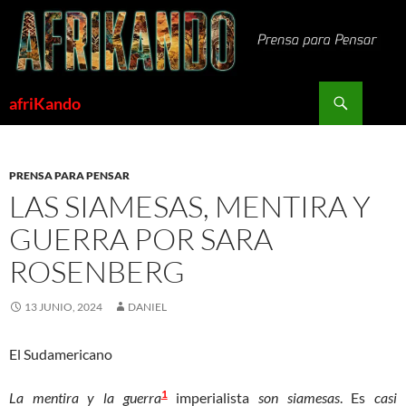
Saltar
al
contenido
Buscar
afriKando
PRENSA PARA PENSAR
LAS SIAMESAS, MENTIRA Y
GUERRA POR SARA
ROSENBERG
13 JUNIO, 2024
DANIEL
El Sudamericano
1
La mentira y la guerra
imperialista
son siamesas
. Es
casi