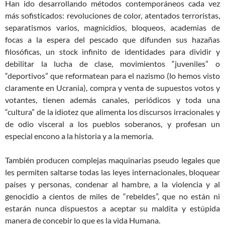
Han ido desarrollando métodos contemporáneos cada vez
más sofisticados: revoluciones de color, atentados terroristas,
separatismos varios, magnicidios, bloqueos, academias de
focas a la espera del pescado que difunden sus hazañas
filosóficas, un stock infinito de identidades para dividir y
debilitar la lucha de clase, mo
vimientos “juveniles” o
“deportivos” que reformatean para el nazismo (lo hemos visto
claramente en Ucrania), compra y venta de supuestos votos y
votantes, tienen además canales, periódic
os y toda una
“cultura” de la idiotez que alimenta los discursos irracionales y
de odio visceral a los pueblos soberanos, y profesan un
especial encono a la historia y a la memoria.
También producen complejas maquinarias pseudo legales que
les permiten saltarse todas las leyes internacionales, bloquear
países y personas, condenar al hambre, a la violencia y al
genocidio a cientos de miles de “rebeldes”, que no están ni
estarán nunca dispuestos a aceptar su maldita y estúpida
manera de concebir lo que es la vida Humana.