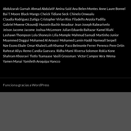
Abdulzarak Gurnah
Ahmad Abdulatif
Amina Said
Ana Belen Montes
Anne Laure Bonnel
Bai T. Moore
Black Mango
Cheick Tidiane Seck
Chinelo Onwualu
Claudia Rodriguez Zuñiga
Cristopher Virlan Rios
Filadelfo Anzola Padilla
Gabriel Mwene Okoundji
Hussein Bachir Amadour
Jean Joseph Rabearivelo
Jeison Jacome Jacome
Joshua McLemore
Julian Eduardo Baltazar
Kamel Riahi
Lashawn Thompson
Lola Shoneyin
Lília Momple
Mahmud Samudi
Martinho Junior
Moammed Doggui
Mohamed Al Aroussi
Mohamed Lamin Haddi
Namwall Serpell
Nze Esono Ebale
Omar Khaled Lutfi Khamur
Paco Belmonte Ferrer
Perenco
Pere Ortin
Rafeeat Aliyu
Remo Candia Guevara.
Ridha Mami
Riversa Solomon
Rokia Kone
Shahram Khosravi
Tlotlo Tsamaase
Vasili Grossman:
Víctor Campos Vera
Wema
Yamen Manai
Yamileth Aroquipa Hancco
Funciona gracias a WordPress