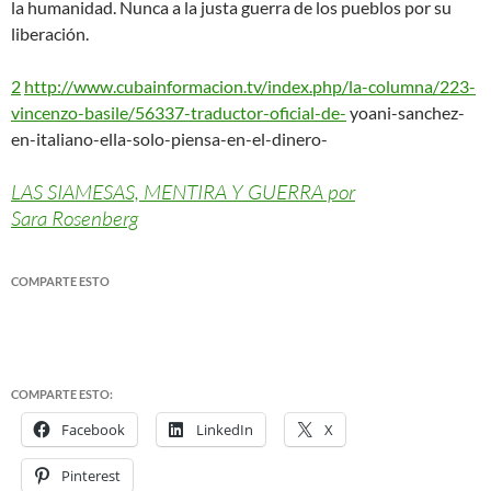
la humanidad. Nunca a la justa guerra de los pueblos por su
liberación.
2
http://www.cubainformacion.tv/index.php/la-columna/223-
vincenzo-basile/56337-traductor-oficial-de-
yoani-sanchez-
en-ita
l
iano-e
ll
a-so
l
o-piensa-en-e
l
-dinero-
LAS SIAMESAS, MENTIRA Y GUERRA por
Sara Rosenberg
COMPARTE ESTO
COMPARTE ESTO:
Facebook
LinkedIn
X
Pinterest