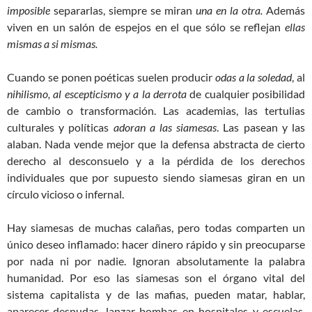
imposible
separarlas, siempre se miran
una en la otra.
Además
viven en un salón de espejos en el que sólo se reflejan
ellas
mismas a si mismas.
Cuando se ponen poéticas suelen producir
odas a la soledad
, al
nihilismo, al escepticismo y a la derrota
de cualquier posibilidad
de cambio o transformación. Las academias, las tertulias
culturales y políticas
adoran a las siamesas
. Las pasean y las
alaban. Nada vende mejor que la defensa abstracta de cierto
derecho al desconsuelo y a la pérdida de los derechos
individuales que por supuesto siendo siamesas giran en un
círculo vicioso o infernal.
Hay siamesas de muchas calañas, pero todas comparten un
único deseo inflamado: hacer dinero rápido y sin preocuparse
por nada ni por nadie. Ignoran absolutamente la palabra
humanidad. Por eso las siamesas son el órgano vital del
sistema capitalista y de las mafias, pueden matar, hablar,
aparecer desnudas, lanzar bombas en hospitales y escuelas,