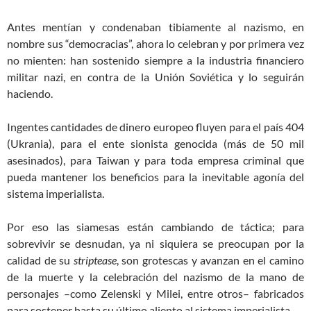
Antes mentían y condenaban tibiamente al nazismo, en
nombre sus “democracias”, ahora lo celebran y por primera vez
no mienten: han sostenido siempre a la industria financiero
militar nazi, en contra de la Unión Soviética y lo seguirán
haciendo.
Ingentes cantidades de dinero europeo fluyen para el país 404
(Ukrania
)
, para el ente sionista genocida (más de 50 mil
asesinados
)
, para Taiwan y para toda empresa criminal que
pueda mantener los beneficios para la inevitable agonía del
sistema imperialista.
Por eso las siamesas están cambiando de táctica; para
sobrevivir se desnudan, ya ni siquiera se preocupan por la
calidad de su
striptease
, son grotescas y avanzan en el camino
de la muerte y la celebración del nazismo de la mano de
personajes –como Zelenski y Mi
l
ei, entre otros– fabricados
para sostener hasta su último aliento al sistema imperialista.