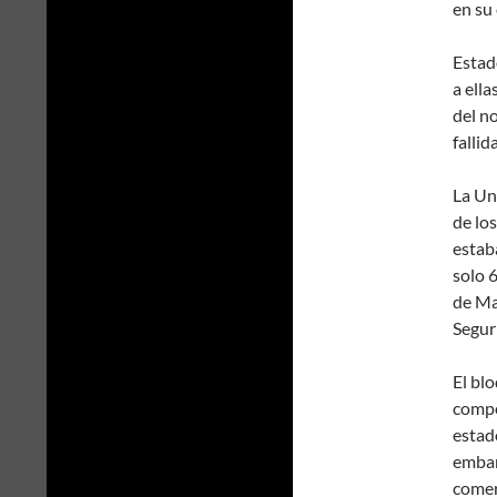
en su
Estad
a ella
del no
fallid
La Un
de lo
estab
solo 
de Ma
Segur
El bl
compe
estad
embar
comer