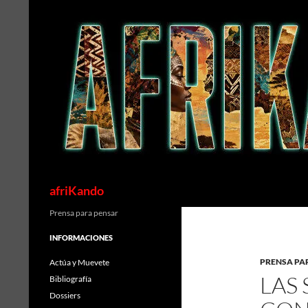
Saltar
al
contenido
Buscar
afriKando
Prensa para pensar
INFORMACIONES
PRENSA PA
Actúa y Muevete
LAS
Bibliografía
Dossiers