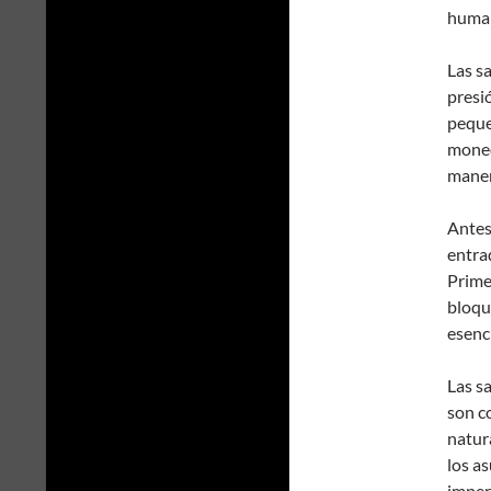
huma
Las s
presi
peque
moned
maner
Antes
entrad
Prime
bloqu
esenc
Las s
son c
natur
los as
imperi