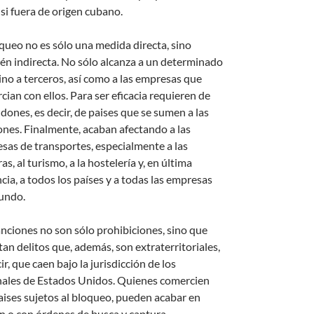
si fuera de origen cubano.
oqueo no es sólo una medida directa, sino
én indirecta. No sólo alcanza a un determinado
sino a terceros, así como a las empresas que
ian con ellos. Para ser eficacia requieren de
dones, es decir, de paises que se sumen a las
ones. Finalmente, acaban afectando a las
sas de transportes, especialmente a las
as, al turismo, a la hostelería y, en última
cia, a todos los países y a todas las empresas
undo.
anciones no son sólo prohibiciones, sino que
tan delitos que, además, son extraterritoriales,
ir, que caen bajo la jurisdicción de los
nales de Estados Unidos. Quienes comercien
aises sujetos al bloqueo, pueden acabar en
ón o con órdenes de busca y captura