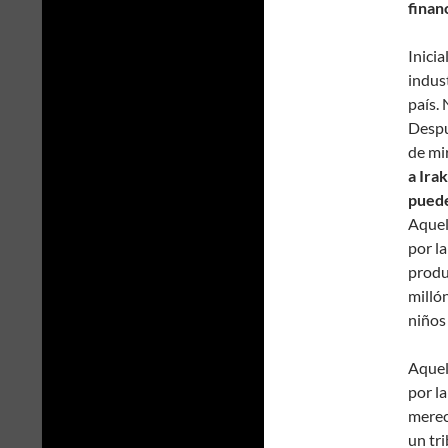
finan
Inicia
indus
país. 
Despu
de mi
a Ira
puede
Aquel
por l
produ
milló
niños
Aquel
por la
merec
un tr