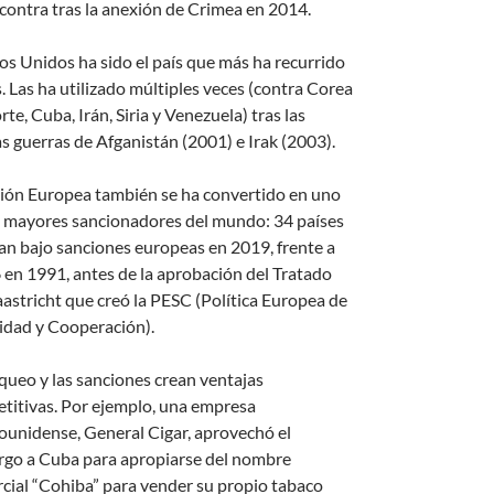
 contra tras la anexión de Crimea en 2014.
os Unidos ha sido el país que más ha recurrido
s. Las ha utilizado múltiples veces (contra Corea
rte, Cuba, Irán, Siria y Venezuela) tras las
as guerras de Afganistán (2001) e Irak (2003).
ión Europea también se ha convertido en uno
s mayores sancionadores del mundo: 34 países
an bajo sanciones europeas en 2019, frente a
6 en 1991, antes de la aprobación del Tratado
astricht que creó la PESC (Política Europea de
idad y Cooperación).
oqueo y las sanciones crean ventajas
titivas. Por ejemplo, una empresa
ounidense, General Cigar, aprovechó el
go a Cuba para apropiarse del nombre
cial “Cohiba” para vender su propio tabaco