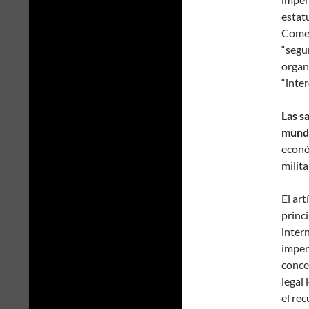
estat
Comer
“segu
organ
“inter
Las s
mundi
econó
milita
El ar
princ
intern
imper
conce
legal
el re