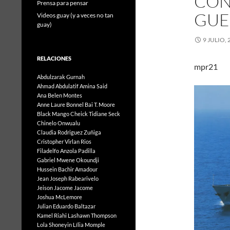
CON
Prensa para pensar
GUE
Videos guay (y a veces no tan
guay)
9 JULIO, 
RELACIONES
mpr21
Abdulzarak Gurnah
Ahmad Abdulatif
Amina Said
Ana Belen Montes
Anne Laure Bonnel
Bai T. Moore
Black Mango
Cheick Tidiane Seck
Chinelo Onwualu
Claudia Rodriguez Zuñiga
Cristopher Virlan Rios
Filadelfo Anzola Padilla
Gabriel Mwene Okoundji
Hussein Bachir Amadour
Jean Joseph Rabearivelo
Jeison Jacome Jacome
Joshua McLemore
Julian Eduardo Baltazar
Kamel Riahi
Lashawn Thompson
Lola Shoneyin
Lília Momple