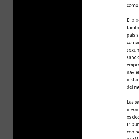
como 
El bl
tambi
país 
comerc
segun
sanci
empre
navier
instan
del m
Las s
inven
es dec
tribu
con p
prisi