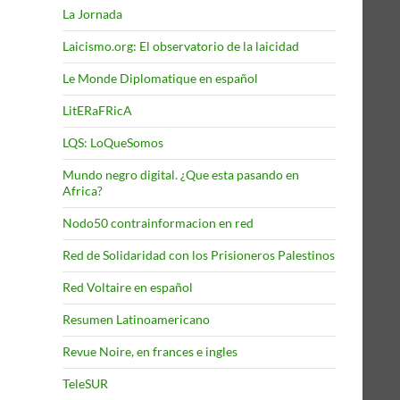
La Jornada
Laicismo.org: El observatorio de la laicidad
Le Monde Diplomatique en español
LitERaFRicA
LQS: LoQueSomos
Mundo negro digital. ¿Que esta pasando en
Africa?
Nodo50 contrainformacion en red
Red de Solidaridad con los Prisioneros Palestinos
Red Voltaire en español
Resumen Latinoamericano
Revue Noire, en frances e ingles
TeleSUR