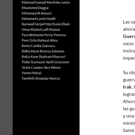
Mahmud Samudi
Martinho Junior
Moammed Doggui
Mohamed Al Aroussi
Mohamed Lamin Haddi
L
as s
Namwall Serpell
Nze Esono Ebale
ahora
Omar Khaled Lutfi Khamur
Paco Belmonte Ferrer
Perenco
Guer
Pere Ortin
Rafeeat Aliyu
veces
Remo Candia Guevara.
instr
Ridha Mami
Riversa Solomon
Rokia Kone
Shahram Khosravi
imperi
Tlotlo Tsamaase
Vasili Grossman:
Víctor Campos Vera
Wema
Su ob
Yamen Manai
Yamileth Aroquipa Hancco
guerr
Irak.
logra
Ahora
las gu
y una
minis
llamó 