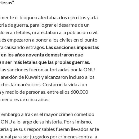
cieras”.
lmente el bloqueo afectaba a los ejércitos y a la
tria de guerra, para lograr el desarme de un
No eran letales, ni afectaban a la población civil.
és empezaron a poner a los civiles en el punto
ra causando estragos.
Las sanciones impuestas
k en los años noventa demostraron que
n ser más letales que las propias guerras
.
las sanciones fueron autorizadas por la ONU
a anexión de Kuwait y alcanzaron incluso a los
ctos farmacéuticos. Costaron la vida a un
n y medio de personas, entre ellos 600.000
 menores de cinco años.
 embargo a Irak es el mayor crimen cometido
 ONU a lo largo de su historia. Por sí mismo,
ería que sus responsables fueran llevados ante
ibunal para ser juzgados por crímenes contra la