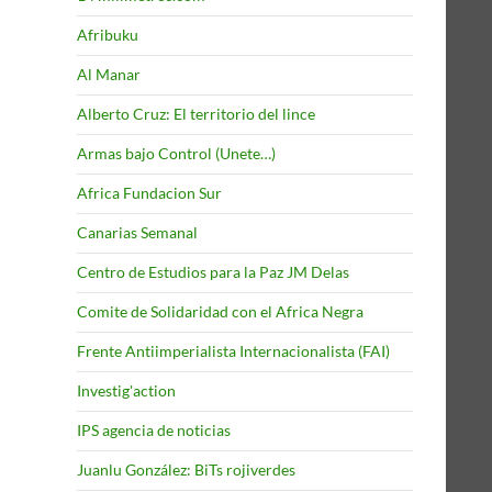
Afribuku
Al Manar
Alberto Cruz: El territorio del lince
Armas bajo Control (Unete…)
Africa Fundacion Sur
Canarias Semanal
Centro de Estudios para la Paz JM Delas
Comite de Solidaridad con el Africa Negra
Frente Antiimperialista Internacionalista (FAI)
Investig'action
IPS agencia de noticias
Juanlu González: BiTs rojiverdes