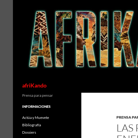
Saltar
al
contenido
Buscar
afriKando
Prensa para pensar
INFORMACIONES
PRENSA PA
Actúa y Muevete
LAS 
Bibliografía
Dossiers