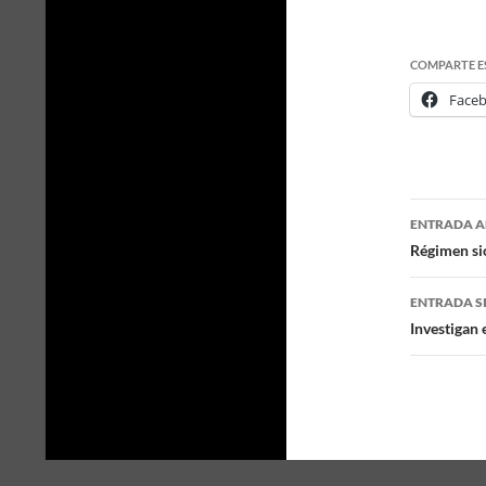
COMPARTE E
Face
ENTRADA A
Naveg
Régimen sio
de
ENTRADA S
entra
Investigan 