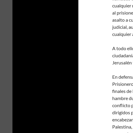
cualquier 
al prision
asalto a c
judicial, 
cualquier 
A todo ell
ciudadanía
Jerusalén 
En defens
Prisioner
finales de
hambre dur
conflicto 
dirigidos 
encabezan 
Palestina,