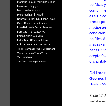
Mahmud Samudi
Martinho Junior
políticas 
Moammed Doggui
cumplimien
Mohamed Al Aroussi
Mohamed Lamin Haddi
es el únic
Namwall Serpell
Nze Esono Ebale
presos po
Omar Khaled Lutfi Khamur
muchos añ
Paco Belmonte Ferrer
Perenco
Pere Ortin
Rafeeat Aliyu
condiciona
Remo Candia Guevara.
política. 
Ridha Mami
Riversa Solomon
graves ya 
Rokia Kone
Shahram Khosravi
Tlotlo Tsamaase
Vasili Grossman:
penas.
El 
Víctor Campos Vera
Wema
aceptaría 
Yamen Manai
el chantaj
Yamileth Aroquipa Hancco
Del libro 
Georges I
Beatriz Mo
El
día 17 d
Señalar es