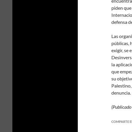
encuentran
piden que
Internaci
defensa de
Las organ
públicas, 
exigir, se
Desinversi
la aplicac
que empez
su objetiv
Palestino,
denuncia.
(Publicado
COMPARTE E