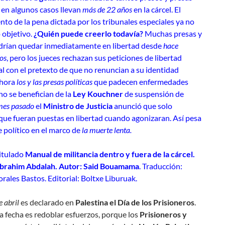
y en algunos casos llevan
más de 22 años
en la cárcel. El
to de la pena dictada por los tribunales especiales ya no
o objetivo.
¿Quién puede creerlo todavía?
Muchas presas y
drían quedar inmediatamente en libertad desde
hace
os
, pero los jueces rechazan sus peticiones de libertad
l con el pretexto de que no renuncian a su identidad
Ahora
los y las presas políticas
que padecen enfermedades
no se benefician de la
Ley Kouchner
de suspensión de
mes pasado
el
Ministro de Justicia
anunció que solo
que fueran puestas en libertad cuando agonizaran. Así pesa
e político en el marco de
la muerte lenta.
titulado
Manual de militancia dentro y fuera de la cárcel.
brahim Abdalah. Autor: Said Bouamama
. Traducción:
rales Bastos. Editorial: Boltxe Liburuak.
e abril
es declarado en
Palestina el Día de los Prisioneros
.
a fecha es redoblar esfuerzos, porque los
Prisioneros y