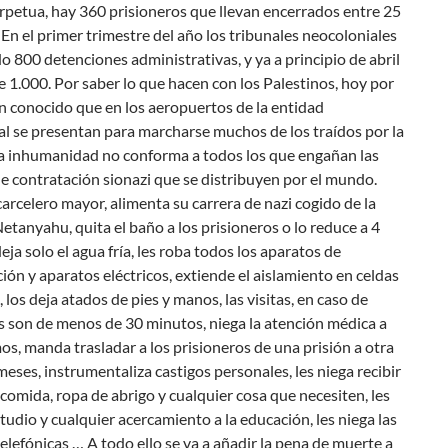
rpetua, hay 360 prisioneros que llevan encerrados entre 25
 En el primer trimestre del año los tribunales neocoloniales
o 800 detenciones administrativas, y ya a principio de abril
 1.000. Por saber lo que hacen con los Palestinos, hoy por
n conocido que en los aeropuertos de la entidad
l se presentan para marcharse muchos de los traídos por la
La inhumanidad no conforma a todos los que engañan las
e contratación sionazi que se distribuyen por el mundo.
carcelero mayor, alimenta su carrera de nazi cogido de la
tanyahu, quita el baño a los prisioneros o lo reduce a 4
eja solo el agua fría, les roba todos los aparatos de
ón y aparatos eléctricos, extiende el aislamiento en celdas
, los deja atados de pies y manos, las visitas, en caso de
s son de menos de 30 minutos, niega la atención médica a
os, manda trasladar a los prisioneros de una prisión a otra
meses, instrumentaliza castigos personales, les niega recibir
 comida, ropa de abrigo y cualquier cosa que necesiten, les
studio y cualquier acercamiento a la educación, les niega las
elefónicas … A todo ello se va a añadir la pena de muerte a