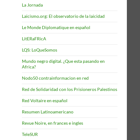
La Jornada
Laicismo.org: El observatorio de la laicidad
Le Monde Diplomatique en español
LitERaFRicA
LQS: LoQueSomos
Mundo negro digital. ¿Que esta pasando en
Africa?
Nodo50 contrainformacion en red
Red de Solidaridad con los Prisioneros Palestinos
Red Voltaire en español
Resumen Latinoamericano
Revue Noire, en frances e ingles
TeleSUR