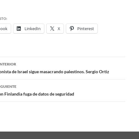
STO:
book
LinkedIn
X
Pinterest
NTERIOR
ación
nista de Israel sigue masacrando palestinos. Sergio Ortiz
IGUIENTE
das
en Finlandia fuga de datos de seguridad