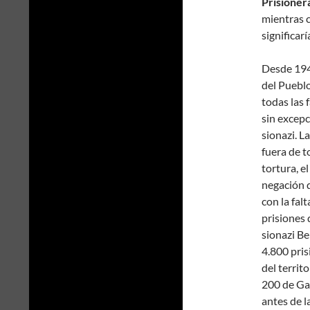
Prisioner
mientras c
significar
Desde 1948
del Pueblo
todas las 
sin excepc
sionazi. L
fuera de t
tortura, el
negación d
con la fal
prisiones 
sionazi Be
4.800 pris
del territ
200 de Gaz
antes de l