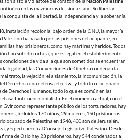
as
son sístole y diástole del corazón de la
Nación Palestina
ontinúen en las mazmorras del sionazismo. Su libertad
ía la conquista de la libertad, la independencia y la soberanía.
, instalación recolonial bajo orden de la ONU, la mayoría
 Palestino ha pasado por las prisiones del ocupante, en
familias hay prisioneros, como hay mártires y heridos. Todos
ión han sufrido tortura, que es legal en el establecimiento
as condiciones de vida a la que son sometidos se encuentran
oda legalidad, las Convenciones de Ginebra condenan la
 mal trato, la vejación, el aislamiento, la incomunicación, la
el Derecho a una defensa efectiva, y todo lo relacionado
ta de Derechos Humanos, todo lo que es común en las
del asaltante neocolonialista. En el momento actual, con el
n Gvir como representante público de los torturadores, hay
ioneros, incluidos 170 niños, 29 mujeres, 150 prisioneros
orio ocupado de Palestina en 1948, 400 son de Jerusalén,
a, y 5 pertenecen al Consejo Legislativo Palestino. Desde
a firma de Oslo hay 23 prisioneros, hay 544 condenados a