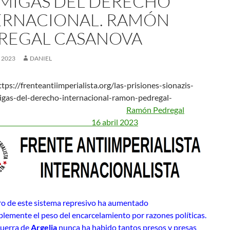
MIGAS DEL DERECHO
ERNACIONAL. RAMÓN
REGAL CASANOVA
, 2023
DANIEL
tps://frenteantiimperialista.org/las-prisiones-sionazis-
gas-del-derecho-internacional-ramon-pedregal-
asanova/
Ramón Pedregal
sanova
16 abril 2023
tro de este sistema represivo ha aumentado
lemente el peso del encarcelamiento por razones políticas.
guerra de
Argelia
nunca ha habido tantos presos y presas