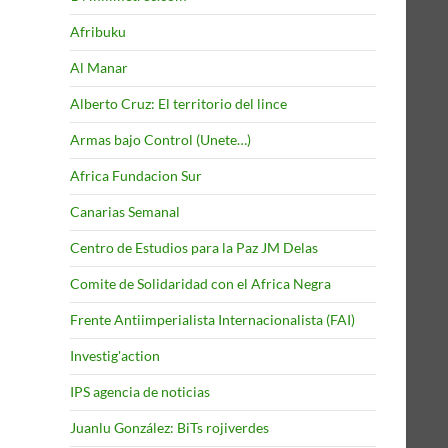
Afribuku
Al Manar
Alberto Cruz: El territorio del lince
Armas bajo Control (Unete…)
Africa Fundacion Sur
Canarias Semanal
Centro de Estudios para la Paz JM Delas
Comite de Solidaridad con el Africa Negra
Frente Antiimperialista Internacionalista (FAI)
Investig'action
IPS agencia de noticias
Juanlu González: BiTs rojiverdes