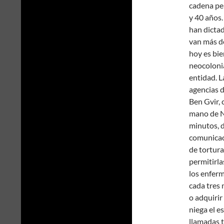
cadena pe
y 40 años.
han dictad
van más de
hoy es bie
neocolonia
entidad. 
agencias d
Ben Gvir, 
mano de Ne
minutos, d
comunicaci
de tortura
permitirla
los enferm
cada tres 
o adquirir
niega el e
llamadas t