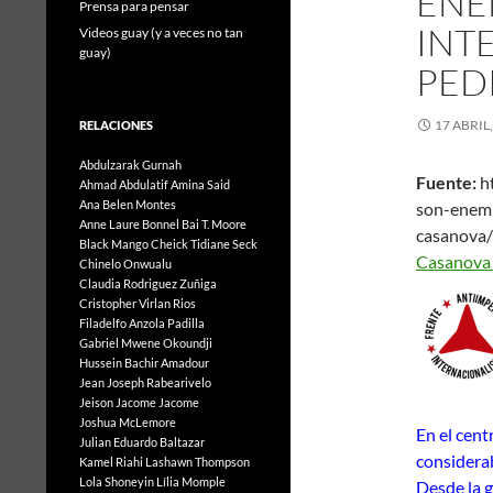
ENE
Prensa para pensar
INT
Videos guay (y a veces no tan
guay)
PED
17 ABRIL
RELACIONES
Abdulzarak Gurnah
Fuente:
ht
Ahmad Abdulatif
Amina Said
Ana Belen Montes
son-enemi
Anne Laure Bonnel
Bai T. Moore
c
Black Mango
Cheick Tidiane Seck
Ca
Chinelo Onwualu
Claudia Rodriguez Zuñiga
Cristopher Virlan Rios
Filadelfo Anzola Padilla
Gabriel Mwene Okoundji
Hussein Bachir Amadour
Jean Joseph Rabearivelo
Jeison Jacome Jacome
Joshua McLemore
En el cen
Julian Eduardo Baltazar
considerab
Kamel Riahi
Lashawn Thompson
Lola Shoneyin
Lília Momple
Desde la 