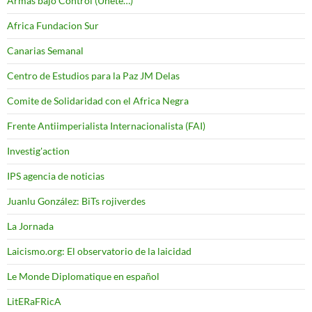
Armas bajo Control (Unete…)
Africa Fundacion Sur
Canarias Semanal
Centro de Estudios para la Paz JM Delas
Comite de Solidaridad con el Africa Negra
Frente Antiimperialista Internacionalista (FAI)
Investig'action
IPS agencia de noticias
Juanlu González: BiTs rojiverdes
La Jornada
Laicismo.org: El observatorio de la laicidad
Le Monde Diplomatique en español
LitERaFRicA