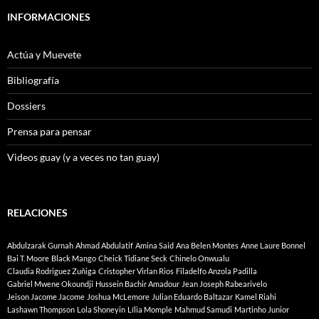
INFORMACIONES
Actúa y Muevete
Bibliografía
Dossiers
Prensa para pensar
Videos guay (y a veces no tan guay)
RELACIONES
Abdulzarak Gurnah
Ahmad Abdulatif
Amina Said
Ana Belen Montes
Anne Laure Bonnel
Bai T. Moore
Black Mango
Cheick Tidiane Seck
Chinelo Onwualu
Claudia Rodriguez Zuñiga
Cristopher Virlan Rios
Filadelfo Anzola Padilla
Gabriel Mwene Okoundji
Hussein Bachir Amadour
Jean Joseph Rabearivelo
Jeison Jacome Jacome
Joshua McLemore
Julian Eduardo Baltazar
Kamel Riahi
Lashawn Thompson
Lola Shoneyin
Lília Momple
Mahmud Samudi
Martinho Junior