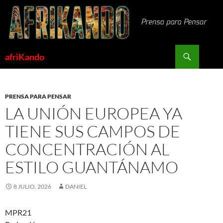
Saltar
al
contenido
Buscar
afriKando
PRENSA PARA PENSAR
LA UNIÓN EUROPEA YA
TIENE SUS CAMPOS DE
CONCENTRACIÓN AL
ESTILO GUANTÁNAMO
8 JULIO, 2026
DANIEL
MPR21