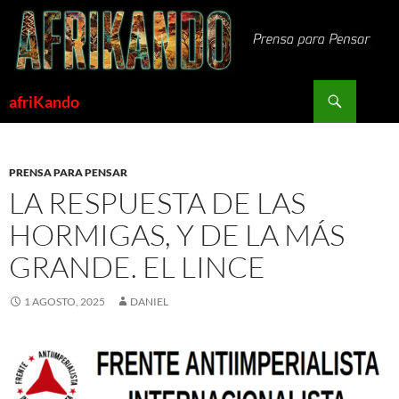
Saltar
al
contenido
Buscar
afriKando
PRENSA PARA PENSAR
LA RESPUESTA DE LAS
HORMIGAS, Y DE LA MÁS
GRANDE. EL LINCE
1 AGOSTO, 2025
DANIEL