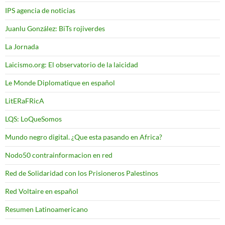
IPS agencia de noticias
Juanlu González: BiTs rojiverdes
La Jornada
Laicismo.org: El observatorio de la laicidad
Le Monde Diplomatique en español
LitERaFRicA
LQS: LoQueSomos
Mundo negro digital. ¿Que esta pasando en Africa?
Nodo50 contrainformacion en red
Red de Solidaridad con los Prisioneros Palestinos
Red Voltaire en español
Resumen Latinoamericano