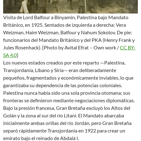
Visita de Lord Balfour a Binyamin, Palestina bajo Mandato
Británico, en 1925. Sentados de izquierda a derecha: Vera
Weizman, Haim Weizman, Balfour y Nahum Sokolov. De pie:
funcionarios del Mandato Británico y del PKA (Henry Frank y
Jules Rosenhack). [Photo by Avital Efrat – Own work /
CC BY-
SA 4.0
]
Los nuevos estados creados por este reparto —Palestina,
Transjordania, Líbano y Siria— eran deliberadamente
pequeños, fragmentados y económicamente inviables, lo que
garantizaba su dependencia de las potencias coloniales.
Palestina nunca había sido una sola provincia otomana; sus
fronteras se definieron mediante negociaciones diplomáticas.
Bajo la presión francesa, Gran Bretaña excluyó los Altos del
Golán y la zona al sur del río Litani. El Mandato abarcaba
inicialmente ambas orillas del río Jordán, pero Gran Bretaña
separó rápidamente Transjordania en 1922 para crear un
emirato bajo el reinado de Abdalá I.