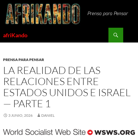
Saltar
al
contenido
Buscar
afriKando
PRENSA PARA PENSAR
LA REALIDAD DE LAS
RELACIONES ENTRE
ESTADOS UNIDOS E ISRAEL
— PARTE 1
3 JUNIO, 2026
DANIEL