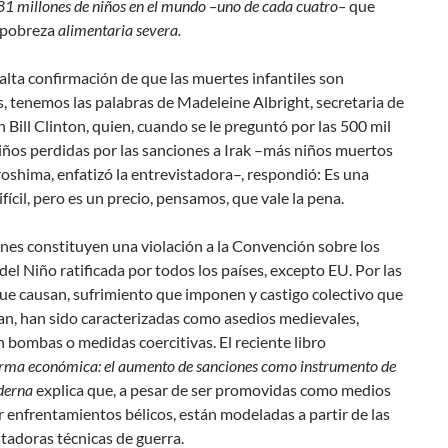
1 millones de niños en el mundo –uno de cada cuatro–
que
 pobreza
alimentaria severa.
 falta confirmación de que las muertes infantiles son
, tenemos las palabras de Madeleine Albright, secretaria de
 Bill Clinton, quien, cuando se le preguntó por las 500 mil
iños perdidas por las sanciones a Irak –más niños muertos
oshima, enfatizó la entrevistadora–, respondió:
Es una
ifícil, pero es un precio, pensamos, que vale la pena
.
nes constituyen una violación a la Convención sobre los
el Niño ratificada por todos los países, excepto EU. Por las
ue causan, sufrimiento que imponen y castigo colectivo que
an, han sido caracterizadas como asedios medievales,
n bombas o medidas coercitivas. El reciente libro
rma económica: el aumento de sanciones como instrumento de
derna
explica que, a pesar de ser promovidas como medios
r enfrentamientos bélicos, están modeladas a partir de las
tadoras técnicas de guerra.