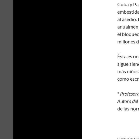
Cuba y Pal
embestida
al asedio.
anualment
el bloque
millones d
Ésta es u
sigue sien
más niños 
como escri
*
Profesora
Autora del 
de las nor
COMPARTE E