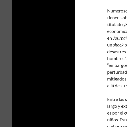
Numerosos
tienen sob
titulado
¿
económicas
en
Journal
un
shock
p
desastres
hombres”. 
“embargos
perturba
mitigados
allá de su 
Entre las 
largo y ex
es por el 
niños. Est
embarazad