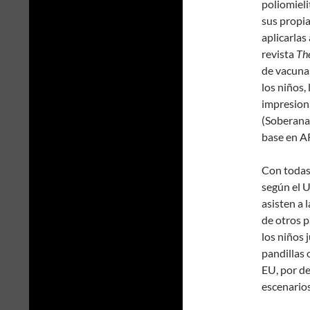
poliomieli
sus propia
aplicarlas
revista
Th
de vacuna
los niños,
impresiona
(Soberana
base en A
Con todas 
según el U
asisten a 
de otros p
los niños 
pandillas 
EU, por de
escenario