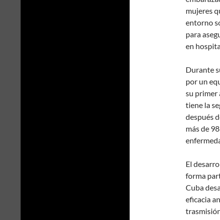
mujeres qu
entorno so
para asegu
en hospita
Durante s
por un equ
su primer
tiene la s
después d
más de 98 
enfermedad
El desarr
forma part
Cuba desar
eficacia a
trasmisión