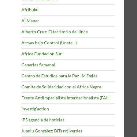
Afribuku
Al Manar
Alberto Cruz: El territorio del lince
Armas bajo Control (Unete…)
Africa Fundacion Sur
Canarias Semanal
Centro de Estudios para la Paz JM Delas
Comite de Solidaridad con el Africa Negra
Frente Antiimperialista Internacionalista (FAI)
Investig'action
IPS agencia de noticias
Juanlu González: BiTs rojiverdes