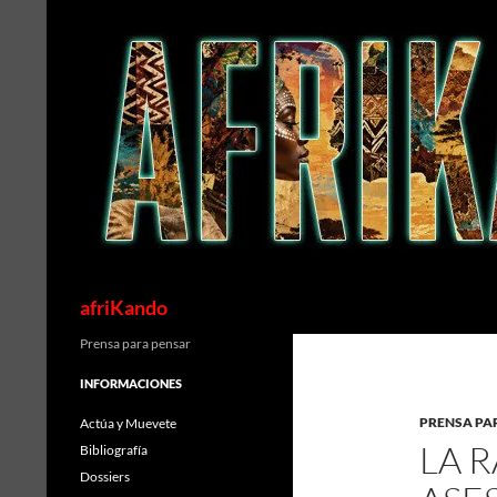
Saltar
al
contenido
Buscar
afriKando
Prensa para pensar
INFORMACIONES
PRENSA PA
Actúa y Muevete
LA R
Bibliografía
Dossiers