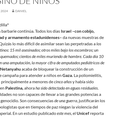
SINO DE NIÑOS
, 2024
DANIEL
dilla
*
a barbarie continúa. Todos los días
Israel –con cobijo,
dad y armamento estadunidenses–
da nuevas muestras de
Quizás lo más difícil de asimilar sean las perpetradas a
los
tinos: 15 mil asesinados; otros miles bajo los escombros; un
quemados; cientos de miles muriendo de hambre. Cada día 10
en una amputación, la mayor cifra de amputados pediátricos de
Netanyahu
acaba de bloquear la construcción de un
de campaña para atender a niños en
Gaza.
La poliomielitis,
a principalmente a menores de
cinco años
y había sido
 en
Palestina,
ahora
ha sido detectada en aguas residuales
.
ldades no son capaces de llevar a las grandes potencias a
 genocidio. Son consecuencias
de una guerra
, justificarán los
logistas que en tiempos de paz niegan la violencia del
perial. En un estudio publicado
este mes
, el
Unicef
reporta