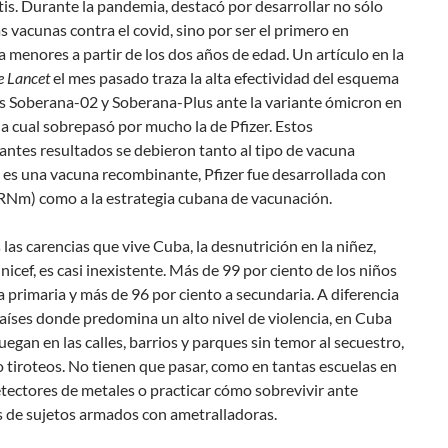
tis. Durante la pandemia, destacó por desarrollar no sólo
s vacunas contra el covid, sino por ser el primero en
 a menores a partir de los dos años de edad. Un artículo en la
e Lancet
el mes pasado traza la alta efectividad del esquema
s Soberana-02 y Soberana-Plus ante la variante ómicron en
 la cual sobrepasó por mucho la de Pfizer. Estos
ntes resultados se debieron tanto al tipo de vacuna
 es una vacuna recombinante, Pfizer fue desarrollada con
RNm) como a la estrategia cubana de vacunación.
las carencias que vive Cuba, la desnutrición en la niñez,
nicef, es casi inexistente. Más de 99 por ciento de los niños
la primaria y más de 96 por ciento a secundaria. A diferencia
aíses donde predomina un alto nivel de violencia, en Cuba
juegan en las calles, barrios y parques sin temor al secuestro,
o tiroteos. No tienen que pasar, como en tantas escuelas en
tectores de metales o practicar cómo sobrevivir ante
s de sujetos armados con ametralladoras.