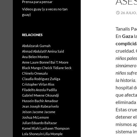
ASE
Prensa para pensar
Videos guay (y a veces no tan
26 JULIO
guay)
Tanalís Pa
RELACIONES
En
Gaza
l
complici
Abdulzarak Gurnah
crueldad. 
Ahmad Abdulatif
Amina Said
Ana Belen Montes
niños pales
Anne Laure Bonnel
Bai T. Moore
sinnúmero 
Black Mango
Cheick Tidiane Seck
niños sufr
Chinelo Onwualu
Claudia Rodriguez Zuñiga
la historia.
Cristopher Virlan Rios
hospital 
Filadelfo Anzola Padilla
que afect
Gabriel Mwene Okoundji
Hussein Bachir Amadour
eliminada
Jean Joseph Rabearivelo
Estas crue
Jeison Jacome Jacome
detener el
Joshua McLemore
Julian Eduardo Baltazar
mismos apo
Kamel Riahi
Lashawn Thompson
sistema im
Lola Shoneyin
Lília Momple