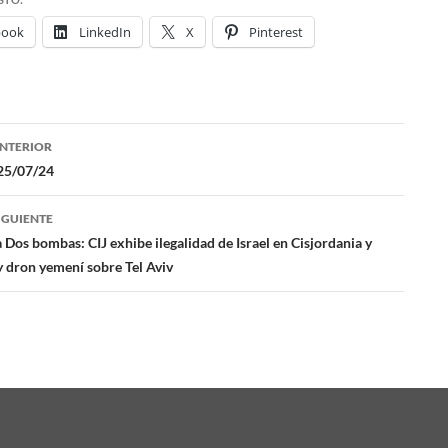
book
LinkedIn
X
Pinterest
NTERIOR
ación
25/07/24
IGUIENTE
das
a Dos bombas: CIJ exhibe ilegalidad de Israel en Cisjordania y
y dron yemení sobre Tel Aviv