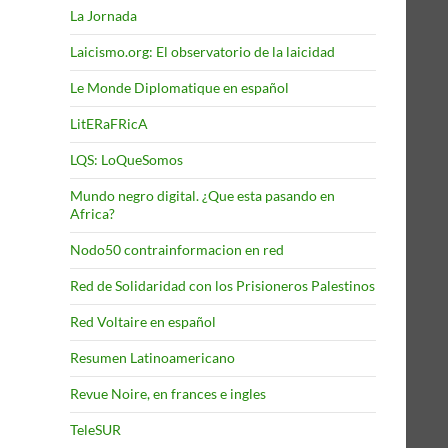
La Jornada
Laicismo.org: El observatorio de la laicidad
Le Monde Diplomatique en español
LitERaFRicA
LQS: LoQueSomos
Mundo negro digital. ¿Que esta pasando en
Africa?
Nodo50 contrainformacion en red
Red de Solidaridad con los Prisioneros Palestinos
Red Voltaire en español
Resumen Latinoamericano
Revue Noire, en frances e ingles
TeleSUR