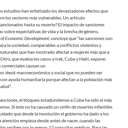
 estudios han enfatizado los devastadores efectos que
re los sectores más vulnerables. Un artículo
Sancionados hasta su muerte? El impacto de sanciones
 sobre expectativas de vida y la brecha de género
,
 of Economic Development
, concluye que “las sanciones son
ara la sociedad, comparables a conflictos violentos y
 naturales que han mostrado afectar a mujeres más que a
Otro, que evalúa los casos a Irak, Cuba y Haití, expone:
 comerciales causan un
dor
shock
macroeconómico y social que no pueden ser
 con ayuda humanitaria porque afectan a la población más
salud”.
sanciones, el bloqueo estadunidense a Cuba ha sido el más
tenso. Si éste no ha causado un sinfín de muertes infantiles
cuidado que desde la revolución el gobierno ha dado a los
a atención empieza desde antes de nacer, cuando las
as reciben por lo menos 12 consultas médicas. Para las