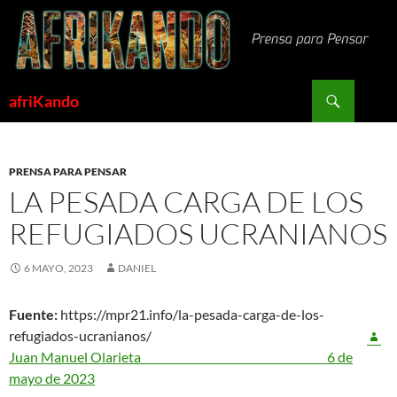
Saltar
al
contenido
Buscar
afriKando
PRENSA PARA PENSAR
LA PESADA CARGA DE LOS
REFUGIADOS UCRANIANOS
6 MAYO, 2023
DANIEL
Fuente:
https://mpr21.info/la-pesada-carga-de-los-
refugiados-ucranianos/
Juan Manuel Olarieta
6 de
mayo de 2023