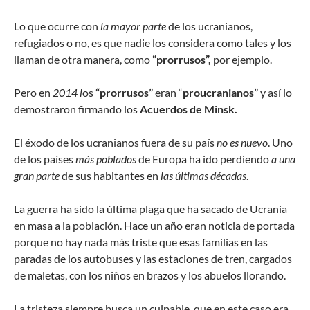
Lo que ocurre con
la mayor parte
de los ucranianos,
refugiados o no, es que nadie los considera como tales y los
llaman de otra manera, como
“prorrusos”,
por ejemplo.
Pero en
2014 l
os
“prorrusos”
eran “
proucranianos”
y así lo
demostraron firmando los
Acuerdos de Minsk.
El éxodo de los ucranianos fuera de su país
no es nuevo
. Uno
de los países
más poblados
de Europa ha ido perdiendo
a una
gran parte
de sus habitantes en
las últimas décadas
.
La guerra ha sido la última plaga que ha sacado de Ucrania
en masa a la población. Hace un año eran noticia de portada
porque no hay nada más triste que esas familias en las
paradas de los autobuses y las estaciones de tren, cargados
de maletas, con los niños en brazos y los abuelos llorando.
La tristeza siempre busca un culpable, que en este caso era