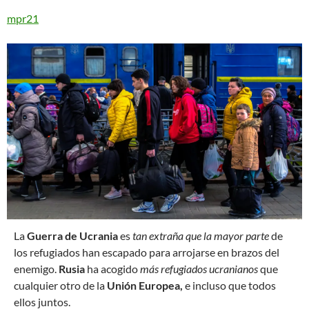
mpr21
L
a
Guerra de Ucrania
es
tan extraña que la mayor parte
de
los refugiados han escapado para arrojarse en brazos del
enemigo.
Rusia
ha acogido
más refugiados ucranianos
que
cualquier otro de la
Unión Europea,
e incluso que todos
ellos juntos.