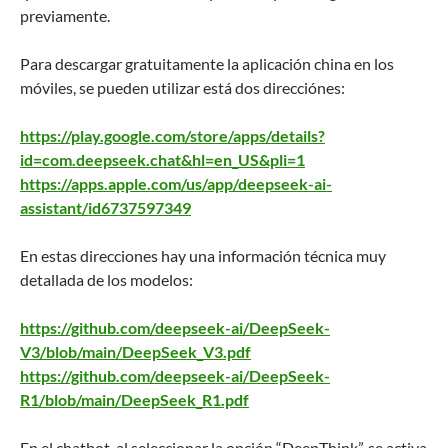
previamente.
Para descargar gratuitamente la aplicación china en los
móviles, se pueden utilizar está dos direcciónes:
https://play.google.com/store/apps/details?
id=com.deepseek.chat&hl=en_US&pli=1
https://apps.apple.com/us/app/deepseek-ai-
assistant/id6737597349
En estas direcciones hay una información técnica muy
detallada de los modelos:
https://github.com/deepseek-ai/DeepSeek-
V3/blob/main/DeepSeek_V3.pdf
https://github.com/deepseek-ai/DeepSeek-
R1/blob/main/DeepSeek_R1.pdf
En el chatbot, al seleccionar la opción “DeepThink”, se activa