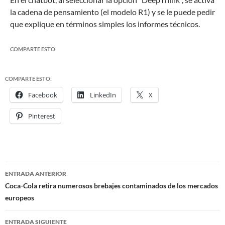
la cadena de pensamiento (el modelo R1) y se le puede pedir
que explique en términos simples los informes técnicos.
COMPARTE ESTO
COMPARTE ESTO:
Facebook
LinkedIn
X
Pinterest
ENTRADA ANTERIOR
Navegación
Coca-Cola retira numerosos brebajes contaminados de los mercados
europeos
de
entradas
ENTRADA SIGUIENTE