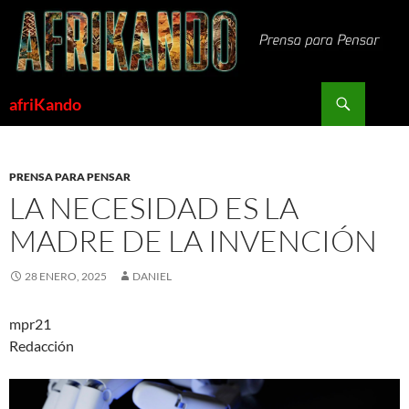
Saltar
al
contenido
Buscar
afriKando
PRENSA PARA PENSAR
LA NECESIDAD ES LA
MADRE DE LA INVENCIÓN
28 ENERO, 2025
DANIEL
mpr21
Redacción