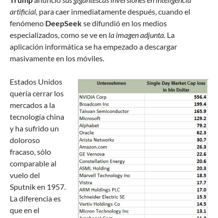
artificial,
para caer inmediatamente después, cuando el
fenómeno
DeepSeek
se difundió en los medios
especializados, como se ve en
la imagen adjunta.
La
aplicación informática se ha empezado a descargar
masivamente en los móviles.
Estados Unidos
quería cerrar los
mercados a la
tecnología china
y ha sufrido un
doloroso
fracaso, sólo
comparable al
vuelo del
Sputnik en 1957.
La diferencia es
que en el