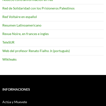
Red de Solidaridad con los Prisioneros Palestinos
Red Voltaire en español
Resumen Latinoamericano
Revue Noire, en frances e ingles
TeleSUR
Web del profesor Renato Fialho Jr.(portugués)
Wikileaks
INFORMACIONES
Actúa y Muevete