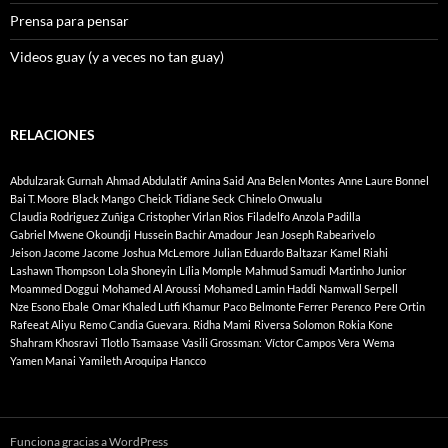
Prensa para pensar
Videos guay (y a veces no tan guay)
RELACIONES
Abdulzarak Gurnah
Ahmad Abdulatif
Amina Said
Ana Belen Montes
Anne Laure Bonnel
Bai T. Moore
Black Mango
Cheick Tidiane Seck
Chinelo Onwualu
Claudia Rodriguez Zuñiga
Cristopher Virlan Rios
Filadelfo Anzola Padilla
Gabriel Mwene Okoundji
Hussein Bachir Amadour
Jean Joseph Rabearivelo
Jeison Jacome Jacome
Joshua McLemore
Julian Eduardo Baltazar
Kamel Riahi
Lashawn Thompson
Lola Shoneyin
Lília Momple
Mahmud Samudi
Martinho Junior
Moammed Doggui
Mohamed Al Aroussi
Mohamed Lamin Haddi
Namwall Serpell
Nze Esono Ebale
Omar Khaled Lutfi Khamur
Paco Belmonte Ferrer
Perenco
Pere Ortin
Rafeeat Aliyu
Remo Candia Guevara.
Ridha Mami
Riversa Solomon
Rokia Kone
Shahram Khosravi
Tlotlo Tsamaase
Vasili Grossman:
Víctor Campos Vera
Wema
Yamen Manai
Yamileth Aroquipa Hancco
Funciona gracias a WordPress