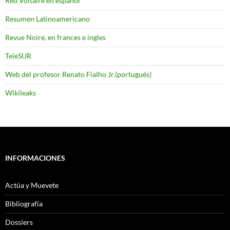
Red Voltaire en español
Resumen Latinoamericano
Revue Noire, en frances e ingles
TeleSUR
Web del profesor Renato Fialho Jr.(portugués)
Wikileaks
INFORMACIONES
Actúa y Muevete
Bibliografía
Dossiers