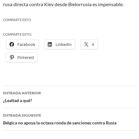
rusa directa contra Kiev desde Bielorrusia es impensable.
COMPARTE ESTO
COMPARTE ESTO:
Facebook
LinkedIn
X
Pinterest
ENTRADA ANTERIOR
Navegación
¿Lealtad a qué?
de
ENTRADA SIGUIENTE
entradas
Bélgica no apoya la octava ronda de sanciones contra Rusia