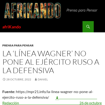
Saltar
al
contenido
Buscar
afriKando
PRENSA PARA PENSAR
LA ‘LÍNEA WAGNER’ NO
PONE AL EJÉRCITO RUSO A
LA DEFENSIVA
28 OCTUBRE, 2022
DANIEL
Fuente:
https://mpr21.info/la-linea-wagner-no-pone-al-
ejercito-ruso-a-la-defensiva/
Redacción
26 de octubre