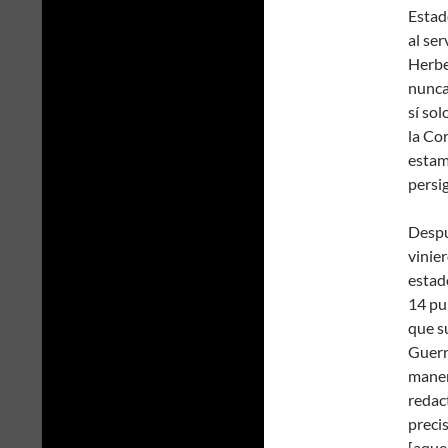
Estad
al se
Herbe
nunca
sí so
la Co
estam
persig
Despu
vinie
estad
14 pu
que s
Guerr
maner
redac
preci
[aquel