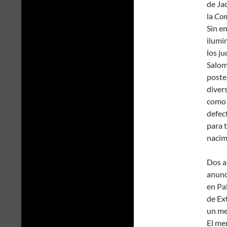
de Ja
la
Co
Sin e
ilumi
los ju
Salo
poste
diver
como l
defec
para 
nacimi
Dos a
anunc
en Pa
de Ex
un m
El me