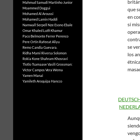
britán
Mahmud Samudi
Martinho Junior
Moammed Doggui
que s
Mohamed Al Aroussi
en co
Mohamed Lamin Haddi
sí mis
Namwall Serpell
Nze Esono Ebale
Omar Khaled Lutfi Khamur
opera
Paco Belmonte Ferrer
Perenco
contr
Pere Ortin
Rafeeat Aliyu
se ven
Remo Candia Guevara.
Ridha Mami
Riversa Solomon
los a
Rokia Kone
Shahram Khosravi
étnic
Tlotlo Tsamaase
Vasili Grossman:
masac
Víctor Campos Vera
Wema
Yamen Manai
Yamileth Aroquipa Hancco
DEUTS
NEDERL
Aunqu
siend
vengo