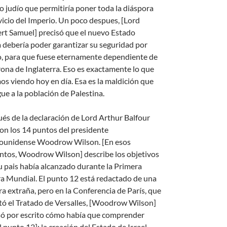
o judío que permitiría poner toda la diáspora
rvicio del Imperio. Un poco despues, [Lord
rt Samuel] precisó que el nuevo Estado
 debería poder garantizar su seguridad por
lo, para que fuese eternamente dependiente de
rona de Inglaterra. Eso es exactamente lo que
os viendo hoy en día. Esa es la maldición que
ue a la población de Palestina.
és de la declaración de Lord Arthur Balfour
ron los 14 puntos del presidente
ounidense Woodrow Wilson. [En esos
ntos, Woodrow Wilson] describe los objetivos
u pais había alcanzado durante la Primera
a Mundial. El punto 12 está redactado de una
a extraña, pero en la Conferencia de París, que
tó el Tratado de Versalles, [Woodrow Wilson]
só por escrito cómo había que comprender
 punto 12]: la creación del Estado de Israel