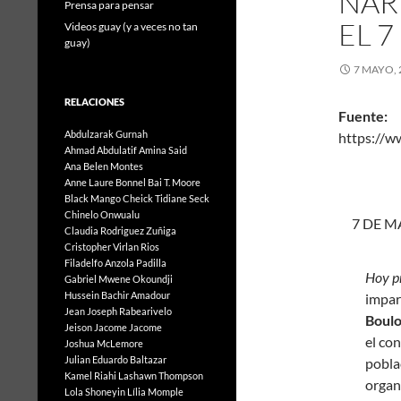
NAR
Prensa para pensar
EL 
Videos guay (y a veces no tan
guay)
7 MAYO, 
RELACIONES
Fuente:
Abdulzarak Gurnah
https:
Ahmad Abdulatif
Amina Said
Ana Belen Montes
Anne Laure Bonnel
Bai T. Moore
Black Mango
Cheick Tidiane Seck
Chinelo Onwualu
7 DE M
Claudia Rodriguez Zuñiga
Cristopher Virlan Rios
Filadelfo Anzola Padilla
Hoy p
Gabriel Mwene Okoundji
Hussein Bachir Amadour
impar
Jean Joseph Rabearivelo
Boulo
Jeison Jacome Jacome
el con
Joshua McLemore
Julian Eduardo Baltazar
poblac
Kamel Riahi
Lashawn Thompson
organ
Lola Shoneyin
Lília Momple