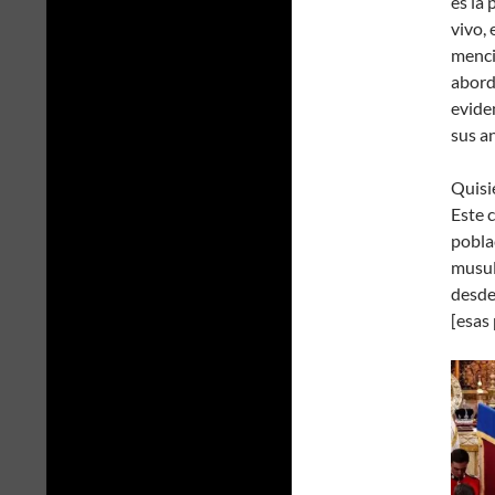
es la
vivo, 
menci
abord
evide
sus an
Quisie
Este 
pobla
musul
desde
[esas