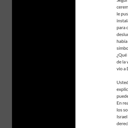
cerem
le pus
insta
para 
deslu
había
símbol
¿Qué 
de la 
vio a
Usted
expli
puede
En rea
los s
Israel
derec