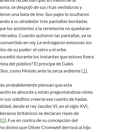
onia, se despojó de sus ricas vestiduras y
ieron una bata de lino. Sus pajes lo ocultaron
lando a su alrededor tres pantallas bordadas
que los asistentes a la ceremonia no quedaran
mbrados. Cuando quitaron las pantallas, ya se
 convertido en rey. Le entregaron entonces los
os de su poder: el cetro y el orbe.
sucedió durante los instantes que estuvo fuera
vista del público? El príncipe de Gales
 Dios, como Moisés ante la zarza ardiente
[
1
]
.
es probablemente piensan que esta
cación es absurda y están preguntándose cómo
n sus súbditos creerse ese cuento de hadas.
lidad, desde el rey Jacobo VI, en el siglo XVI,
oberanos británicos se declaran reyes de
[
2
]
. Fue en contra de su concepción del
ho divino que Oliver Cromwell derrocó al hijo