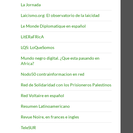
La Jornada
Laicismo.org: El observatorio de la laicidad
Le Monde Diplomatique en español
LitERaFRicA
LQS: LoQueSomos
Mundo negro digital. ¿Que esta pasando en
Africa?
Nodo50 contrainformacion en red
Red de Solidaridad con los Prisioneros Palestinos
Red Voltaire en español
Resumen Latinoamericano
Revue Noire, en frances e ingles
TeleSUR