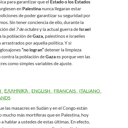
ica para garantizar que el
Estado o los Estados
urgiesen en
Palestina
nunca llegaran estar
ndiciones de poder garantizar su seguridad por
mos. Sin tener conciencia de ello, durante la
ción del
7 de octubre
y la actual guerra de
Israel
a la población de
Gaza,
palestinos e israelíes
 arrastrados por aquella política. Y si
nglosajones
“no logran”
detener la limpieza
a contra la población de
Gaza
es porque ven las
res como simples variables de ajuste.
CH
ΕΛΛΗΝΙΚΆ
ENGLISH
FRANÇAIS
ITALIANO
ANDS
e las masacres en Sudán y en el Congo están
o mucho más mortíferas que en Palestina, hoy
 a hablar a ustedes de estas últimas. En efecto,