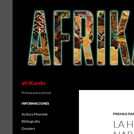
Saltar
al
contenido
Buscar
afriKando
Prensa para pensar
INFORMACIONES
PRENSA PA
Actúa y Muevete
LA 
Bibliografía
Dossiers