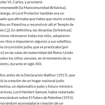
cobo VI, Carlos, y proclamó
mmonwealth
[la Mancomunidad Británica].
mbargo, el Lord Protector también era un
nado que afirmaba que había que reunir a todos
díos en Palestina y reconstruir allí el Templo de
món
[
3
]
. En definitiva, las dinastías [británicas]
riores retomaron todas ese mito, adoptaron
sos ritos e impusieron algunos a sus súbditos,
a circuncisión judía, que se practicaba [por
to] en las salas de maternidad del Reino Unido
todos los niños varones. en el momento de su
ento, durante el siglo XIX.
ños antes de la Declaración Balfour (1917), que
ió la creación de un hogar nacional judío
lestina, un diplomático judío y futuro ministro
teriores, Lord Herbert Samuel, había redactado
emorándum sobre
El Futuro de Palestina
(1915).
morándum aconsejaba la creación de un