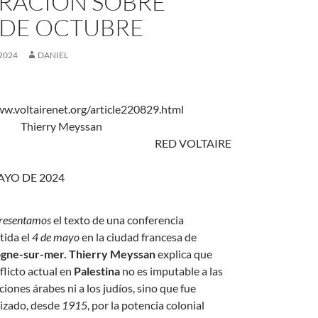
RACIÓN SOBRE
7 DE OCTUBRE
2024
DANIEL
//www.voltairenet.org/article220829.html
Thierry Meyssan
RED VOLTAIRE
AYO DE 2024
resentamos
el texto de una conferencia
tida el
4 de mayo
en la ciudad francesa de
gne-sur-mer. Thierry Meyssan
explica que
flicto actual en
Palestina
no es imputable a las
iones árabes ni a los judíos, sino que fue
izado, desde
1915
, por la potencia colonial