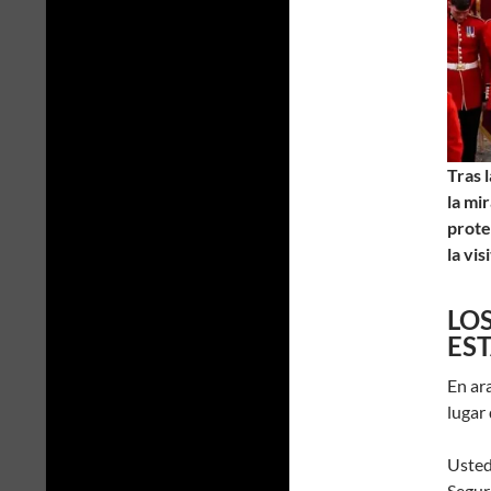
Tras 
la mi
prote
la vis
LO
ES
En ara
lugar
Ustede
Segur