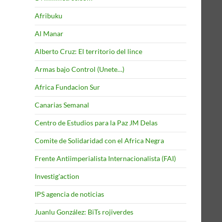
Afribuku
Al Manar
Alberto Cruz: El territorio del lince
Armas bajo Control (Unete…)
Africa Fundacion Sur
Canarias Semanal
Centro de Estudios para la Paz JM Delas
Comite de Solidaridad con el Africa Negra
Frente Antiimperialista Internacionalista (FAI)
Investig'action
IPS agencia de noticias
Juanlu González: BiTs rojiverdes