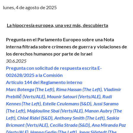
lunes, 4 de agosto de 2025
La hipocresía europea, una vez más, descubierta
Pregunta en el Parlamento Europeo sobre una Nota
interna filtrada sobre crímenes de guerra y violaciones de
los derechos humanos por parte de Israel
30.6.2025
Pregunta con solicitud de respuesta escrita E-
002628/2025 a la Comisión
Artículo 144 del Reglamento interno
Marc Botenga (The Left), Rima Hassan (The Left), Vladimir
Prebilič (Verts/ALE), Mounir Satouri (Verts/ALE), Rudi
Kennes (The Left), Estelle Ceulemans (S&D), Jussi Saramo
(The Left), Majdouline Sbai (Verts/ALE), Manon Aubry (The
Left), Chloé Ridel (S&D), Anthony Smith (The Left), Saskia
Bricmont (Verts/ALE), Cecilia Strada (S&D), Ana Miranda Paz
(Verts/ALE), Hanna Gedin (The Left), Jonas Sjöstedt (The