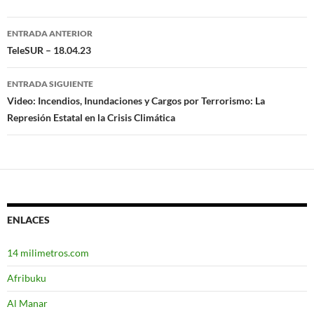
ENTRADA ANTERIOR
Navegación
TeleSUR – 18.04.23
de
ENTRADA SIGUIENTE
entradas
Video: Incendios, Inundaciones y Cargos por Terrorismo: La
Represión Estatal en la Crisis Climática
ENLACES
14 milimetros.com
Afribuku
Al Manar