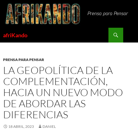
Saltar
al
contenido
Buscar
afriKando
PRENSA PARA PENSAR
LA GEOPOLÍTICA DE LA
COMPLEMENTACIÓN,
HACIA UN NUEVO MODO
DE ABORDAR LAS
DIFERENCIAS
18 ABRIL, 2023
DANIEL