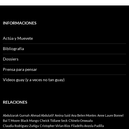
INFORMACIONES
Actúa y Muevete
Bibliografía
Dossiers
Prensa para pensar
Videos guay (y a veces no tan guay)
RELACIONES
Abdulzarak Gurnah
Ahmad Abdulatif
Amina Said
Ana Belen Montes
Anne Laure Bonnel
Bai T. Moore
Black Mango
Cheick Tidiane Seck
Chinelo Onwualu
Claudia Rodriguez Zuñiga
Cristopher Virlan Rios
Filadelfo Anzola Padilla