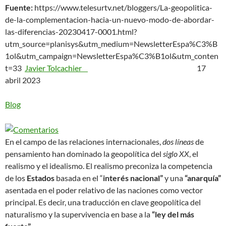
Fuente:
https://www.telesurtv.net/bloggers/La-geopolitica-
de-la-complementacion-hacia-un-nuevo-modo-de-abordar-
las-diferencias-20230417-0001.html?
utm_source=planisys&utm_medium=NewsletterEspa%C3%B
1ol&utm_campaign=NewsletterEspa%C3%B1ol&utm_conten
t=33
Javier Tolcachier
17
abril 2023
Blog
En el campo de las relaciones internacionales,
dos líneas
de
pensamiento han dominado la geopolítica del
siglo XX
, el
realismo y el idealismo. El realismo preconiza la competencia
de los
Estados
basada en el “
interés nacional”
y una
“anarquía”
asentada en el poder relativo de las naciones como vector
principal. Es decir, una traducción en clave geopolítica del
naturalismo y la supervivencia en base a la
“ley del más