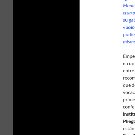
Monter
eran p
su ga
«boic
pudie
misma
Empec
en un
entre
recom
que d
vocac
prime
confe
insti
Plieg
están