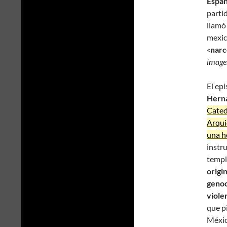
Espa
parti
llamó
mexica
«
narc
image
El ep
Hern
Cated
Arqui
una ho
instr
templ
origi
genoc
viole
que p
Méxic