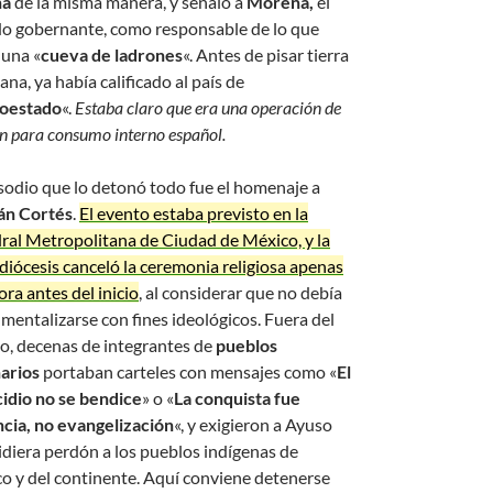
ña
de la misma manera, y señaló a
Morena,
el
do gobernante, como responsable de lo que
 una «
cueva de ladrones
«. Antes de pisar tierra
na, ya había calificado al país de
oestado
«.
Estaba claro que era una operación de
n para consumo interno español.
isodio que lo detonó todo fue el homenaje a
án Cortés
.
El evento estaba previsto en la
ral Metropolitana de Ciudad de México, y la
diócesis canceló la ceremonia religiosa apenas
ra antes del inicio
, al considerar que no debía
umentalizarse con fines ideológicos. Fuera del
o, decenas de integrantes de
pueblos
narios
portaban carteles con mensajes como «
El
idio no se bendice
» o «
La conquista fue
ncia, no evangelización
«, y exigieron a Ayuso
idiera perdón a los pueblos indígenas de
o y del continente. Aquí conviene detenerse