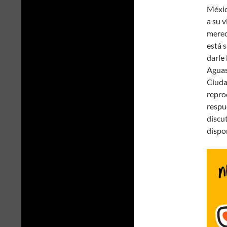
Méxic
a su 
merec
está s
darle 
Aguas
Ciuda
repro
respu
discut
dispo