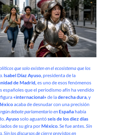
líticos que solo existen en el ecosistema que los
a.
Isabel Díaz Ayuso
, presidenta de la
nidad de Madrid,
es uno de esos fenómenos
es españoles que el periodismo afín ha vendido
figura
«internacional»
de la
derecha dura
, y
éxico
acaba de desnudar con una precisión
ingún debate parlamentario en
España
había
do.
Ayuso
solo aguantó
seis de los diez días
iados de su gira por
México
. Se fue antes.
Sin
. Sin los discursos de cierre previstos en