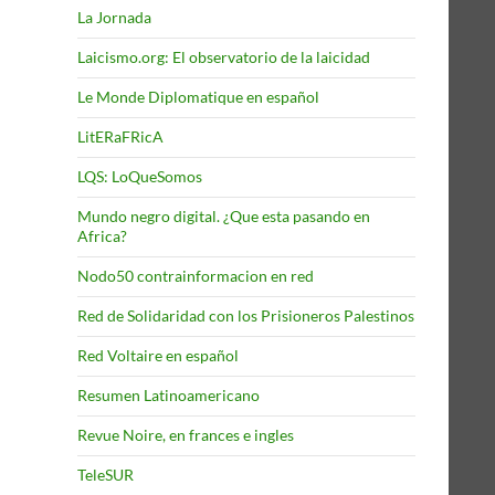
La Jornada
Laicismo.org: El observatorio de la laicidad
Le Monde Diplomatique en español
LitERaFRicA
LQS: LoQueSomos
Mundo negro digital. ¿Que esta pasando en
Africa?
Nodo50 contrainformacion en red
Red de Solidaridad con los Prisioneros Palestinos
Red Voltaire en español
Resumen Latinoamericano
Revue Noire, en frances e ingles
TeleSUR