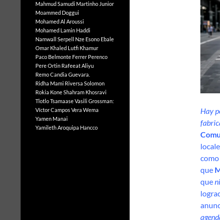
Mahmud Samudi
Martinho Junior
Moammed Doggui
Mohamed Al Aroussi
Mohamed Lamin Haddi
Namwall Serpell
Nze Esono Ebale
Omar Khaled Lutfi Khamur
Paco Belmonte Ferrer
Perenco
Pere Ortin
Rafeeat Aliyu
Remo Candia Guevara.
Ridha Mami
Riversa Solomon
Rokia Kone
Shahram Khosravi
Tlotlo Tsamaase
Vasili Grossman:
Hay po
Víctor Campos Vera
Wema
Yamen Manai
fabric
Yamileth Aroquipa Hancco
Comu
local
como 
que
M
que
n
logra
anunc
agenda