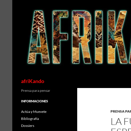
Saltar
al
contenido
Buscar
afriKando
Prensa para pensar
INFORMACIONES
PRENSA PA
Actúa y Muevete
LA 
Bibliografía
Dossiers