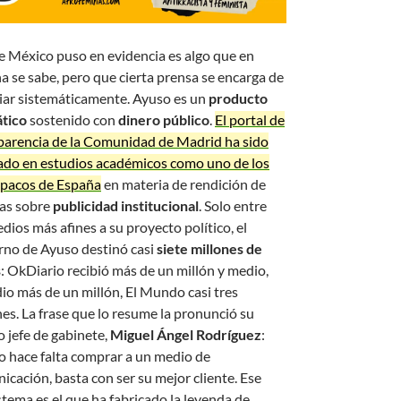
e México puso en evidencia es algo que en
a se sabe, pero que cierta prensa se encarga de
ciar sistemáticamente. Ayuso es un
producto
tico
sostenido con
dinero público
.
El portal de
parencia de la Comunidad de Madrid ha sido
ado en estudios académicos como uno de los
pacos de España
en materia de rendición de
as sobre
publicidad institucional
. Solo entre
dios más afines a su proyecto político, el
rno de Ayuso destinó casi
siete millones de
s
: OkDiario recibió más de un millón y medio,
io más de un millón, El Mundo casi tres
nes. La frase que lo resume la pronunció su
o jefe de gabinete,
Miguel Ángel Rodríguez
:
o hace falta comprar a un medio de
icación, basta con ser su mejor cliente. Ese
stema es el que ha fabricado la leyenda de