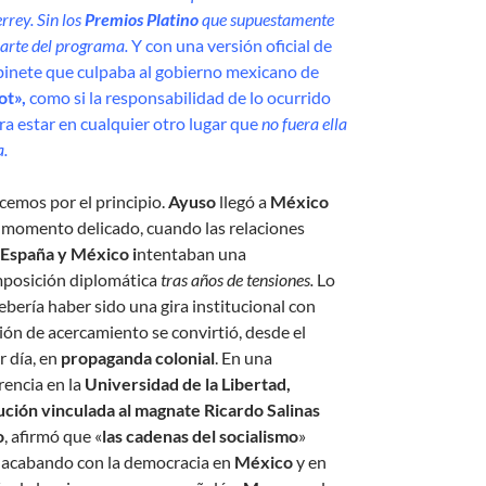
rey. Sin los
Premios Platino
que supuestamente
arte del programa.
Y con una versión oficial de
binete que culpaba al gobierno mexicano de
ot»,
como si la responsabilidad de lo ocurrido
ra estar en cualquier otro lugar que
no fuera ella
.
emos por el principio.
Ayuso
llegó a
México
 momento delicado, cuando las relaciones
España y México i
ntentaban una
posición diplomática
tras años de tensiones.
Lo
ebería haber sido una gira institucional con
ión de acercamiento se convirtió, desde el
r día, en
propaganda colonial
. En una
rencia en la
Universidad de la Libertad,
tución vinculada al magnate Ricardo Salinas
o
, afirmó que «
las cadenas del socialismo
»
 acabando con la democracia en
México
y en