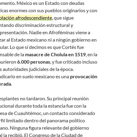
mento. México es un Estado con deudas
ricas enormes con sus pueblos originarios y con
blación afrodescendiente
, que sigue
ntando discriminación estructural y
presentación. Nadie en Afroféminas viene a
izar al Estado mexicano ni a ningún gobierno en
cular. Lo que sí decimos es que Cortés fue
nsable de la
masacre de Cholula en 1519
, en la
urieron
6.000 personas
, y fue criticado incluso
s autoridades judiciales de la época.
ndicarlo en suelo mexicano es una
provocación
erada
.
esplantes no tardaron. Su principal reunión
ucional durante toda la estancia fue con la
desa de Cuauhtémoc, un contacto considerado
rfil limitado dentro del panorama político
ano. Ninguna figura relevante del gobierno
l la recibió. El Congreso de la Ciudad de