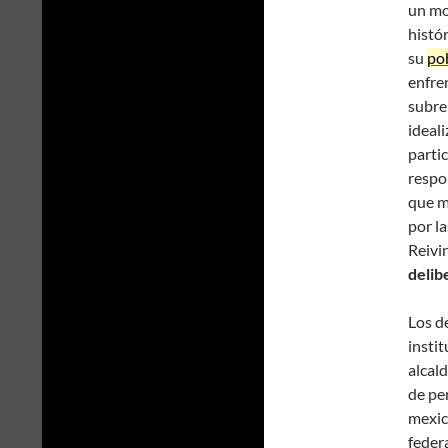
un mo
histó
su
po
enfre
subre
ideal
parti
respo
que m
por la
Reivi
delib
Los d
instit
alcal
de pe
mexic
federa