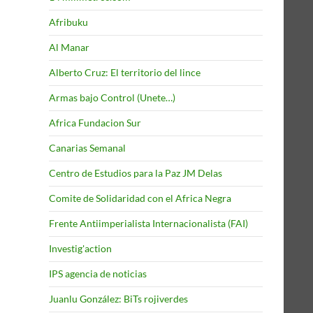
Afribuku
Al Manar
Alberto Cruz: El territorio del lince
Armas bajo Control (Unete…)
Africa Fundacion Sur
Canarias Semanal
Centro de Estudios para la Paz JM Delas
Comite de Solidaridad con el Africa Negra
Frente Antiimperialista Internacionalista (FAI)
Investig'action
IPS agencia de noticias
Juanlu González: BiTs rojiverdes