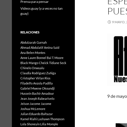
ESP
Prensa para pensar
PUE
Videos guay (y a veces no tan
guay)
9 MAYO, 
RELACIONES
Abdulzarak Gurnah
Ahmad Abdulatif
Amina Said
Ana Belen Montes
Anne Laure Bonnel
Bai T. Moore
Black Mango
Cheick Tidiane Seck
Chinelo Onwualu
Claudia Rodriguez Zuñiga
Cristopher Virlan Rios
Filadelfo Anzola Padilla
Gabriel Mwene Okoundji
Hussein Bachir Amadour
9 de mayo
Jean Joseph Rabearivelo
Jeison Jacome Jacome
Joshua McLemore
Julian Eduardo Baltazar
Kamel Riahi
Lashawn Thompson
Lola Shoneyin
Lília Momple