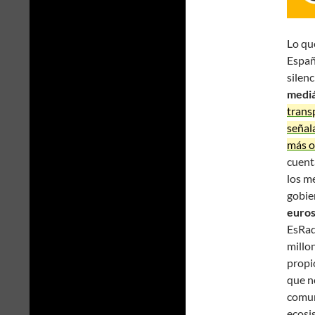
Lo qu
Españ
silen
mediá
trans
señal
más o
cuent
los me
gobie
euro
EsRad
millo
propi
que n
comun
ecosi