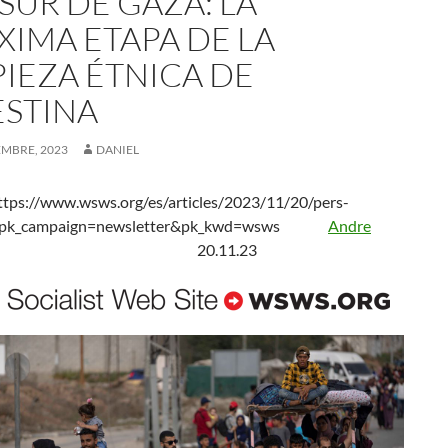
SUR DE GAZA: LA
XIMA ETAPA DE LA
PIEZA ÉTNICA DE
ESTINA
EMBRE, 2023
DANIEL
tps://www.wsws.org/es/articles/2023/11/20/pers-
l?pk_campaign=newsletter&pk_kwd=wsws
Andre
20.11.23