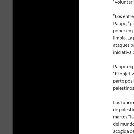
“voluntari
“Los enfre
Pappé, “pr
poner en p
limpia. La
ataques pa
iniciativa
Pappé exp
“El objeti
parte posi
palestinos
Los funcio
de palesti
martes “la
del mundo”
acogida de