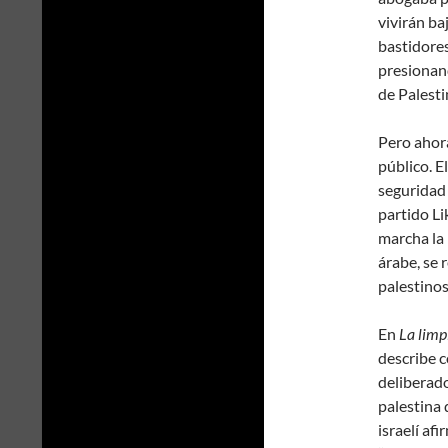
vivirán ba
bastidores
presionand
de Palestin
Pero ahora
público. E
seguridad 
partido L
marcha la 
árabe, se 
palestinos
En
La limp
describe 
deliberado
palestina d
israelí af