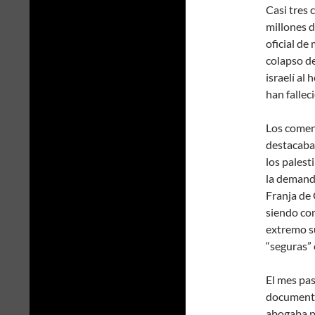
Casi tres 
millones 
oficial de
colapso de
israelí al
han falleci
Los comen
destacaba
los pales
la demanda
Franja de 
siendo con
extremo su
“seguras”
El mes pa
documento 
abogaba po