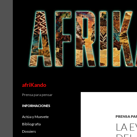
Saltar
al
contenido
Buscar
afriKando
Prensa para pensar
INFORMACIONES
PRENSA PA
Actúa y Muevete
LA 
Bibliografía
Dossiers