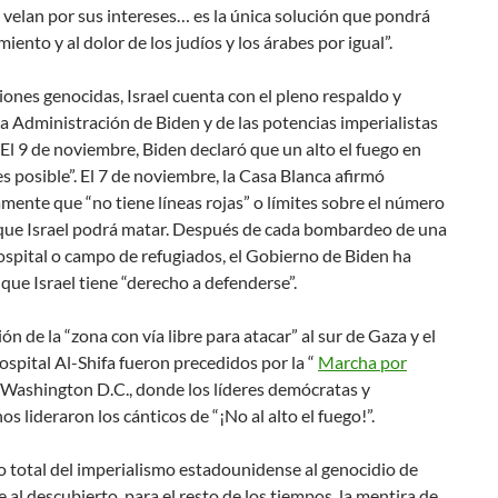
velan por sus intereses… es la única solución que pondrá
imiento y al dolor de los judíos y los árabes por igual”.
iones genocidas, Israel cuenta con el pleno respaldo y
a Administración de Biden y de las potencias imperialistas
El 9 de noviembre, Biden declaró que un alto el fuego en
s posible”. El 7 de noviembre, la Casa Blanca afirmó
mente que “no tiene líneas rojas” o límites sobre el número
s que Israel podrá matar. Después de cada bombardeo de una
ospital o campo de refugiados, el Gobierno de Biden ha
que Israel tiene “derecho a defenderse”.
ón de la “zona con vía libre para atacar” al sur de Gaza y el
hospital Al-Shifa fueron precedidos por la “
Marcha por
 Washington D.C., donde los líderes demócratas y
os lideraron los cánticos de “¡No al alto el fuego!”.
o total del imperialismo estadounidense al genocidio de
e al descubierto, para el resto de los tiempos, la mentira de