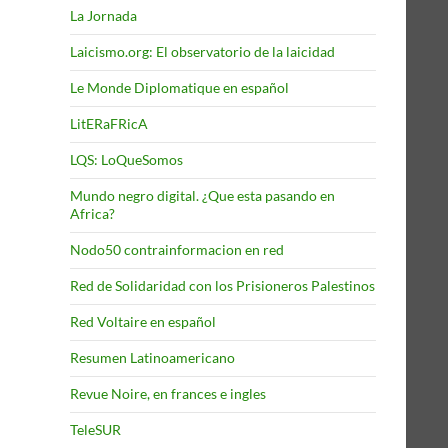
La Jornada
Laicismo.org: El observatorio de la laicidad
Le Monde Diplomatique en español
LitERaFRicA
LQS: LoQueSomos
Mundo negro digital. ¿Que esta pasando en
Africa?
Nodo50 contrainformacion en red
Red de Solidaridad con los Prisioneros Palestinos
Red Voltaire en español
Resumen Latinoamericano
Revue Noire, en frances e ingles
TeleSUR