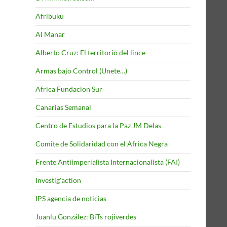
Afribuku
Al Manar
Alberto Cruz: El territorio del lince
Armas bajo Control (Unete…)
Africa Fundacion Sur
Canarias Semanal
Centro de Estudios para la Paz JM Delas
Comite de Solidaridad con el Africa Negra
Frente Antiimperialista Internacionalista (FAI)
Investig'action
IPS agencia de noticias
Juanlu González: BiTs rojiverdes