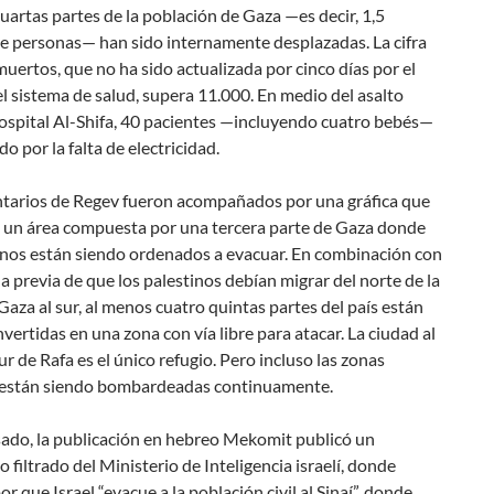
cuartas partes de la población de Gaza —es decir, 1,5
de personas— han sido internamente desplazadas. La cifra
 muertos, que no ha sido actualizada por cinco días por el
l sistema de salud, supera 11.000. En medio del asalto
 hospital Al-Shifa, 40 pacientes —incluyendo cuatro bebés—
do por la falta de electricidad.
tarios de Regev fueron acompañados por una gráfica que
 un área compuesta por una tercera parte de Gaza donde
tinos están siendo ordenados a evacuar. En combinación con
 previa de que los palestinos debían migrar del norte de la
Gaza al sur, al menos cuatro quintas partes del país están
vertidas en una zona con vía libre para atacar. La ciudad al
r de Rafa es el único refugio. Pero incluso las zonas
 están siendo bombardeadas continuamente.
sado, la publicación en hebreo Mekomit publicó un
filtrado del Ministerio de Inteligencia israelí, donde
r que Israel “evacue a la población civil al Sinaí”, donde