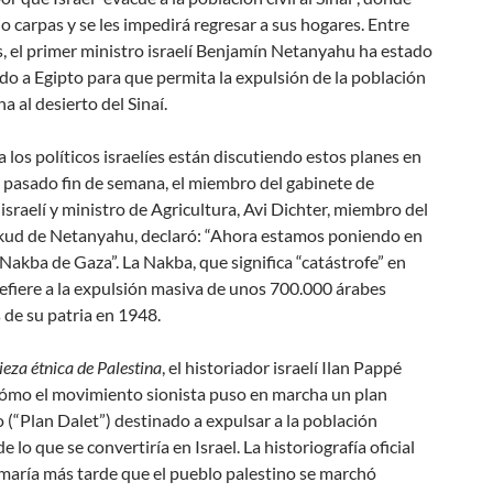
jo carpas y se les impedirá regresar a sus hogares. Entre
, el primer ministro israelí Benjamín Netanyahu ha estado
o a Egipto para que permita la expulsión de la población
a al desierto del Sinaí.
 los políticos israelíes están discutiendo estos planes en
l pasado fin de semana, el miembro del gabinete de
israelí y ministro de Agricultura, Avi Dichter, miembro del
ikud de Netanyahu, declaró: “Ahora estamos poniendo en
Nakba de Gaza”. La Nakba, que significa “catástrofe” en
refiere a la expulsión masiva de unos 700.000 árabes
 de su patria en 1948.
ieza étnica de Palestina
, el historiador israelí Ilan Pappé
cómo el movimiento sionista puso en marcha un plan
 (“Plan Dalet”) destinado a expulsar a la población
e lo que se convertiría en Israel. La historiografía oficial
irmaría más tarde que el pueblo palestino se marchó