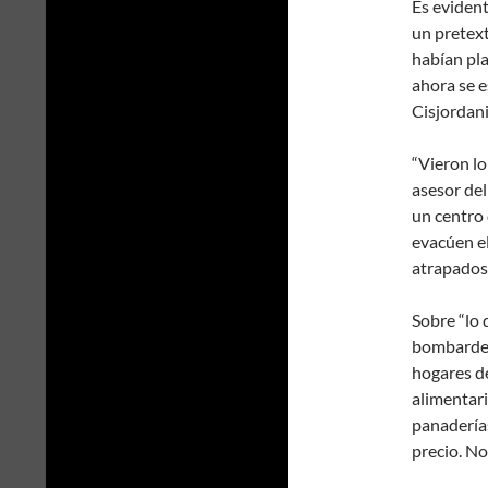
Es evident
un pretex
habían pl
ahora se e
Cisjordani
“Vieron lo
asesor del
un centro 
evacúen e
atrapados 
Sobre “lo 
bombardeo
hogares de
alimentari
panaderías
precio. No