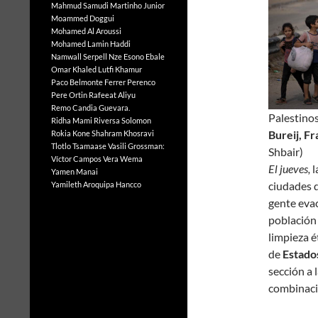
Mahmud Samudi
Martinho Junior
Moammed Doggui
Mohamed Al Aroussi
Mohamed Lamin Haddi
Namwall Serpell
Nze Esono Ebale
Omar Khaled Lutfi Khamur
Paco Belmonte Ferrer
Perenco
Pere Ortin
Rafeeat Aliyu
Remo Candia Guevara.
Palestino
Ridha Mami
Riversa Solomon
Bureij, F
Rokia Kone
Shahram Khosravi
Tlotlo Tsamaase
Vasili Grossman:
Shbair)
Víctor Campos Vera
Wema
El jueves,
l
Yamen Manai
ciudades d
Yamileth Aroquipa Hancco
gente evac
población 
limpieza é
de
Estado
sección a 
combinaci