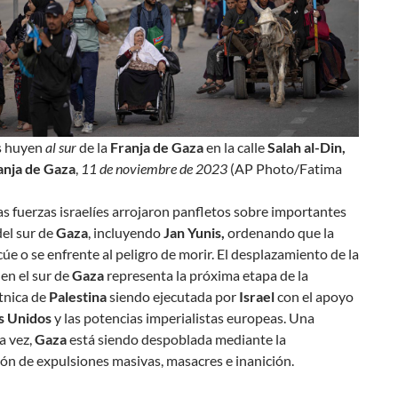
s huyen
al sur
de la
Franja de Gaza
en la calle
Salah al-Din,
ranja de Gaza
,
11 de noviembre de 2023
(AP Photo/Fatima
as fuerzas israelíes arrojaron panfletos sobre importantes
el sur de
Gaza
, incluyendo
Jan Yunis,
ordenando que la
úe o se enfrente al peligro de morir. El desplazamiento de la
en el sur de
Gaza
representa la próxima etapa de la
tnica de
Palestina
siendo ejecutada por
Israel
con el apoyo
s Unidos
y las potencias imperialistas europeas. Una
la vez,
Gaza
está siendo despoblada mediante la
ón de expulsiones masivas, masacres e inanición.