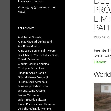
DEL 
Prensa para pensar
PRÓ
Videos guay (y a veces no tan
guay)
LIM
PAL
RELACIONES
22 NOVI
Abdulzarak Gurnah
Ahmad Abdulatif
Amina Said
Ana Belen Montes
Fuente:
ht
Anne Laure Bonnel
Bai T. Moore
Black Mango
Cheick Tidiane Seck
n20.htm
Chinelo Onwualu
Damon
Claudia Rodriguez Zuñiga
Cristopher Virlan Rios
Filadelfo Anzola Padilla
Gabriel Mwene Okoundji
Hussein Bachir Amadour
Jean Joseph Rabearivelo
Jeison Jacome Jacome
Joshua McLemore
Julian Eduardo Baltazar
Kamel Riahi
Lashawn Thompson
Lola Shoneyin
Lília Momple