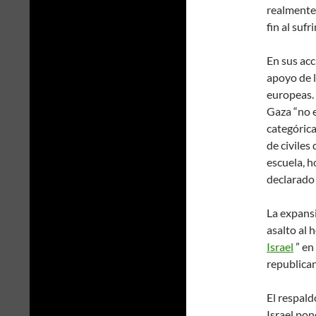
realmente 
fin al sufr
En sus acc
apoyo de l
europeas. 
Gaza “no e
categórica
de civile
escuela, h
declarado 
La expansi
asalto al 
Israel
” en
republican
El respald
Israel pon