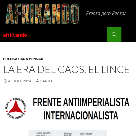
Saltar
al
contenido
Buscar
afriKando
PRENSA PARA PENSAR
LA ERA DEL CAOS. EL LINCE
4 JULIO, 2024
DANIEL