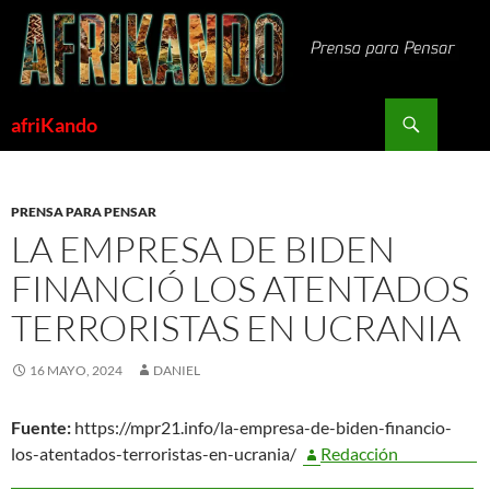
Saltar
al
contenido
Buscar
afriKando
PRENSA PARA PENSAR
LA EMPRESA DE BIDEN
FINANCIÓ LOS ATENTADOS
TERRORISTAS EN UCRANIA
16 MAYO, 2024
DANIEL
Fuente:
https://mpr21.info/la-empresa-de-biden-financio-
los-atentados-terroristas-en-ucrania/
Redacción