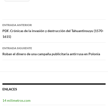
ENTRADA ANTERIOR
Navegación
PDF. Crónicas de la invasión y destrucción del Tahuantinsuyu (1570-
1615)
de
entradas
ENTRADA SIGUIENTE
Roban el dinero de una campaña publicitaria antirrusa en Polonia
ENLACES
14 milimetros.com