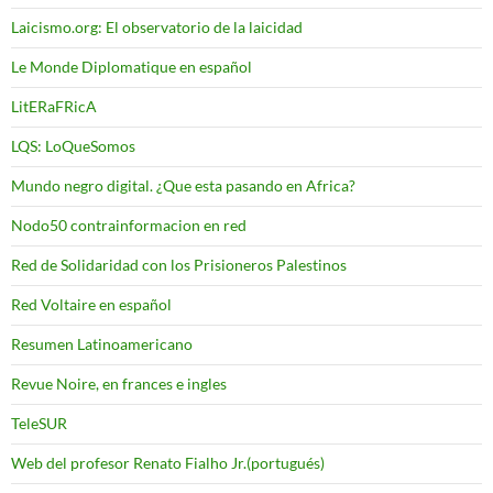
Laicismo.org: El observatorio de la laicidad
Le Monde Diplomatique en español
LitERaFRicA
LQS: LoQueSomos
Mundo negro digital. ¿Que esta pasando en Africa?
Nodo50 contrainformacion en red
Red de Solidaridad con los Prisioneros Palestinos
Red Voltaire en español
Resumen Latinoamericano
Revue Noire, en frances e ingles
TeleSUR
Web del profesor Renato Fialho Jr.(portugués)