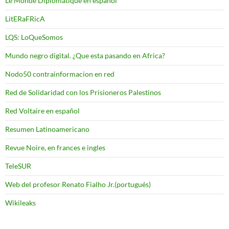
Le Monde Diplomatique en español
LitERaFRicA
LQS: LoQueSomos
Mundo negro digital. ¿Que esta pasando en Africa?
Nodo50 contrainformacion en red
Red de Solidaridad con los Prisioneros Palestinos
Red Voltaire en español
Resumen Latinoamericano
Revue Noire, en frances e ingles
TeleSUR
Web del profesor Renato Fialho Jr.(portugués)
Wikileaks