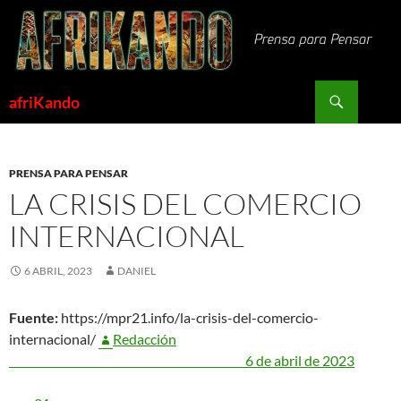
Saltar
al
contenido
Buscar
afriKando
PRENSA PARA PENSAR
LA CRISIS DEL COMERCIO
INTERNACIONAL
6 ABRIL, 2023
DANIEL
Fuente:
https://mpr21.info/la-crisis-del-comercio-
internacional/
Redacción
6 de abril de 2023