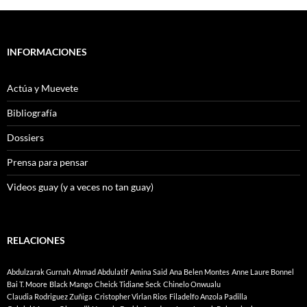
INFORMACIONES
Actúa y Muevete
Bibliografía
Dossiers
Prensa para pensar
Videos guay (y a veces no tan guay)
RELACIONES
Abdulzarak Gurnah
Ahmad Abdulatif
Amina Said
Ana Belen Montes
Anne Laure Bonnel
Bai T. Moore
Black Mango
Cheick Tidiane Seck
Chinelo Onwualu
Claudia Rodriguez Zuñiga
Cristopher Virlan Rios
Filadelfo Anzola Padilla