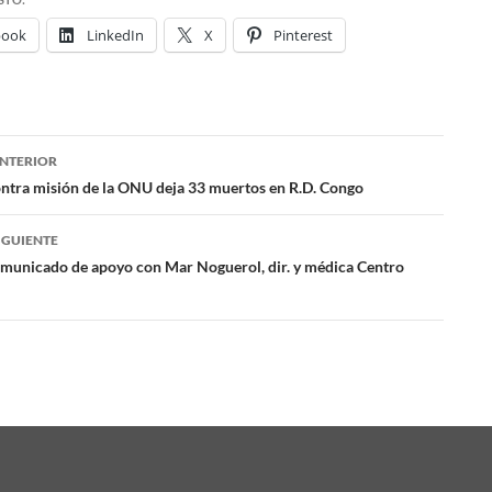
book
LinkedIn
X
Pinterest
NTERIOR
ación
ontra misión de la ONU deja 33 muertos en R.D. Congo
IGUIENTE
das
municado de apoyo con Mar Noguerol, dir. y médica Centro