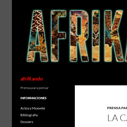
Saltar
al
contenido
Buscar
afriKando
Prensa para pensar
INFORMACIONES
PRENSA PA
Actúa y Muevete
LA 
Bibliografía
Dossiers