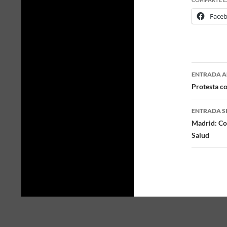
Face
ENTRADA A
Naveg
Protesta c
de
ENTRADA S
entra
Madrid: Co
Salud