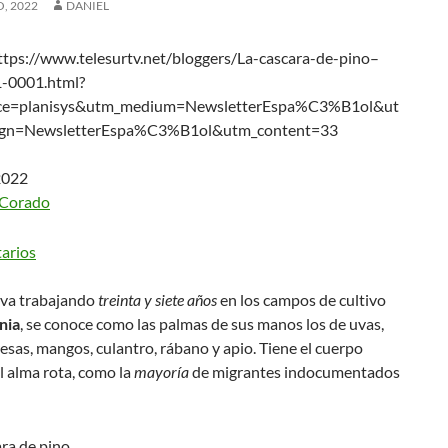
, 2022
DANIEL
tps://www.telesurtv.net/bloggers/La-cascara-de-pino–
-0001.html?
ce=planisys&utm_medium=NewsletterEspa%C3%B1ol&ut
gn=NewsletterEspa%C3%B1ol&utm_content=33
2022
a Corado
eva trabajando
treinta y siete años
en los campos de cultivo
nia
, se conoce como las palmas de sus manos los de uvas,
fresas, mangos, culantro, rábano y apio. Tiene el cuerpo
l alma rota, como la
mayoría
de migrantes indocumentados