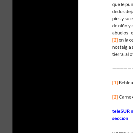
que le pun
dedos deja
pies y su 
de niño y
abuelos e
[2]
en la c
nostalgia 
tierra, al 
—————
[1]
Bebida
[2]
Carne c
teleSUR n
sección
COMPARTE E