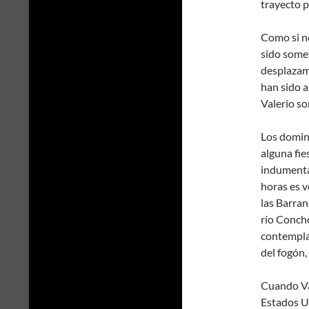
trayecto p
Como si no
sido somet
desplazam
han sido 
Valerio so
Los doming
alguna fie
indumentar
horas es v
las Barran
río Concho
contempla
del fogón, 
Cuando Val
Estados Un