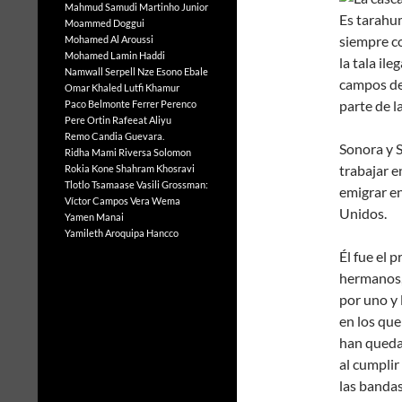
Mahmud Samudi
Martinho Junior
Es tarahum
Moammed Doggui
siempre c
Mohamed Al Aroussi
Mohamed Lamin Haddi
la tala ile
Namwall Serpell
Nze Esono Ebale
campos de
Omar Khaled Lutfi Khamur
parte de l
Paco Belmonte Ferrer
Perenco
Pere Ortin
Rafeeat Aliyu
Remo Candia Guevara.
Sonora y S
Ridha Mami
Riversa Solomon
trabajar 
Rokia Kone
Shahram Khosravi
Tlotlo Tsamaase
Vasili Grossman:
emigrar en
Víctor Campos Vera
Wema
Unidos.
Yamen Manai
Yamileth Aroquipa Hancco
Él fue el 
hermanos, 
por uno y 
en los qu
han quedad
al cumplir
las banda