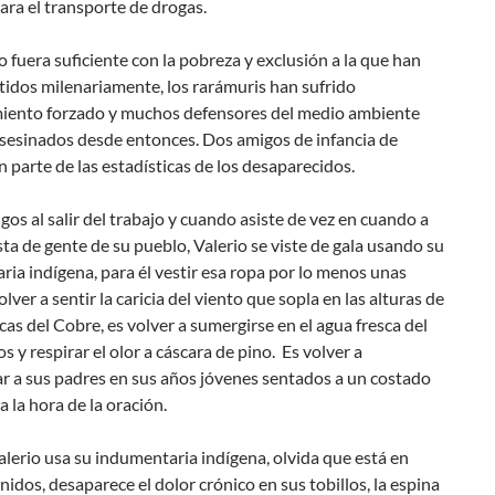
ara el transporte de drogas.
 fuera suficiente con la pobreza y exclusión a la que han
idos milenariamente, los rarámuris han sufrido
iento forzado y muchos defensores del medio ambiente
asesinados desde entonces. Dos amigos de infancia de
n parte de las estadísticas de los desaparecidos.
os al salir del trabajo y cuando asiste de vez en cuando a
sta de gente de su pueblo, Valerio se viste de gala usando su
ia indígena, para él vestir esa ropa por lo menos unas
olver a sentir la caricia del viento que sopla en las alturas de
cas del Cobre, es volver a sumergirse en el agua fresca del
s y respirar el olor a cáscara de pino. Es volver a
r a sus padres en sus años jóvenes sentados a un costado
a la hora de la oración.
erio usa su indumentaria indígena, olvida que está en
idos, desaparece el dolor crónico en sus tobillos, la espina