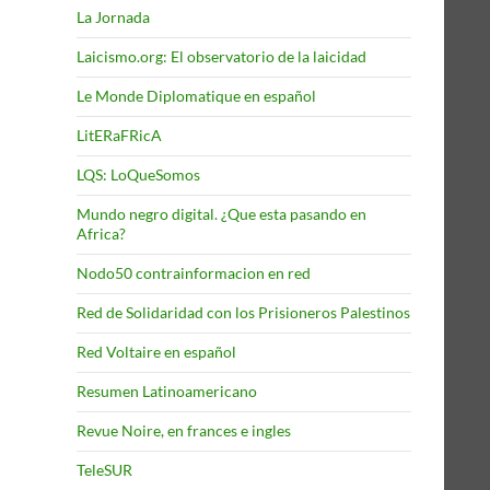
La Jornada
Laicismo.org: El observatorio de la laicidad
Le Monde Diplomatique en español
LitERaFRicA
LQS: LoQueSomos
Mundo negro digital. ¿Que esta pasando en
Africa?
Nodo50 contrainformacion en red
Red de Solidaridad con los Prisioneros Palestinos
Red Voltaire en español
Resumen Latinoamericano
Revue Noire, en frances e ingles
TeleSUR