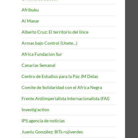
Afribuku
Al Manar
Alberto Cruz: El territorio del lince
Armas bajo Control (Unete…)
Africa Fundacion Sur
Canarias Semanal
Centro de Estudios para la Paz JM Delas
Comite de Solidaridad con el Africa Negra
Frente Antiimperialista Internacionalista (FAI)
Investig'action
IPS agencia de noticias
Juanlu González: BiTs rojiverdes