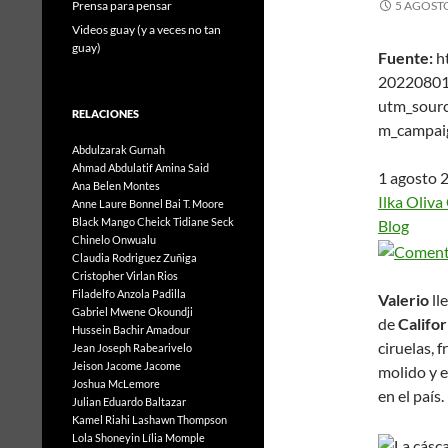
Prensa para pensar
5 AGOSTO
Videos guay (y a veces no tan
guay)
Fuente:
ht
20220801
utm_sour
RELACIONES
m_campai
Abdulzarak Gurnah
Ahmad Abdulatif
Amina Said
1 agosto 
Ana Belen Montes
Ilka Oliv
Anne Laure Bonnel
Bai T. Moore
Black Mango
Cheick Tidiane Seck
Blog
Chinelo Onwualu
Claudia Rodriguez Zuñiga
Cristopher Virlan Rios
Filadelfo Anzola Padilla
Valerio
ll
Gabriel Mwene Okoundji
de
Califor
Hussein Bachir Amadour
ciruelas, 
Jean Joseph Rabearivelo
Jeison Jacome Jacome
molido y e
Joshua McLemore
en el país.
Julian Eduardo Baltazar
Kamel Riahi
Lashawn Thompson
Lola Shoneyin
Lília Momple