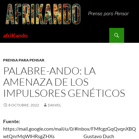
Saltar
al
contenido
Buscar
afriKando
PRENSA PARA PENSAR
PALABRE-ANDO: LA
AMENAZA DE LOS
IMPULSORES GENÉTICOS
8 OCTUBRE, 2022
DANIEL
Fuente:
https://mail.google.com/mail/u/0/#inbox/FMfcgzGqQvqnXBQ
wtQnrMqWlHRsgZHXs Gustavo Duch