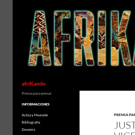
Saltar
al
contenido
Buscar
afriKando
Prensa para pensar
INFORMACIONES
PRENSA PA
Actúa y Muevete
JUS
Bibliografía
Dossiers