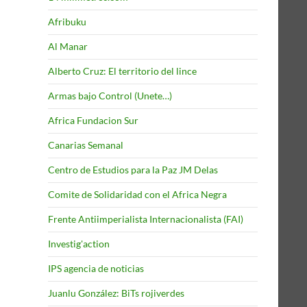
Afribuku
Al Manar
Alberto Cruz: El territorio del lince
Armas bajo Control (Unete…)
Africa Fundacion Sur
Canarias Semanal
Centro de Estudios para la Paz JM Delas
Comite de Solidaridad con el Africa Negra
Frente Antiimperialista Internacionalista (FAI)
Investig'action
IPS agencia de noticias
Juanlu González: BiTs rojiverdes