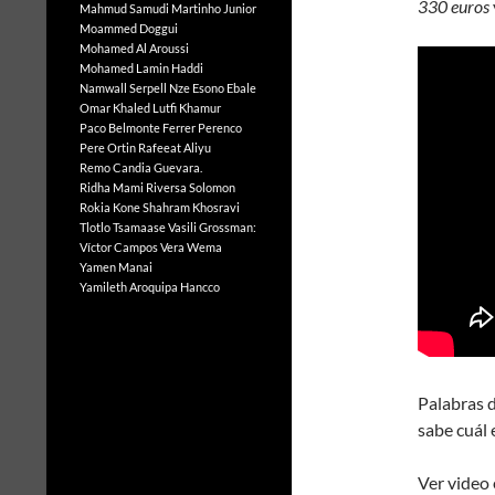
330 euros
Mahmud Samudi
Martinho Junior
Moammed Doggui
Mohamed Al Aroussi
Mohamed Lamin Haddi
Namwall Serpell
Nze Esono Ebale
Omar Khaled Lutfi Khamur
Paco Belmonte Ferrer
Perenco
Pere Ortin
Rafeeat Aliyu
Remo Candia Guevara.
Ridha Mami
Riversa Solomon
Rokia Kone
Shahram Khosravi
Tlotlo Tsamaase
Vasili Grossman:
Víctor Campos Vera
Wema
Yamen Manai
Yamileth Aroquipa Hancco
Palabras 
sabe cuál e
Ver video 