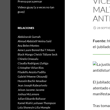
VIC
Prensa para pensar
MAL
Videos guay (y a veces no tan
guay)
ANT
28 SEPTI
RELACIONES
Abdulzarak Gurnah
Fuente:
ht
Ahmad Abdulatif
Amina Said
Ana Belen Montes
el-jubila
Anne Laure Bonnel
Bai T. Moore
24 
Black Mango
Cheick Tidiane Seck
Chinelo Onwualu
Claudia Rodriguez Zuñiga
Cristopher Virlan Rios
Filadelfo Anzola Padilla
Gabriel Mwene Okoundji
Hussein Bachir Amadour
El jubilad
Jean Joseph Rabearivelo
atentado c
Jeison Jacome Jacome
manifesta
Joshua McLemore
Julian Eduardo Baltazar
Kamel Riahi
Lashawn Thompson
Tras tomar
Lola Shoneyin
Lília Momple