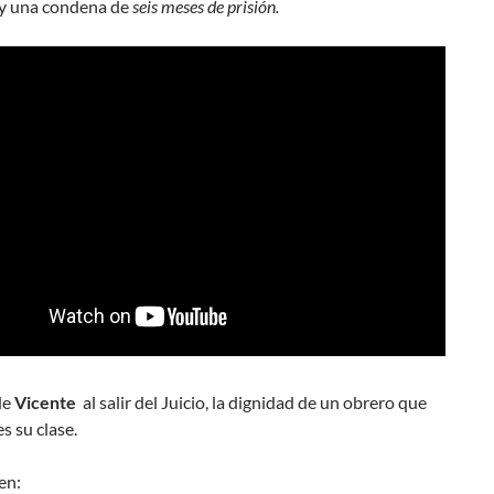
y una condena de
seis meses de prisión.
de
Vicente
al salir del Juicio, la dignidad de un obrero que
s su clase.
en: