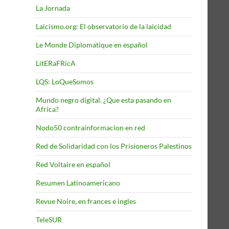
La Jornada
Laicismo.org: El observatorio de la laicidad
Le Monde Diplomatique en español
LitERaFRicA
LQS: LoQueSomos
Mundo negro digital. ¿Que esta pasando en
Africa?
Nodo50 contrainformacion en red
Red de Solidaridad con los Prisioneros Palestinos
Red Voltaire en español
Resumen Latinoamericano
Revue Noire, en frances e ingles
TeleSUR