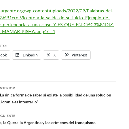
nsurgente.org/wp-content/uploads/2022/09/Palabras-del-
B1ero-Vicente-a-la-salida-de-su-juicio.-Ejemplo-de-
de-pertenencia-a-una-clase.-Y-ES-QUE-EN-C%C3%81DIZ-
-MAMAR-PISHA.-.mp4?_=1
STO:
book
LinkedIn
X
Pinterest
NTERIOR
ación
a única forma de saber si existe la posibilidad de una solución
 Ucrania es intentarlo”
das
IGUIENTE
a, la Querella Argentina y los crímenes del franquismo