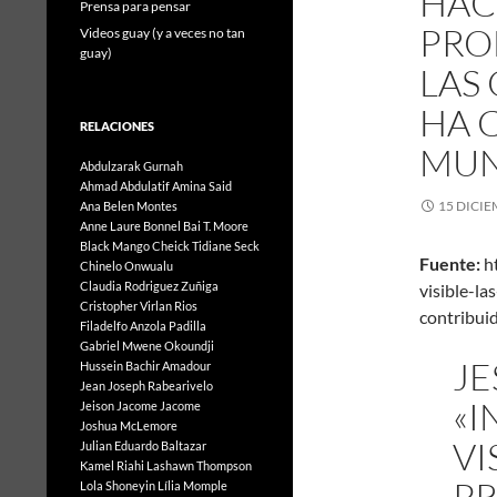
HACE
Prensa para pensar
PRO
Videos guay (y a veces no tan
guay)
LAS
HA 
RELACIONES
MU
Abdulzarak Gurnah
Ahmad Abdulatif
Amina Said
15 DICIE
Ana Belen Montes
Anne Laure Bonnel
Bai T. Moore
Black Mango
Cheick Tidiane Seck
Fuente:
ht
Chinelo Onwualu
Claudia Rodriguez Zuñiga
visible-l
Cristopher Virlan Rios
contribui
Filadelfo Anzola Padilla
Gabriel Mwene Okoundji
JE
Hussein Bachir Amadour
Jean Joseph Rabearivelo
«I
Jeison Jacome Jacome
Joshua McLemore
VI
Julian Eduardo Baltazar
Kamel Riahi
Lashawn Thompson
P
Lola Shoneyin
Lília Momple