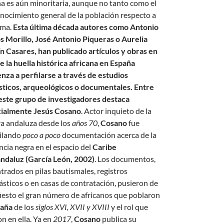
a es aún minoritaria, aunque no tanto como el
nocimiento general de la población respecto a
sma.
Esta última década autores como Antonio
s Morillo, José Antonio Piqueras o Aurelia
n Casares, han publicado artículos y obras en
ue la huella histórica africana en España
nza a perfilarse a través de estudios
ísticos, arqueológicos o documentales. Entre
este grupo de investigadores destaca
ialmente Jesús Cosano
. Actor inquieto de la
ra andaluza desde los
años 70
,
Cosano
fue
ilando
poco a poco
documentación acerca de la
ncia negra en el espacio del
Caribe
ndaluz (García León, 2002)
. Los documentos,
trados en pilas bautismales, registros
iásticos o en casas de contratación, pusieron de
iesto el gran número de africanos que poblaron
aña
de los
siglos XVI, XVII y XVIII
y el rol que
n en ella. Ya en
2017
,
Cosano
publica su