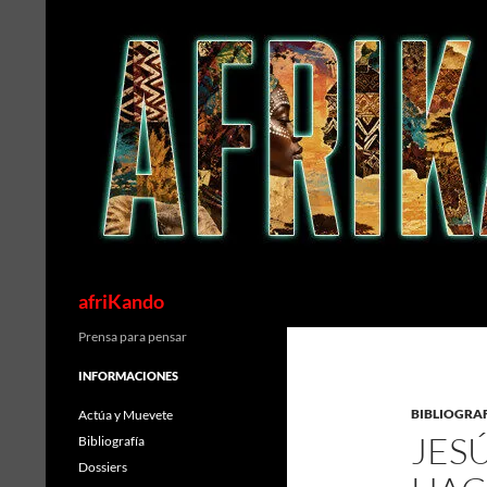
Saltar
al
contenido
Buscar
afriKando
Prensa para pensar
INFORMACIONES
BIBLIOGRA
Actúa y Muevete
JES
Bibliografía
Dossiers