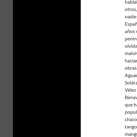
habla
otros,
nadie
Españ
años 
penin
olvid
malvi
hacía
obras
Aguad
Solár
Vélez
Benav
que ha
popula
chaco
tango,
mangu