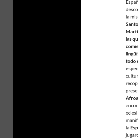
Españ
desco
la mi
Santo
Martí
las q
comie
lingü
todo 
espec
cultu
recop
prese
Afroa
encon
ecles
manif
la
Esp
jugaro