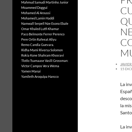
Mahmud Samudi
Martinho Junior
CU
Moammed Doggui
Mohamed Al Aroussi
QU
Mohamed Lamin Haddi
Namwall Serpell
Nze Esono Ebale
N
Omar Khaled Lutfi Khamur
Paco Belmonte Ferrer
Perenco
CO
Pere Ortin
Rafeeat Aliyu
Remo Candia Guevara.
M
Ridha Mami
Riversa Solomon
Rokia Kone
Shahram Khosravi
Tlotlo Tsamaase
Vasili Grossman:
JAVIE
Víctor Campos Vera
Wema
15 DIC
Yamen Manai
Yamileth Aroquipa Hancco
La inv
Españ
desco
la mi
Santo
La inv