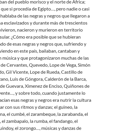
ban del pueblo morisco y el norte de África;
 que si procedía de Egipto…, pero nadie o casi
 hablaba de las negras y negros que llegaron a
a esclavizados y durante más de trescientos
vivieron, nacieron y murieron en territorio
sular. ¿Cómo era posible que se hubieran
ado de esas negras y negros que, sufriendo y
viendo en este país, bailaban, cantaban y
n música y que protagonizaron muchas de las
 de Cervantes, Quevedo, Lope de Vega, Simón
o, Gil Vicente, Lope de Rueda, Castillo de
zano, Luis de Góngora, Calderón de la Barca,
 de Guevara, Ximenez de Enciso, Quiñones de
ente…, y sobre todo, cuando justamente lo
cían esas negras y negros era nutrir la cultura
r con sus ritmos y danzas; el guineo, la
na, el cumbé, el zarambeque, la zarabanda, el
 el zambapalo, la rumba, el fandango, el
indoy, el zorongo…, músicas y danzas de