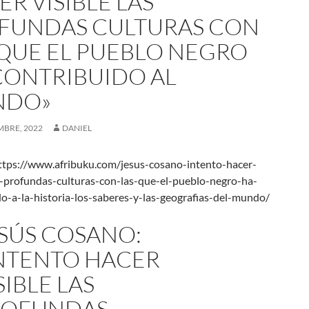
R VISIBLE LAS
FUNDAS CULTURAS CON
 QUE EL PUEBLO NEGRO
CONTRIBUIDO AL
NDO»
MBRE, 2022
DANIEL
tps://www.afribuku.com/jesus-cosano-intento-hacer-
as-profundas-culturas-con-las-que-el-pueblo-negro-ha-
do-a-la-historia-los-saberes-y-las-geografias-del-mundo/
SÚS COSANO:
NTENTO HACER
SIBLE LAS
ROFUNDAS