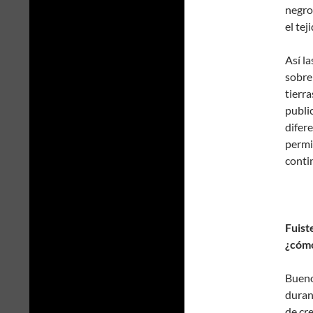
negro
el te
Así la
sobre
tierr
publi
difer
permi
conti
Fuist
¿cómo
Bueno
duran
de cre