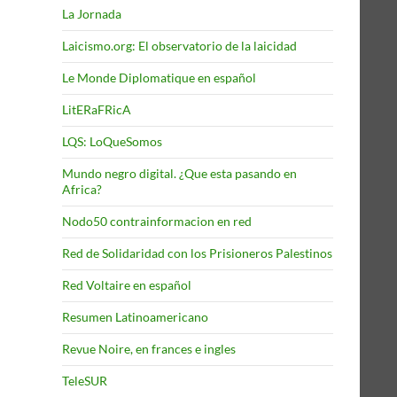
La Jornada
Laicismo.org: El observatorio de la laicidad
Le Monde Diplomatique en español
LitERaFRicA
LQS: LoQueSomos
Mundo negro digital. ¿Que esta pasando en
Africa?
Nodo50 contrainformacion en red
Red de Solidaridad con los Prisioneros Palestinos
Red Voltaire en español
Resumen Latinoamericano
Revue Noire, en frances e ingles
TeleSUR