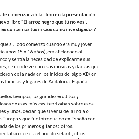
 de comenzar a hilar fino en la presentación
uevo libro “El arroz negro que tú no ves”,
ías contarnos tus inicios como investigador?
 que sí. Todo comenzó cuando era muy joven
ía unos 15 o 16 años), era aficionado al
nco y sentía la necesidad de explicarme sus
nes, de donde venían esas músicas y danzas que
ieron de la nada en los inicios del siglo XIX en
as familias y lugares de Andalucía, España.
uellos tiempos, los grandes eruditos y
iosos de esas músicas, teorizaban sobre esos
es y unos, decían que si venía de la India o
o Europa y que fue introducido en España con
gada de los primeros gitanos; otros,
entaban que era el pueblo sefardí; otros,