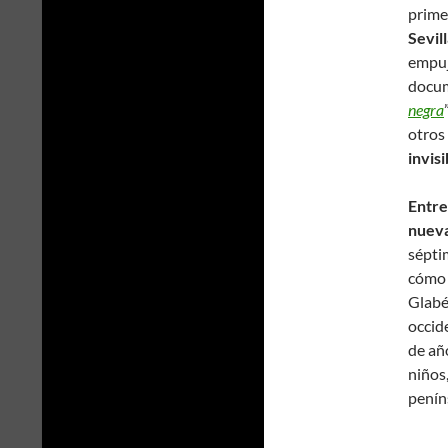
prime
Sevill
empuj
docum
negra
otros 
invisi
Entre
nueva
sépti
cómo f
Glabé
occid
de año
niños
penín