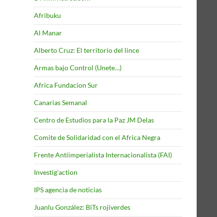
Afribuku
Al Manar
Alberto Cruz: El territorio del lince
Armas bajo Control (Unete…)
Africa Fundacion Sur
Canarias Semanal
Centro de Estudios para la Paz JM Delas
Comite de Solidaridad con el Africa Negra
Frente Antiimperialista Internacionalista (FAI)
Investig'action
IPS agencia de noticias
Juanlu González: BiTs rojiverdes