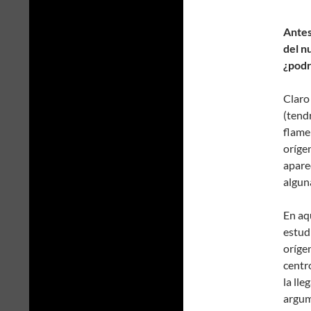
Antes
del n
¿podr
Claro
(tendr
flame
oríge
aparec
algun
En aq
estud
orígen
centr
la lle
argum