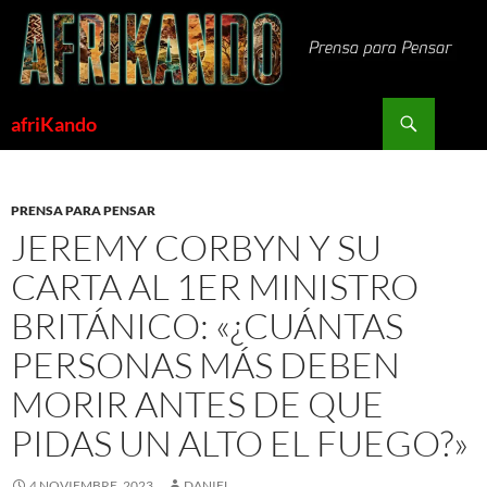
Saltar
al
contenido
Buscar
afriKando
PRENSA PARA PENSAR
JEREMY CORBYN Y SU
CARTA AL 1ER MINISTRO
BRITÁNICO: «¿CUÁNTAS
PERSONAS MÁS DEBEN
MORIR ANTES DE QUE
PIDAS UN ALTO EL FUEGO?»
4 NOVIEMBRE, 2023
DANIEL