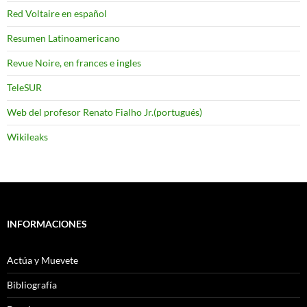
Red Voltaire en español
Resumen Latinoamericano
Revue Noire, en frances e ingles
TeleSUR
Web del profesor Renato Fialho Jr.(portugués)
Wikileaks
INFORMACIONES
Actúa y Muevete
Bibliografía