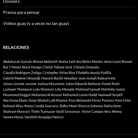
Dossiers
Prensa para pensar
Videos guay (y a veces no tan guay)
RELACIONES
Abdulzarak Gurnah
Ahmad Abdulatif
Amina Said
Ana Belen Montes
Anne Laure Bonnel
Bai T. Moore
Black Mango
Cheick Tidiane Seck
Chinelo Onwualu
Claudia Rodriguez Zuñiga
Cristopher Virlan Rios
Filadelfo Anzola Padilla
Gabriel Mwene Okoundji
Hussein Bachir Amadour
Jean Joseph Rabearivelo
Jeison Jacome Jacome
Joshua McLemore
Julian Eduardo Baltazar
Kamel Riahi
Lashawn Thompson
Lola Shoneyin
Lília Momple
Mahmud Samudi
Martinho Junior
Moammed Doggui
Mohamed Al Aroussi
Mohamed Lamin Haddi
Namwall Serpell
Nze Esono Ebale
Omar Khaled Lutfi Khamur
Paco Belmonte Ferrer
Perenco
Pere Ortin
Rafeeat Aliyu
Remo Candia Guevara.
Ridha Mami
Riversa Solomon
Rokia Kone
Shahram Khosravi
Tlotlo Tsamaase
Vasili Grossman:
Víctor Campos Vera
Wema
Yamen Manai
Yamileth Aroquipa Hancco