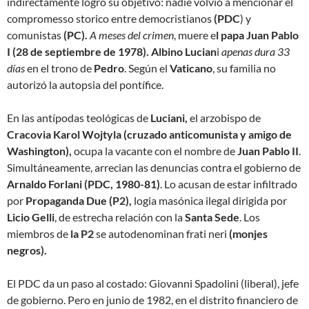
indirectamente logró su objetivo: nadie volvió a mencionar el
compromesso storico entre democristianos
(PDC
) y
comunistas
(PC).
A meses del crimen
, muere e
l papa Juan Pablo
I
(28 de septiembre de 1978). Albino Lucian
i
apenas dura 33
días
en el trono de
Pedro
. Según el
Vaticano
, su familia no
autorizó la autopsia del pontífice.
En las antípodas teológicas de
Luciani,
el arzobispo de
Cracovia Karol Wojtyla (cruzado anticomunista y amigo de
Washington),
ocupa la vacante con el nombre de
Juan Pablo II
.
Simultáneamente, arrecian las denuncias contra el gobierno de
Arnaldo Forlani (PDC, 1980-81)
. Lo acusan de estar infiltrado
por
Propaganda Due (P2),
logia masónica ilegal dirigida por
Licio Gelli
, de estrecha relación con la
Santa Sede
. Los
miembros de
la P2
se autodenominan frati neri
(monjes
negros).
El PDC da un paso al costado: Giovanni Spadolini (liberal), jefe
de gobierno. Pero en junio de 1982, en el distrito financiero de