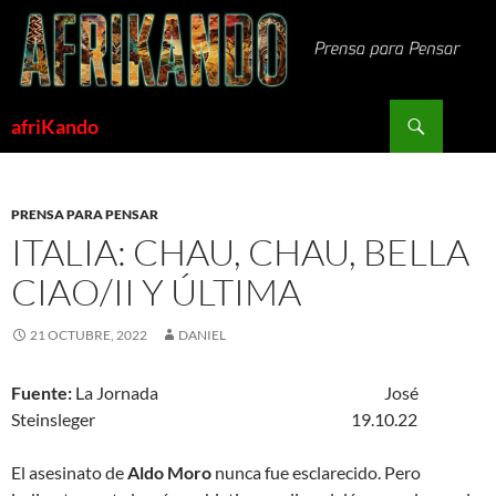
Saltar
al
contenido
Buscar
afriKando
PRENSA PARA PENSAR
ITALIA: CHAU, CHAU, BELLA
CIAO/II Y ÚLTIMA
21 OCTUBRE, 2022
DANIEL
Fuente:
La Jornada José
Steinsleger 19.10.22
El asesinato de
Aldo Moro
nunca fue esclarecido. Pero