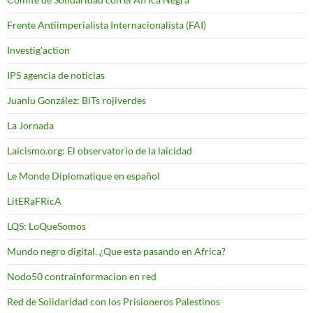
Frente Antiimperialista Internacionalista (FAI)
Investig'action
IPS agencia de noticias
Juanlu González: BiTs rojiverdes
La Jornada
Laicismo.org: El observatorio de la laicidad
Le Monde Diplomatique en español
LitERaFRicA
LQS: LoQueSomos
Mundo negro digital. ¿Que esta pasando en Africa?
Nodo50 contrainformacion en red
Red de Solidaridad con los Prisioneros Palestinos