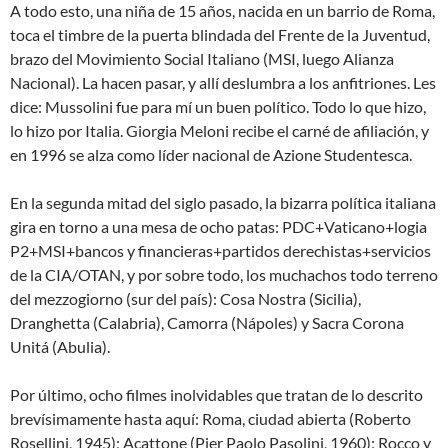
A todo esto, una niña de 15 años, nacida en un barrio de Roma,
toca el timbre de la puerta blindada del Frente de la Juventud,
brazo del Movimiento Social Italiano (MSI, luego Alianza
Nacional). La hacen pasar, y allí deslumbra a los anfitriones. Les
dice:
Mussolini fue para mí un buen político. Todo lo que hizo,
lo hizo por Italia
. Giorgia Meloni recibe el carné de afiliación, y
en 1996 se alza como líder nacional de Azione Studentesca.
En la segunda mitad del siglo pasado, la bizarra política italiana
gira en torno a una mesa de ocho patas: PDC+Vaticano+logia
P2+MSI+bancos y financieras+partidos derechistas+servicios
de la CIA/OTAN, y por sobre todo, los muchachos todo terreno
del mezzogiorno (sur del país): Cosa Nostra (Sicilia),
Dranghetta (Calabria), Camorra (Nápoles) y Sacra Corona
Unitá (Abulia).
Por último, ocho filmes inolvidables que tratan de lo descrito
brevísimamente hasta aquí: Roma, ciudad abierta (Roberto
Rosellini, 1945); Acattone (Pier Paolo Pasolini, 1960); Rocco y