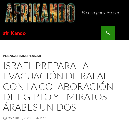
Saltar
al
contenido
Buscar
afriKando
PRENSA PARA PENSAR
ISRAEL PREPARA LA
EVACUACIÓN DE RAFAH
CON LA COLABORACIÓN
DE EGIPTO Y EMIRATOS
ÁRABES UNIDOS
25 ABRIL, 2024
DANIEL