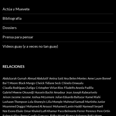
Actúa y Muevete
Bibliografía
Dossiers
Prensa para pensar
Videos guay (y a veces no tan guay)
RELACIONES
Abdulzarak Gurnah
Ahmad Abdulatif
Amina Said
Ana Belen Montes
Anne Laure Bonnel
Bai T. Moore
Black Mango
Cheick Tidiane Seck
Chinelo Onwualu
Claudia Rodriguez Zuñiga
Cristopher Virlan Rios
Filadelfo Anzola Padilla
Gabriel Mwene Okoundji
Hussein Bachir Amadour
Jean Joseph Rabearivelo
Jeison Jacome Jacome
Joshua McLemore
Julian Eduardo Baltazar
Kamel Riahi
Lashawn Thompson
Lola Shoneyin
Lília Momple
Mahmud Samudi
Martinho Junior
Moammed Doggui
Mohamed Al Aroussi
Mohamed Lamin Haddi
Namwall Serpell
Nze Esono Ebale
Omar Khaled Lutfi Khamur
Paco Belmonte Ferrer
Perenco
Pere Ortin
Rafeeat Aliyu
Remo Candia Guevara.
Ridha Mami
Riversa Solomon
Rokia Kone