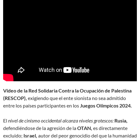
Vídeo de la Red Solidaria Contra la Ocupación de Palestina
(RESCOP),
exigiendo que el ente sionista no sea admitido
entre los países participantes en los
Juegos Olímpicos 2024.
El
nivel de cinismo occidental alcanza niveles grotescos:
Rusia,
defendiéndose de la agresión de la
OTAN,
es directamente
excluido;
Israel,
autor del peor genocidio del que la humanidad