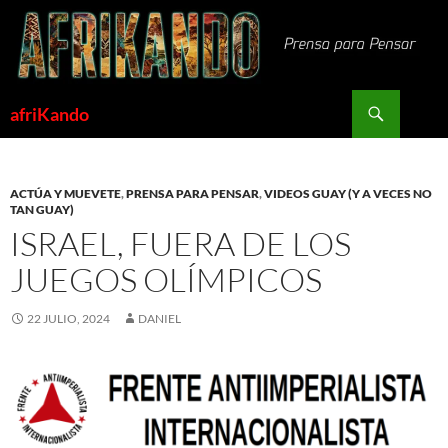
Saltar
al
contenido
Buscar
afriKando
ACTÚA Y MUEVETE
,
PRENSA PARA PENSAR
,
VIDEOS GUAY (Y A VECES NO
TAN GUAY)
ISRAEL, FUERA DE LOS
JUEGOS OLÍMPICOS
22 JULIO, 2024
DANIEL