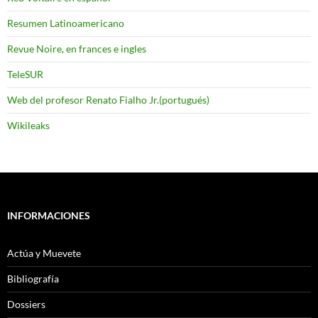
Resumen Latinoamericano
Revue Noire, en frances e ingles
TeleSUR
Web del profesor Renato Fialho Jr.(portugués)
Wikileaks
INFORMACIONES
Actúa y Muevete
Bibliografía
Dossiers