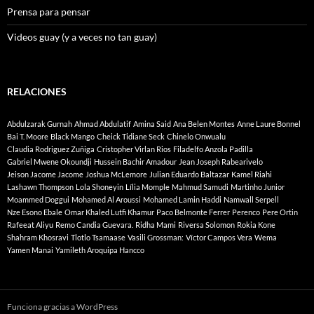
Prensa para pensar
Videos guay (y a veces no tan guay)
RELACIONES
Abdulzarak Gurnah
Ahmad Abdulatif
Amina Said
Ana Belen Montes
Anne Laure Bonnel
Bai T. Moore
Black Mango
Cheick Tidiane Seck
Chinelo Onwualu
Claudia Rodriguez Zuñiga
Cristopher Virlan Rios
Filadelfo Anzola Padilla
Gabriel Mwene Okoundji
Hussein Bachir Amadour
Jean Joseph Rabearivelo
Jeison Jacome Jacome
Joshua McLemore
Julian Eduardo Baltazar
Kamel Riahi
Lashawn Thompson
Lola Shoneyin
Lília Momple
Mahmud Samudi
Martinho Junior
Moammed Doggui
Mohamed Al Aroussi
Mohamed Lamin Haddi
Namwall Serpell
Nze Esono Ebale
Omar Khaled Lutfi Khamur
Paco Belmonte Ferrer
Perenco
Pere Ortin
Rafeeat Aliyu
Remo Candia Guevara.
Ridha Mami
Riversa Solomon
Rokia Kone
Shahram Khosravi
Tlotlo Tsamaase
Vasili Grossman:
Víctor Campos Vera
Wema
Yamen Manai
Yamileth Aroquipa Hancco
Funciona gracias a WordPress