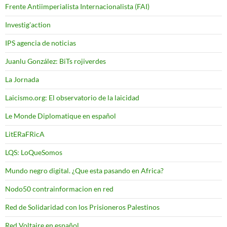
Frente Antiimperialista Internacionalista (FAI)
Investig'action
IPS agencia de noticias
Juanlu González: BiTs rojiverdes
La Jornada
Laicismo.org: El observatorio de la laicidad
Le Monde Diplomatique en español
LitERaFRicA
LQS: LoQueSomos
Mundo negro digital. ¿Que esta pasando en Africa?
Nodo50 contrainformacion en red
Red de Solidaridad con los Prisioneros Palestinos
Red Voltaire en español