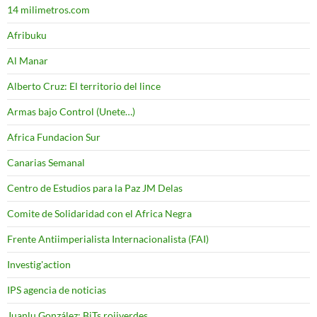
14 milimetros.com
Afribuku
Al Manar
Alberto Cruz: El territorio del lince
Armas bajo Control (Unete…)
Africa Fundacion Sur
Canarias Semanal
Centro de Estudios para la Paz JM Delas
Comite de Solidaridad con el Africa Negra
Frente Antiimperialista Internacionalista (FAI)
Investig'action
IPS agencia de noticias
Juanlu González: BiTs rojiverdes