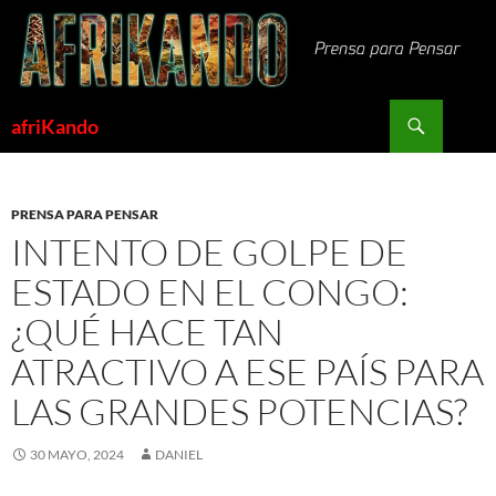
Saltar
al
contenido
Buscar
afriKando
PRENSA PARA PENSAR
INTENTO DE GOLPE DE
ESTADO EN EL CONGO:
¿QUÉ HACE TAN
ATRACTIVO A ESE PAÍS PARA
LAS GRANDES POTENCIAS?
30 MAYO, 2024
DANIEL