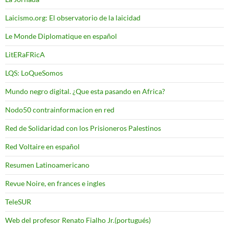
Laicismo.org: El observatorio de la laicidad
Le Monde Diplomatique en español
LitERaFRicA
LQS: LoQueSomos
Mundo negro digital. ¿Que esta pasando en Africa?
Nodo50 contrainformacion en red
Red de Solidaridad con los Prisioneros Palestinos
Red Voltaire en español
Resumen Latinoamericano
Revue Noire, en frances e ingles
TeleSUR
Web del profesor Renato Fialho Jr.(portugués)