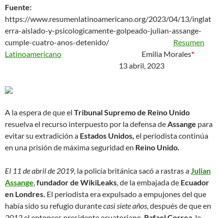
Fuente:
https://www.resumenlatinoamericano.org/2023/04/13/inglat
erra-aislado-y-psicologicamente-golpeado-julian-assange-
cumple-cuatro-anos-detenido/
Resumen
Latinoamericano
Emilia Morales
*
13 abril, 2023
A la espera de que el
Tribunal Supremo de Reino Unido
resuelva el recurso interpuesto por la defensa de
Assange
para
evitar su extradición a
Estados Unidos,
el periodista continúa
en una prisión de máxima seguridad en
Reino Unido.
El 11 de abril de 2019,
la policía británica sacó a rastras a
Julian
Assange
,
fundador de WikiLeaks
, de la embajada de
Ecuador
en Londres.
El periodista era expulsado a empujones del que
había sido su refugio durante
casi siete años
, después de que en
2012
el entonces presidente ecuatoriano,
Rafael Correa
, le