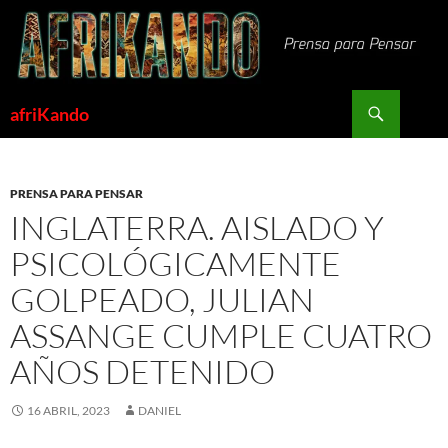
Saltar
al
contenido
Buscar
afriKando
PRENSA PARA PENSAR
INGLATERRA. AISLADO Y
PSICOLÓGICAMENTE
GOLPEADO, JULIAN
ASSANGE CUMPLE CUATRO
AÑOS DETENIDO
16 ABRIL, 2023
DANIEL