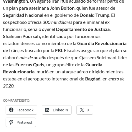
Washington
. Un agente iraní fue acusado de formar parte de
un plan para asesinar a
John Bolton
, quien fue asesor de
Seguridad
Nacional
en el gobierno de
Donald Trump
. El
sospechoso ofrecía
300 mil dólares
para
eliminar
al ex
funcionario, señaló
ayer
el
Departamento de Justicia.
Shahram Poursafi,
identificado por funcionarios
estadunidenses como miembro de la
Guardia Revolucionaria
de Irán
, es buscado por la
FBI
. Fiscales aseguran que el plan se
elaboró
más de un año
después de que Qassem Soleimani, líder
de las
Fuerzas Quds,
un grupo élite de la
Guardia
Revolucionaria,
murió en un ataque aéreo dirigido mientras
estaba en el aeropuerto internacional de
Bagdad,
en
enero de
2020.
COMPARTE ESTO:
Facebook
LinkedIn
X
Pinterest