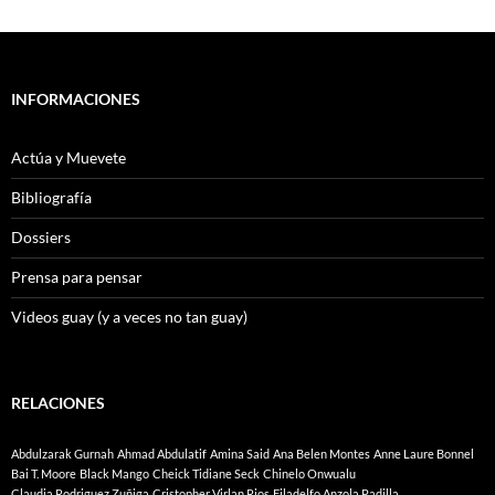
INFORMACIONES
Actúa y Muevete
Bibliografía
Dossiers
Prensa para pensar
Videos guay (y a veces no tan guay)
RELACIONES
Abdulzarak Gurnah
Ahmad Abdulatif
Amina Said
Ana Belen Montes
Anne Laure Bonnel
Bai T. Moore
Black Mango
Cheick Tidiane Seck
Chinelo Onwualu
Claudia Rodriguez Zuñiga
Cristopher Virlan Rios
Filadelfo Anzola Padilla