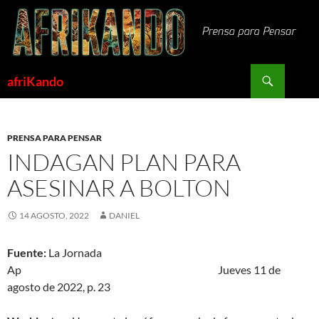
Saltar
al
contenido
Buscar
afriKando
PRENSA PARA PENSAR
INDAGAN PLAN PARA
ASESINAR A BOLTON
14 AGOSTO, 2022
DANIEL
Fuente:
La Jornada
Ap Jueves 11 de
agosto de 2022, p. 23