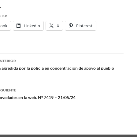
r
STO:
book
LinkedIn
X
Pinterest
NTERIOR
ación
 agredida por la policía en concentración de apoyo al pueblo
das
IGUIENTE
vedades en la web. Nº 7419 – 21/05/24