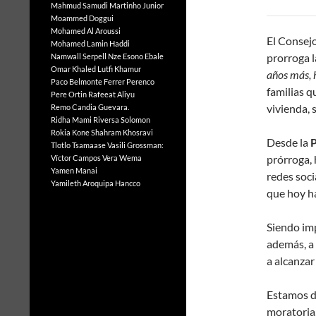
Mahmud Samudi
Martinho Junior
Moammed Doggui
Mohamed Al Aroussi
El Consej
Mohamed Lamin Haddi
prorroga 
Namwall Serpell
Nze Esono Ebale
Omar Khaled Lutfi Khamur
años más, 
Paco Belmonte Ferrer
Perenco
familias q
Pere Ortin
Rafeeat Aliyu
vivienda, 
Remo Candia Guevara.
Ridha Mami
Riversa Solomon
Rokia Kone
Shahram Khosravi
Desde la
Tlotlo Tsamaase
Vasili Grossman:
prórroga, 
Víctor Campos Vera
Wema
Yamen Manai
redes soci
Yamileth Aroquipa Hancco
que hoy ha
Siendo im
además, a 
a alcanzar
Estamos de
moratoria