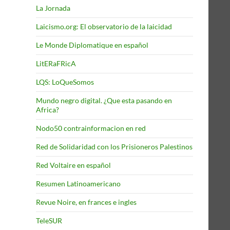
La Jornada
Laicismo.org: El observatorio de la laicidad
Le Monde Diplomatique en español
LitERaFRicA
LQS: LoQueSomos
Mundo negro digital. ¿Que esta pasando en
Africa?
Nodo50 contrainformacion en red
Red de Solidaridad con los Prisioneros Palestinos
Red Voltaire en español
Resumen Latinoamericano
Revue Noire, en frances e ingles
TeleSUR