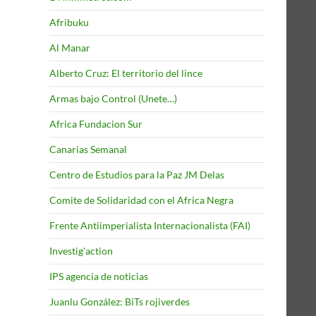
Afribuku
Al Manar
Alberto Cruz: El territorio del lince
Armas bajo Control (Unete…)
Africa Fundacion Sur
Canarias Semanal
Centro de Estudios para la Paz JM Delas
Comite de Solidaridad con el Africa Negra
Frente Antiimperialista Internacionalista (FAI)
Investig'action
IPS agencia de noticias
Juanlu González: BiTs rojiverdes