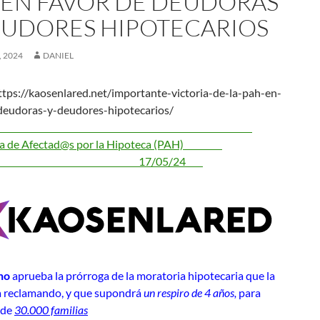
 EN FAVOR DE DEUDORAS
EUDORES HIPOTECARIOS
 2024
DANIEL
ttps://kaosenlared.net/importante-victoria-de-la-pah-en-
de-deudoras-y-deudores-hipotecarios/
ma de Afectad@s por la Hipoteca (PAH)
7/05/24
no
aprueba la prórroga de la moratoria hipotecaria que la
 reclamando, y que supondrá
un respiro de 4 años,
para
 de
30.000 familias