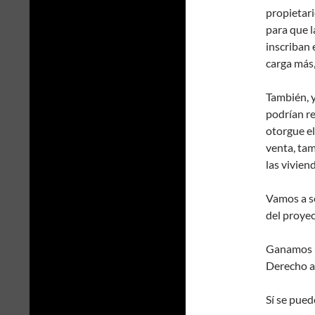
propietari
para que l
inscriban 
carga más,
También, y
podrían re
otorgue el
venta, tam
las vivien
Vamos a se
del proyec
Ganamos u
Derecho a
Sí se pued