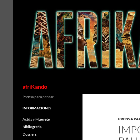
Saltar
al
contenido
Buscar
afriKando
Prensa para pensar
INFORMACIONES
PRENSA PA
Actúa y Muevete
IMP
Bibliografía
Dossiers