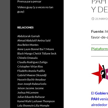
PAH
Prensa para pensar
Y D
Videos guay (y a veces no tan
guay)
21 MAYO,
RELACIONES
Fuente:
h
Abdulzarak Gurnah
favor-
Ahmad Abdulatif
Amina Said
Ana Belen Montes
Platafor
Anne Laure Bonnel
Bai T. Moore
Black Mango
Cheick Tidiane Seck
1
Chinelo Onwualu
Claudia Rodriguez Zuñiga
Cristopher Virlan Rios
Filadelfo Anzola Padilla
Gabriel Mwene Okoundji
Hussein Bachir Amadour
Jean Joseph Rabearivelo
Jeison Jacome Jacome
El
Gobier
Joshua McLemore
Julian Eduardo Baltazar
PAH
venía
Kamel Riahi
Lashawn Thompson
alrededor
Lola Shoneyin
Lília Momple