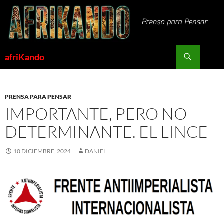
Saltar
al
contenido
Buscar
afriKando
PRENSA PARA PENSAR
IMPORTANTE, PERO NO
DETERMINANTE. EL LINCE
10 DICIEMBRE, 2024
DANIEL