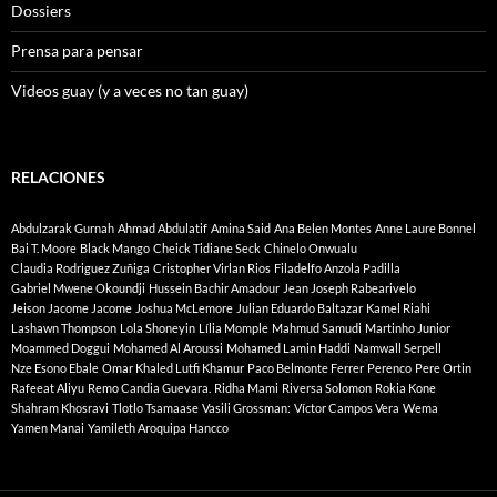
Dossiers
Prensa para pensar
Videos guay (y a veces no tan guay)
RELACIONES
Abdulzarak Gurnah
Ahmad Abdulatif
Amina Said
Ana Belen Montes
Anne Laure Bonnel
Bai T. Moore
Black Mango
Cheick Tidiane Seck
Chinelo Onwualu
Claudia Rodriguez Zuñiga
Cristopher Virlan Rios
Filadelfo Anzola Padilla
Gabriel Mwene Okoundji
Hussein Bachir Amadour
Jean Joseph Rabearivelo
Jeison Jacome Jacome
Joshua McLemore
Julian Eduardo Baltazar
Kamel Riahi
Lashawn Thompson
Lola Shoneyin
Lília Momple
Mahmud Samudi
Martinho Junior
Moammed Doggui
Mohamed Al Aroussi
Mohamed Lamin Haddi
Namwall Serpell
Nze Esono Ebale
Omar Khaled Lutfi Khamur
Paco Belmonte Ferrer
Perenco
Pere Ortin
Rafeeat Aliyu
Remo Candia Guevara.
Ridha Mami
Riversa Solomon
Rokia Kone
Shahram Khosravi
Tlotlo Tsamaase
Vasili Grossman:
Víctor Campos Vera
Wema
Yamen Manai
Yamileth Aroquipa Hancco