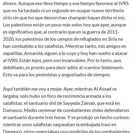
dinero. Aunque eso lleva tiempo y ese tiempo favorece al IVRS
que no ha tardado ni un segundo en ocupar nuevo territorio
sirio sin que los que descorchan champán hayan dicho ni mú.
Los palestinos están un poco más solos hoy que ayer, aunque
es significativo que, al contrario que en la guerra de 2011-
2020, los palestinos de los campos de refugiados en Siria no
han combatido a los salafistas. Mientras tanto, mis amigos en
zapatillas, Ansarolá, siguen a lo suyo y hoy han vuelto a atacar
al IVRS. Están lejos, pero son incansables. Por lo tanto, aun
debilitado, es pronto para decir adiós al «camino Soleimani».
Esto va para los pesimistas y angustiados de siempre.
Aquí también me voy a mojar. Ayer, mientras Al Assad se
largaba, solo hubo un foco de resistencia armada a los
salafistas: el santuario shíi de Sayyeda Zainab, que está en
Damasco. Medio centenar de combatientes shíies defendieron
el santuario durante tres horas. Y se produjo un hecho curioso:
mientras unos salafistas saqueaban la embajada iraní en
Damasco, otros negociaban una rendición de los combatientes