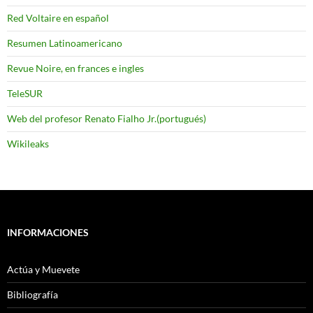
Red Voltaire en español
Resumen Latinoamericano
Revue Noire, en frances e ingles
TeleSUR
Web del profesor Renato Fialho Jr.(portugués)
Wikileaks
INFORMACIONES
Actúa y Muevete
Bibliografía