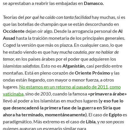
se aprestaban a reabrir las embajadas en
Damasco.
Teorías del
por qué ha caído con tanta facilidad
hay muchas, si es
que las botellas de champán que se están descorchando en
Occidente
dejan oír algo. Desde la arrogancia personal de
Al
Assad
hasta la traición monetaria de los principales generales.
Coged la versión que más os plazca. En cualquier caso, lo que
he estado viendo es que hay
mucha cautela, por no hablar de
temor,
en los países árabes por el poder que adquieren los
islamistas salafistas
. Esto no es
Afganistán,
casi perdido entre
montañas. Está en pleno corazón de
Oriente Próximo
y las
ondas están llegando, con mayor o menor fuerza, a otros
lugares.
No estamos en un retorno al pasado de 2011, como
vaticinaba
, sino de
2010
, cuando la famosa
«primavera árabe»
llevó al poder a los islamistas en muchos lugares
(y eso fue lo
que desencadenó la primera fase de la guerra en Siria que
ahora ha terminado, momentáneamente)
. El caso de
Egipto
es
paradigmático. Más extremo es el caso de
Libia
, y
no son pocos
quienes auguran un escenario similar para