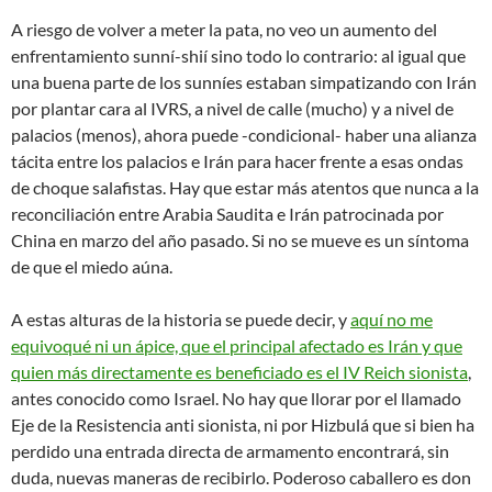
A riesgo de volver a meter la pata, no veo un aumento del
enfrentamiento sunní-shií sino todo lo contrario: al igual que
una buena parte de los sunníes estaban simpatizando con Irán
por plantar cara al IVRS, a nivel de calle (mucho) y a nivel de
palacios (menos), ahora puede -condicional- haber una alianza
tácita entre los palacios e Irán para hacer frente a esas ondas
de choque salafistas. Hay que estar más atentos que nunca a la
reconciliación entre Arabia Saudita e Irán patrocinada por
China en marzo del año pasado. Si no se mueve es un síntoma
de que el miedo aúna.
A estas alturas de la historia se puede decir, y
aquí no me
equivoqué ni un ápice, que el principal afectado es Irán y que
quien más directamente es beneficiado es el IV Reich sionista
,
antes conocido como Israel. No hay que llorar por el llamado
Eje de la Resistencia anti sionista, ni por Hizbulá que si bien ha
perdido una entrada directa de armamento encontrará, sin
duda, nuevas maneras de recibirlo. Poderoso caballero es don