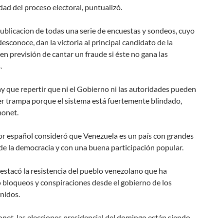
dad del proceso electoral, puntualizó.
ublicacion de todas una serie de encuestas y sondeos, cuyo
desconoce, dan la victoria al principal candidato de la
en previsión de cantar un fraude si éste no gana las
.
y que repertir que ni el Gobierno ni las autoridades pueden
er trampa porque el sistema está fuertemente blindado,
onet.
or español consideró que Venezuela es un país con grandes
de la democracia y con una buena participación popular.
stacó la resistencia del pueblo venezolano que ha
 bloqueos y conspiraciones desde el gobierno de los
nidos.
et, las elecciones presidencial del domingo están siendo