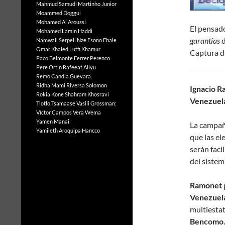
Mahmud Samudi
Martinho Junior
Moammed Doggui
Mohamed Al Aroussi
El pensad
Mohamed Lamin Haddi
garantías
d
Namwall Serpell
Nze Esono Ebale
Omar Khaled Lutfi Khamur
Captura d
Paco Belmonte Ferrer
Perenco
Pere Ortin
Rafeeat Aliyu
Remo Candia Guevara.
Ridha Mami
Riversa Solomon
Ignacio 
Rokia Kone
Shahram Khosravi
Venezuel
Tlotlo Tsamaase
Vasili Grossman:
Víctor Campos Vera
Wema
Yamen Manai
La campaña
Yamileth Aroquipa Hancco
que las el
serán faci
del sistema
Ramonet
Venezuel
multiesta
Bencomo