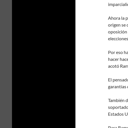
imparciali
Ahora la p
origen se 
oposición 
elecciones
Por eso ha
hacer hac
acotó Ram
El pensad
garantías 
También de
soportado
Estados U
Para Ramon