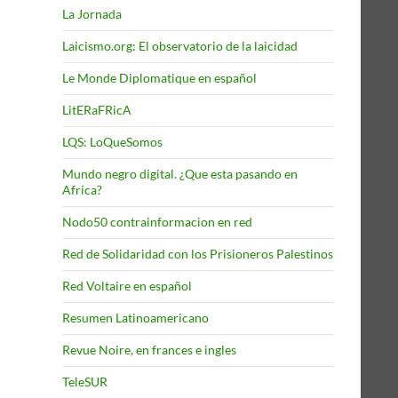
La Jornada
Laicismo.org: El observatorio de la laicidad
Le Monde Diplomatique en español
LitERaFRicA
LQS: LoQueSomos
Mundo negro digital. ¿Que esta pasando en
Africa?
Nodo50 contrainformacion en red
Red de Solidaridad con los Prisioneros Palestinos
Red Voltaire en español
Resumen Latinoamericano
Revue Noire, en frances e ingles
TeleSUR