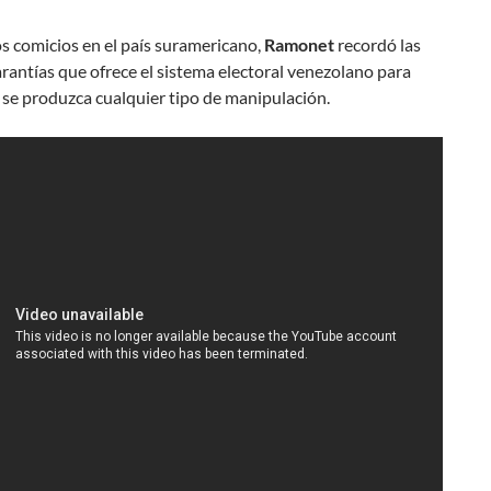
os comicios en el país suramericano,
Ramonet
recordó las
antías que ofrece el sistema electoral venezolano para
 se produzca cualquier tipo de manipulación.