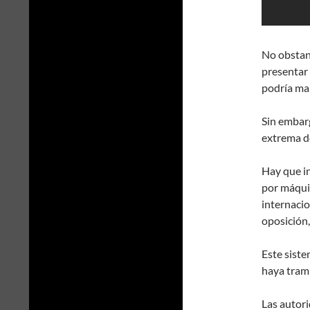
No obstant
presentar 
podría man
Sin embarg
extrema d
Hay que in
por máquin
internacio
oposición,
Este siste
haya tram
Las autori