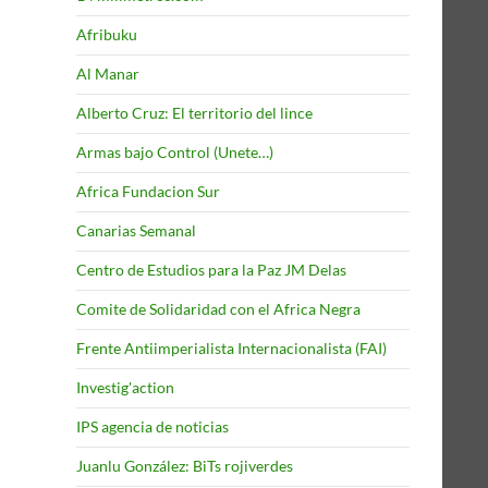
Afribuku
Al Manar
Alberto Cruz: El territorio del lince
Armas bajo Control (Unete…)
Africa Fundacion Sur
Canarias Semanal
Centro de Estudios para la Paz JM Delas
Comite de Solidaridad con el Africa Negra
Frente Antiimperialista Internacionalista (FAI)
Investig'action
IPS agencia de noticias
Juanlu González: BiTs rojiverdes