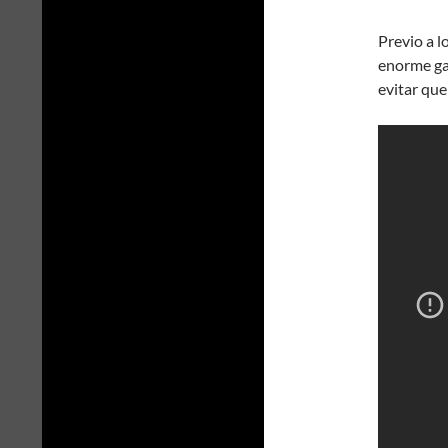
Previo a l
enorme gar
evitar que