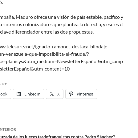
ó.
mpaña, Maduro ofrece una visión de país estable, pacifico y
e intentos colonizadores que plantea la derecha, y ese es el
lave diferenciador entre las dos propuestas.
ww.telesurtv.net/ignacio-ramonet-destaca-blindaje-
-en-venezuela-que-imposibilita-el-fraude/?
ce=planisys&utm_medium=NewsletterEspañol&utm_camp
sletterEspañol&utm_content=10
STO:
book
LinkedIn
X
Pinterest
NTERIOR
ruzada de los jueces tardofranquistas contra Pedro Sánchez?