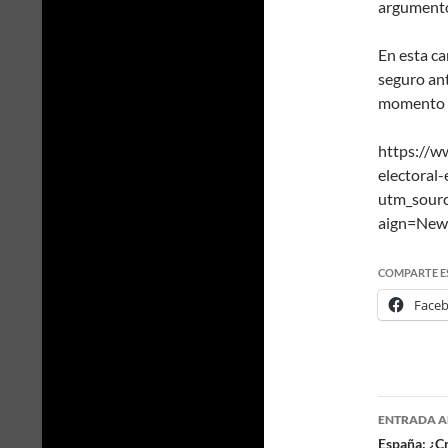
argument
En esta ca
seguro ant
momento c
https://w
electoral
utm_sour
aign=New
COMPARTE E
Face
ENTRADA A
España: ¿C