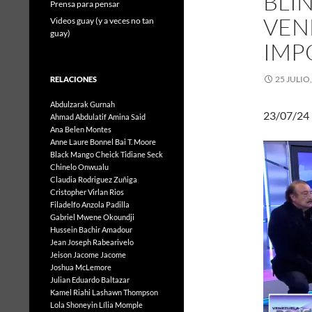
BLI
Prensa para pensar
VEN
Videos guay (y a veces no tan
guay)
IMP
25 JULIO
RELACIONES
Abdulzarak Gurnah
23/07/24
Ahmad Abdulatif
Amina Said
Ana Belen Montes
Anne Laure Bonnel
Bai T. Moore
Black Mango
Cheick Tidiane Seck
Chinelo Onwualu
Claudia Rodriguez Zuñiga
Cristopher Virlan Rios
Filadelfo Anzola Padilla
Gabriel Mwene Okoundji
Hussein Bachir Amadour
Jean Joseph Rabearivelo
Jeison Jacome Jacome
Joshua McLemore
Julian Eduardo Baltazar
Kamel Riahi
Lashawn Thompson
Lola Shoneyin
Lília Momple