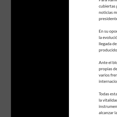
cubiertas 
noticias m
presidente
En su opor
la evoluci
llegada de
producido
Ante el b
propias de
varios fre
internacio
Todas est
la vitalid
instrumen
alcanzar la