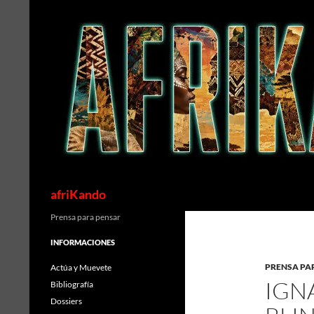
Saltar
al
contenido
Buscar
afriKando
Prensa para pensar
INFORMACIONES
PRENSA PA
Actúa y Muevete
IGN
Bibliografía
Dossiers