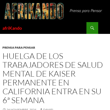
Saltar
al
contenido
Buscar
afriKando
PRENSA PARA PENSAR
HUELGA DE LOS
TRABAJADORES DE SALUD
MENTAL DE KAISER
PERMANENTE EN
CALIFORNIA ENTRA EN SU
6ª SEMANA
26 NOVIEMBRE, 2024
DANIEL