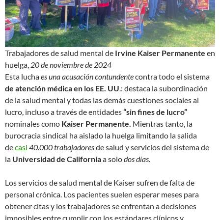
Trabajadores de salud mental de
Irvine Kaiser Permanente
en
huelga,
20 de noviembre de 2024
Esta lucha
es una acusación contundente
contra todo el sistema
de atención médica en los EE. UU
.: destaca la subordinación
de la salud mental y todas las demás cuestiones sociales al
lucro, incluso a través de entidades
“sin fines de lucro”
nominales como
Kaiser Permanente.
Mientras tanto, la
burocracia sindical ha aislado la huelga limitando la salida
de
casi
40.000 trabajadores
de salud y servicios del sistema de
la
Universidad de California
a solo
dos días.
Los servicios de salud mental de Kaiser sufren de falta de
personal crónica. Los pacientes suelen esperar meses para
obtener citas y los trabajadores se enfrentan a decisiones
imposibles entre cumplir con los estándares clínicos y