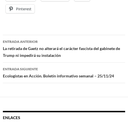
Pinterest
ENTRADA ANTERIOR
Navegación
La retirada de Gaetz no alterará el carácter fascista del gabinete de
Trump ni impedirá su instalación
de
entradas
ENTRADA SIGUIENTE
Ecologistas en Acción. Boletín informativo semanal – 25/11/24
ENLACES