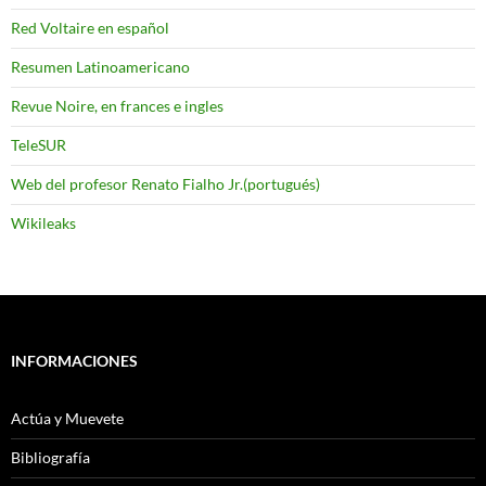
Red Voltaire en español
Resumen Latinoamericano
Revue Noire, en frances e ingles
TeleSUR
Web del profesor Renato Fialho Jr.(portugués)
Wikileaks
INFORMACIONES
Actúa y Muevete
Bibliografía