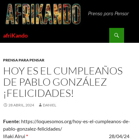
Saltar
al
contenido
Buscar
afriKando
PRENSA PARA PENSAR
HOY ES EL CUMPLEAÑOS
DE PABLO GONZÁLEZ
¡FELICIDADES!
28 ABRIL, 2024
DANIEL
Fuente:
https://loquesomos.org/hoy-es-el-cumpleanos-de-
pablo-gonzalez-felicidades/
Iñaki Alrui
*
28/04/24