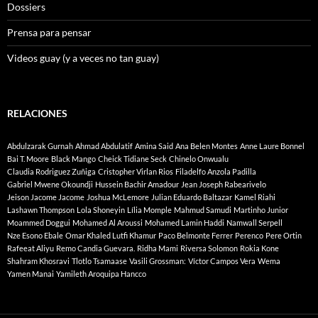
Dossiers
Prensa para pensar
Videos guay (y a veces no tan guay)
RELACIONES
Abdulzarak Gurnah
Ahmad Abdulatif
Amina Said
Ana Belen Montes
Anne Laure Bonnel
Bai T. Moore
Black Mango
Cheick Tidiane Seck
Chinelo Onwualu
Claudia Rodriguez Zuñiga
Cristopher Virlan Rios
Filadelfo Anzola Padilla
Gabriel Mwene Okoundji
Hussein Bachir Amadour
Jean Joseph Rabearivelo
Jeison Jacome Jacome
Joshua McLemore
Julian Eduardo Baltazar
Kamel Riahi
Lashawn Thompson
Lola Shoneyin
Lília Momple
Mahmud Samudi
Martinho Junior
Moammed Doggui
Mohamed Al Aroussi
Mohamed Lamin Haddi
Namwall Serpell
Nze Esono Ebale
Omar Khaled Lutfi Khamur
Paco Belmonte Ferrer
Perenco
Pere Ortin
Rafeeat Aliyu
Remo Candia Guevara.
Ridha Mami
Riversa Solomon
Rokia Kone
Shahram Khosravi
Tlotlo Tsamaase
Vasili Grossman:
Víctor Campos Vera
Wema
Yamen Manai
Yamileth Aroquipa Hancco