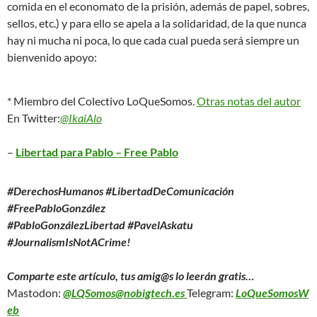
comida en el economato de la prisión, además de papel, sobres,
sellos, etc.) y para ello se apela a la solidaridad, de la que nunca
hay ni mucha ni poca, lo que cada cual pueda será siempre un
bienvenido apoyo:
* Miembro del Colectivo LoQueSomos.
Otras notas del autor
En Twitter:
@IkaiAlo
–
Libertad para Pablo – Free Pablo
#DerechosHumanos #LibertadDeComunicación
#FreePabloGonzález
#PabloGonzálezLibertad #PavelAskatu
#JournalismIsNotACrime!
Comparte este artículo, tus amig@s lo leerán gratis…
Mastodon:
@LQSomos@nobigtech.es
Telegram:
LoQueSomosW
eb