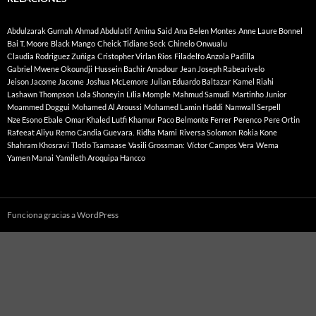
Abdulzarak Gurnah
Ahmad Abdulatif
Amina Said
Ana Belen Montes
Anne Laure Bonnel
Bai T. Moore
Black Mango
Cheick Tidiane Seck
Chinelo Onwualu
Claudia Rodriguez Zuñiga
Cristopher Virlan Rios
Filadelfo Anzola Padilla
Gabriel Mwene Okoundji
Hussein Bachir Amadour
Jean Joseph Rabearivelo
Jeison Jacome Jacome
Joshua McLemore
Julian Eduardo Baltazar
Kamel Riahi
Lashawn Thompson
Lola Shoneyin
Lília Momple
Mahmud Samudi
Martinho Junior
Moammed Doggui
Mohamed Al Aroussi
Mohamed Lamin Haddi
Namwall Serpell
Nze Esono Ebale
Omar Khaled Lutfi Khamur
Paco Belmonte Ferrer
Perenco
Pere Ortin
Rafeeat Aliyu
Remo Candia Guevara.
Ridha Mami
Riversa Solomon
Rokia Kone
Shahram Khosravi
Tlotlo Tsamaase
Vasili Grossman:
Víctor Campos Vera
Wema
Yamen Manai
Yamileth Aroquipa Hancco
Funciona gracias a WordPress