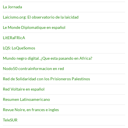
La Jornada
Laicismo.org: El observatorio de la laicidad
Le Monde Diplomatique en español
LitERaFRicA
LQS: LoQueSomos
Mundo negro digital. ¿Que esta pasando en Africa?
Nodo50 contrainformacion en red
Red de Solidaridad con los Prisioneros Palestinos
Red Voltaire en español
Resumen Latinoamericano
Revue Noire, en frances e ingles
TeleSUR