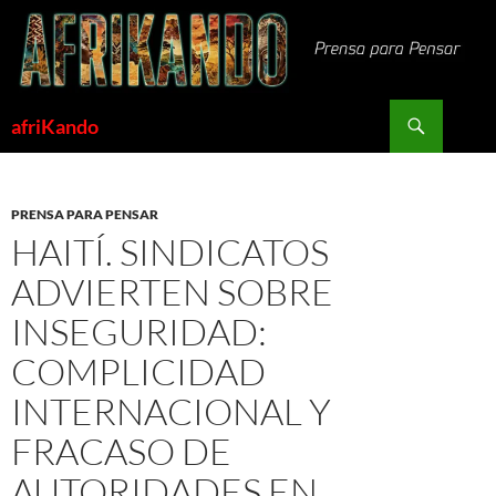
Saltar
al
contenido
Buscar
afriKando
PRENSA PARA PENSAR
HAITÍ. SINDICATOS
ADVIERTEN SOBRE
INSEGURIDAD:
COMPLICIDAD
INTERNACIONAL Y
FRACASO DE
AUTORIDADES EN