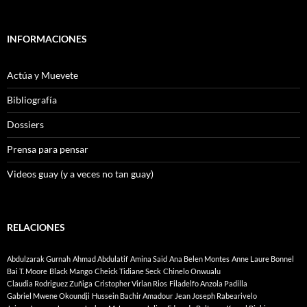
INFORMACIONES
Actúa y Muevete
Bibliografía
Dossiers
Prensa para pensar
Videos guay (y a veces no tan guay)
RELACIONES
Abdulzarak Gurnah
Ahmad Abdulatif
Amina Said
Ana Belen Montes
Anne Laure Bonnel
Bai T. Moore
Black Mango
Cheick Tidiane Seck
Chinelo Onwualu
Claudia Rodriguez Zuñiga
Cristopher Virlan Rios
Filadelfo Anzola Padilla
Gabriel Mwene Okoundji
Hussein Bachir Amadour
Jean Joseph Rabearivelo