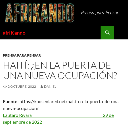
Saltar
al
contenido
Buscar
afriKando
PRENSA PARA PENSAR
HAITÍ: ¿EN LA PUERTA DE
UNA NUEVA OCUPACIÓN?
2 OCTUBRE, 2022
DANIEL
Fuente:
https://kaosenlared.net/haiti-en-la-puerta-de-una-
nueva-ocupacion/
Lautaro Rivara 29 de
septiembre de 2022