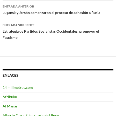
ENTRADA ANTERIOR
Navegación
Lugansk y Jersón comenzaron el proceso de adhesión a Rusia
de
ENTRADA SIGUIENTE
entradas
Estrategia de Partidos Socialistas Occidentales: promover el
Fascismo
ENLACES
14 milimetros.com
Afribuku
Al Manar
Alberto Cruz: El territorio del lince